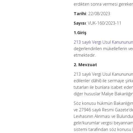
erdikten sonra vermesi gereken
Tarihi
: 22/08/2023
Sayısı
: VUK-160/2023-11
1.Giriş
213 sayılı Vergi Usul Kanununu
değerlendirilen mükelleflerin ve
etmektedir.
2. Mevzuat
213 sayılı Vergi Usul Kanununun
edilenler dâhil) ile sermaye şir
tutarları ile bunlara isabet eden
diğer hususlar Maliye Bakanlığın
Söz konusu hükmün Bakanlığımıza
ve 27946 sayılı Resmi Gazete’de
Levhasının Alınması ve Bulundur
gelir/kurumlar vergisi beyanname
sistemi tarafından söz konusu b