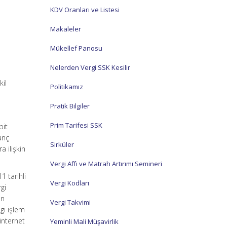
KDV Oranları ve Listesi
Makaleler
Mükellef Panosu
Nelerden Vergi SSK Kesilir
kil
Politikamız
Pratik Bilgiler
Prim Tarifesi SSK
pit
anç
Sirküler
a ilişkin
Vergi Affı ve Matrah Artırımı Semineri
1 tarihli
Vergi Kodları
gi
an
Vergi Takvimi
gi işlem
internet
Yeminli Mali Müşavirlik