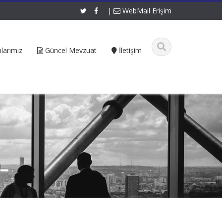
|
WebMail Erişim
larımız
Güncel Mevzuat
İletişim