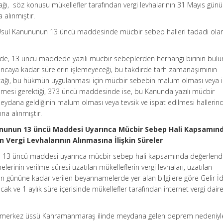
cağı, söz konusu mükellefler tarafından vergi levhalarının 31 Mayıs gü
 alınmıştır.
gi Usul Kanununun 13 üncü maddesinde mücbir sebep halleri tadadi ola
de, 13 üncü maddede yazılı mücbir sebeplerden herhangi birinin bul
ncaya kadar sürelerin işlemeyeceği, bu takdirde tarh zamanaşımının
ağı, bu hükmün uygulanması için mücbir sebebin malum olması veya ilg
ilmesi gerektiği, 373 üncü maddesinde ise, bu Kanunda yazılı mücbir
eydana geldiğinin malum olması veya tevsik ve ispat edilmesi hallerind
na alınmıştır.
anununun 13 üncü Maddesi Uyarınca Mücbir Sebep Hali Kapsamın
n Vergi Levhalarının Alınmasına İlişkin Süreler
un 13 üncü maddesi uyarınca mücbir sebep hali kapsamında değerlendi
lerinin verilme süresi uzatılan mükelleflerin vergi levhaları, uzatılan
gününe kadar verilen beyannamelerde yer alan bilgilere göre Gelir İd
cak ve 1 aylık süre içerisinde mükellefler tarafından internet vergi daire
e merkez üssü Kahramanmaraş ilinde meydana gelen deprem nedeniyl