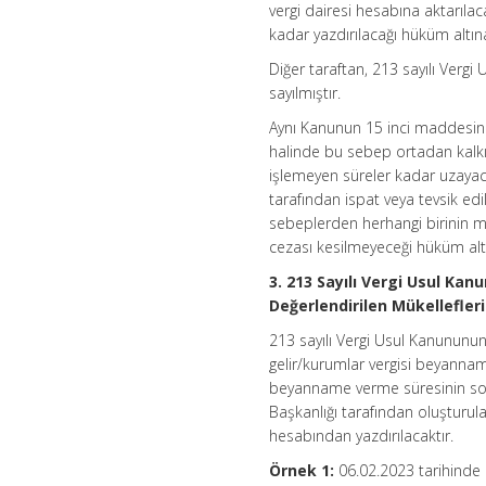
vergi dairesi hesabına aktarıla
kadar yazdırılacağı hüküm altına
Diğer taraftan, 213 sayılı Ver
sayılmıştır.
Aynı Kanunun 15 inci maddesin
halinde bu sebep ortadan kalkı
işlemeyen süreler kadar uzayac
tarafından ispat veya tevsik ed
sebeplerden herhangi birinin m
cezası kesilmeyeceği hüküm altı
3. 213 Sayılı Vergi Usul K
Değerlendirilen
Mükellefleri
213 sayılı Vergi Usul Kanunun
gelir/kurumlar vergisi beyanname
beyanname verme süresinin son 
Başkanlığı tarafından oluşturula
hesabından yazdırılacaktır.
Örnek 1:
06.02.2023 tarihind