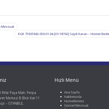
n Mevzuat
KGK 75935942-050.01.04-[01/18742] Sayılı Kararı – Hizmet Bede
miz
Hızlı Menü
Ana Sayfa
il Rıfat Paşa Mah. Perpa
Hakkımızda
aret Merkezi B Blok Kat:11
Hizmetlerimiz
işli – İSTANBUL
Güncel Mevzuat