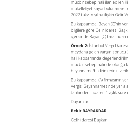
mücbir sebep hali ilan edilen Ki
mükellefiyet kaydı bulunan ve 
2022 takvim yılına ilişkin Gelir
Bu kapsamda, Bayan (C)’nin verg
bilgilere göre Gelir İdaresi Baş
içerisinde Bayan (C) tarafından 
Örnek 2:
İstanbul Vergi Dairesi
meydana gelen yangın sonucu 
hali kapsamında değerlendirilmiş
mücbir sebep halinde olduğu k
beyanname/bildirimlerinin veri
Bu kapsamda, (A) firmasının ver
Vergisi Beyannamesinde yer alan
tarihinden itibaren 1 aylık süre 
Duyurulur.
Bekir BAYRAKDAR
Gelir İdaresi Başkanı