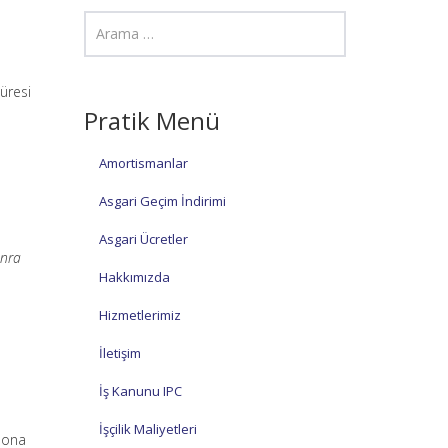
üresi
Pratik Menü
Amortismanlar
Asgari Geçim İndirimi
Asgari Ücretler
onra
Hakkımızda
Hizmetlerimiz
İletişim
İş Kanunu IPC
İşçilik Maliyetleri
 sona