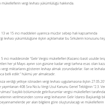
 mükelleflerin vergi levhası yükümlülüğü hakkında.
n
13 ve 15 inci maddeleri uyarınca mücbir sebep hali kapsamında
rgi levhası yükümlülüğüne ilişkin açıklamalar bu Sirkülerin konusunu teş
 5 inci maddesinde “Gelir Vergisi mükellefleri (Kazancı basit usulde tes
ketleri her yıl Mayıs ayının son gününe kadar vergi tarhına esas olan kaz
 vergi miktarlarını gösteren levhayı almak zorundadırlar. İlan ve levhalar
ca belli edilir.” hükmü yer almaktadır.
 verdiği yetkiye istinaden vergi levhası uygulamasına ilişkin 27.05.201
 yayımlanan 408 Sıra No.lu Vergi Usul Kanunu Genel Tebliğinin “2.3. Ver
ulması” başlıklı bölümünde gelir/kurumlar vergisi mükellefleri tarafınd
lerinin verilmesinden sonra vergi levhasının Gelir İdaresi Başkanlığı bil
eyannamelerde yer alan bilgilere göre oluşturulacağı ve mükelleflerin 