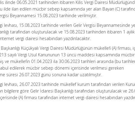
lis ilinde 06.05.2021 tarihinden itibaren Kilis Vergi Dairesi Müdürlüğün
bu ilde ilan edilen mücbir sebep kapsamında yer alan Bayan (C) tarafı
 Vergisi Beyannamesi 15.08.2023 tarihinde verilmiştir.
i levhası, 15.08.2023 tarihinde verilen Gelir Vergisi Beyannamesinde y
kanlığı tarafından oluşturulacak ve 15.08.2023 tarihinden itibaren 1 aylı
internet vergi dairesi hesabından yazdırılacaktır.
 Başkanlığı Küçükyalı Vergi Dairesi Müdürlüğünün mükellefi (A) firması, 
213 sayılı Vergi Usul Kanununun 13 üncü maddesi kapsamında mücbi
 ve mükellefin 01.04.2023 ila 30.06.2023 tarihleri arasında (bu tarihler
abul edilerek mücbir sebep dönemi içerisinde verilmesi gereken
lme süresi 26.07.2023 günü sonuna kadar uzatılmıştır.
gi levhası, 26.07.2023 tarihinde mükellef kurum tarafından verilen Kur
 bilgilere göre Gelir İdaresi Başkanlığı tarafından oluşturulacak ve 26
içerisinde (A) firması tarafından internet vergi dairesi hesabından yazdırı