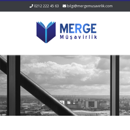
0212 222 45 63
bilgi@mergemusavirlik.com