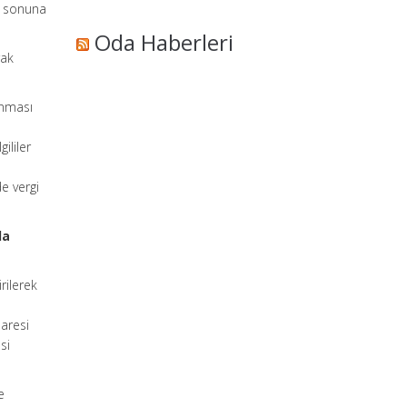
nü sonuna
Oda Haberleri
rak
unması
ililer
e vergi
da
rilerek
aresi
si
e