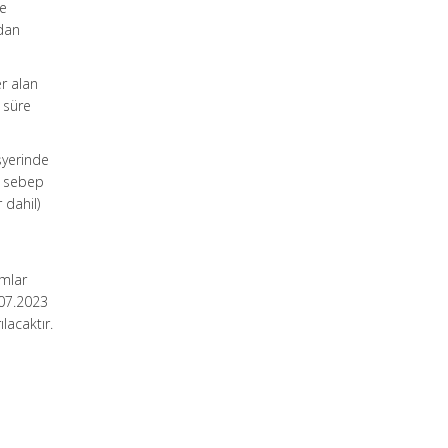
de
ndan
er alan
k süre
işyerinde
r sebep
 dahil)
umlar
.07.2023
lacaktır.