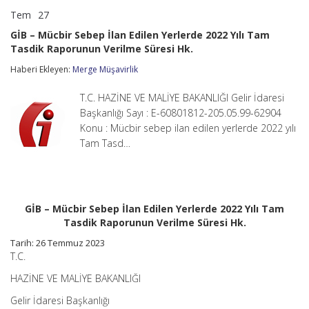
Tem
27
GİB
yorumlar kapalı
–
GİB – Mücbir Sebep İlan Edilen Yerlerde 2022 Yılı Tam
Mücbir
Tasdik Raporunun Verilme Süresi Hk.
Sebep
İlan
Haberi Ekleyen:
Merge Müşavirlik
Edilen
Yerlerde
2022
T.C. HAZİNE VE MALİYE BAKANLIĞI Gelir İdaresi
Yılı
Başkanlığı Sayı : E-60801812-205.05.99-62904
Tam
Konu : Mücbir sebep ilan edilen yerlerde 2022 yılı
Tasdik
Tam Tasd…
Raporunun
Verilme
Süresi
Hk.
için
GİB – Mücbir Sebep İlan Edilen Yerlerde 2022 Yılı Tam
Tasdik Raporunun Verilme Süresi Hk.
Tarih: 26 Temmuz 2023
T.C.
HAZİNE VE MALİYE BAKANLIĞI
Gelir İdaresi Başkanlığı