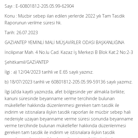
Sayı : E-60801812-205.05.99-62904
Konu : Mücbir sebep ilan edilen yerlerde 2022 yılı Tam Tasdik
Raporunun verilme süresi hk.
Tarih: 26.07.2023
GAZİANTEP YEMİNLİ MALİ MÜŞAVİRLER ODASI BAŞKANLIĞINA
İncilipınar Mah. 4 No.lu Cad. Kazaz İş Merkezi B Blok Kat:2 No:2-3
Şehitkamil/GAZİANTEP
İlgi : a) 12/04/2023 tarihli ve E.65 sayılı yazınız.
b) 18/07/2023 tarihli ve 60801812-205.05.99-59136 sayılı yazımız.
İlgi (a)’da kayıtlı yazınızda, afet bölgesinde yer almakla birlikte;
kanuni süresinde beyanname verme tercihinde bulunan
mükellefler hakkında düzenlenmesi gereken tam tasdik ile
indirim ve istisnalara ilişkin tasdik raporları ile mücbir sebep hali
nedeniyle uzayan beyanname verme süresi sonunda beyanname
verme tercihinde bulunan mükellefler hakkında düzenlenmesi
gereken tam tasdik ile indirim ve istisnalara ilişkin tasdik