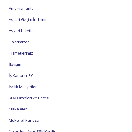
Amortismanlar
Asgari Geçim İndirimi
Asgari Ücretler
Hakkımızda
Hizmetlerimiz
İletişim
İş Kanunu IPC
İşçilik Maliyetleri
KDV Oranları ve Listesi
Makaleler
Mükellef Panosu
Nelerden Vergi SSK Kesilir