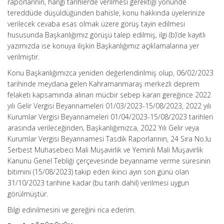
raporlarının, hangi tarihlerde verilmesi gerektiği yönünde
tereddüde düşüldüğünden bahisle, konu hakkında üyelerinize
verilecek cevaba esas olmak üzere görüş tayin edilmesi
hususunda Başkanlığımız görüşü talep edilmiş, ilgi (b)’de kayıtlı
yazımızda ise konuya ilişkin Başkanlığımız açıklamalarına yer
verilmiştir.
Konu Başkanlığımızca yeniden değerlendirilmiş olup, 06/02/2023
tarihinde meydana gelen Kahramanmaraş merkezli deprem
felaketi kapsamında alınan mücbir sebep kararı gereğince 2022
yılı Gelir Vergisi Beyannameleri 01/03/2023-15/08/2023, 2022 yılı
Kurumlar Vergisi Beyannameleri 01/04/2023-15/08/2023 tarihleri
arasında verileceğinden, Başkanlığımızca, 2022 Yılı Gelir veya
Kurumlar Vergisi Beyannamesi Tasdik Raporlarının, 24 Sıra No.lu
Serbest Muhasebeci Mali Müşavirlik ve Yeminli Mali Müşavirlik
Kanunu Genel Tebliği çerçevesinde beyanname verme süresinin
bitimini (15/08/2023) takip eden ikinci ayın son günü olan
31/10/2023 tarihine kadar (bu tarih dahil) verilmesi uygun
görülmüştür.
Bilgi edinilmesini ve gereğini rica ederim.