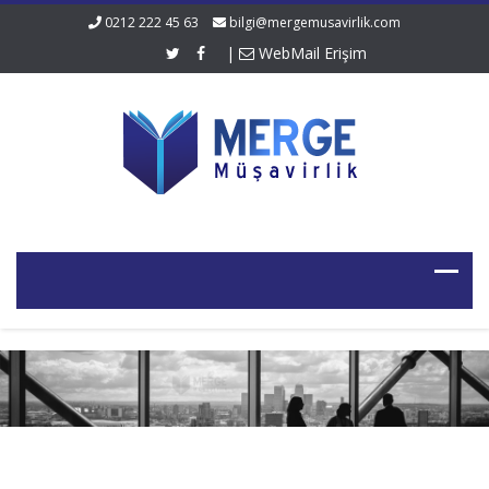
0212 222 45 63
bilgi@mergemusavirlik.com
|
WebMail Erişim