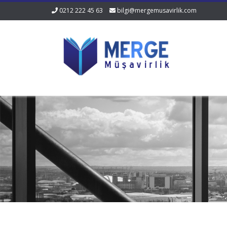
0212 222 45 63
bilgi@mergemusavirlik.com