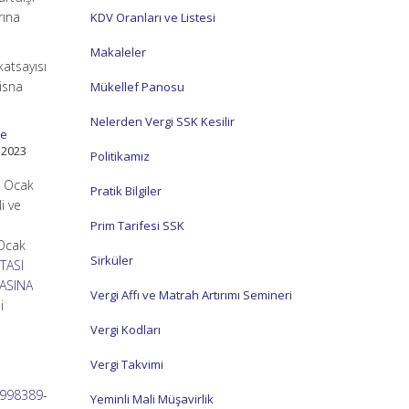
rına
KDV Oranları ve Listesi
Makaleler
atsayısı
tisna
Mükellef Panosu
Nelerden Vergi SSK Kesilir
ne
 2023
Politikamız
1 Ocak
Pratik Bilgiler
i ve
Prim Tarifesi SSK
Ocak
Sirküler
TASI
ASINA
Vergi Affı ve Matrah Artırımı Semineri
i
Vergi Kodları
Vergi Takvimi
998389-
Yeminli Mali Müşavirlik