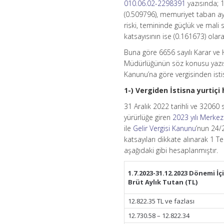
010.06.02-2298391
yazısında; 
(0.509796), memuriyet taban aylı
riski, temininde güçlük ve mali
katsayısının ise (0.161673) olarak
Buna göre 6656 sayılı Karar v
Müdürlüğünün söz konusu yazısı
Kanunu’na göre vergisinden istis
1-) Vergiden İstisna yurtiçi 
31 Aralık 2022 tarihli ve 32060
yürürlüğe giren
2023 yılı Merke
ile
Gelir Vergisi Kanunu
’nun 24/
katsayıları dikkate alınarak 1 
aşağıdaki gibi hesaplanmıştır.
1.7.2023-31.12.2023
Dönemi İçi
Brüt Aylık Tutan (TL)
12.822.35 TL ve fazlası
12.730.58 – 12.822.34