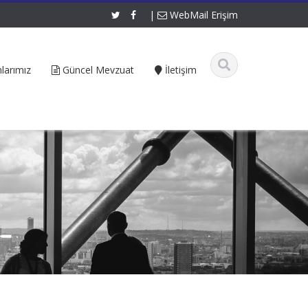
|
WebMail Erişim
larımız
Güncel Mevzuat
İletişim