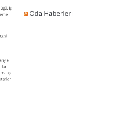
n
üğü, iş
Oda Haberleri
ödeme
gisi
riyle
rları
r maaş
tarları