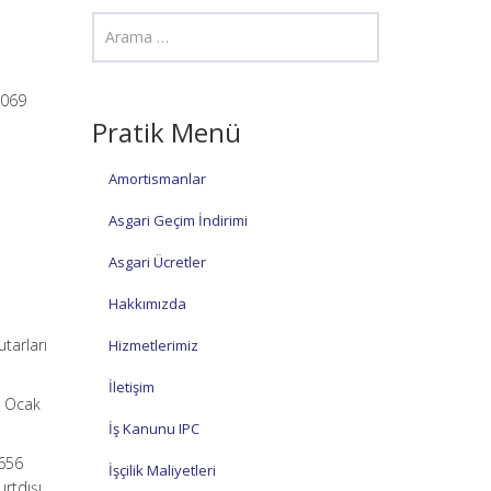
2069
Pratik Menü
Amortismanlar
Asgari Geçim İndirimi
Asgari Ücretler
Hakkımızda
utarları
Hizmetlerimiz
İletişim
ı Ocak
İş Kanunu IPC
6656
İşçilik Maliyetleri
urtdışı