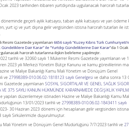
Ocak 2023 tarihinden itibaren yurtdışında uygulanacak harcırah tutarla
öneminde geçerli aylık katsayısı, taban aylık katsayısı ve yan ödeme k
n, yurt içi ve yurt dışına gelir vergisinden istisna harcırah tutarları ile is
.
yılı Resmi Gazetede yayımlanan
6656 sayılı “Kuzey Kıbrıs Türk Cumhuriyeti’
 Gündeliklere Dair Karar” ile “Yurtdışı Gündeliklerine Dair Karar”
da 1 Ocak
gulanacak harcırah tutarlarına ilişkin belirleme yapılmıştır.
2022 tarihli ve 32060 sayılı 1.Mükerrer Resmi Gazetede yayımlanan ve 
 giren 2023 yılı Merkezi Yönetim Bütçe Kanunu ve kamu görevlilerinin mal
k Hazine ve Maliye Bakanlığı Kamu Mali Yönetim ve Dönüşüm Genel
li ve
27998389-010.06.02-1818123 sayılı Genelgesi
ve daha sonra 13 
esmi Gazetede yayımlanan
SOSYAL SİGORTALAR VE GENEL SAĞLIK SİGOR
 VE 375 SAYILI KANUN HÜKMÜNDE KARARNAMEDE DEĞİŞİKLİK YAPILM
ile yapılan düzenlemeye istinaden Hazine ve Maliye Bakanlığı Kamu Mal
ürlüğünün 13/01/2023 tarihli ve
27998389-010.06.02-1843411 sayılı
023- 30 Haziran 2023 dönemi için hesaplanan gelir vergisinden istisna
3 sayılı Sirkülerimizle duyurulmuştur.
mu Mali Yönetim ve Dönüşüm Genel Müdürlüğünü 7/7/2023 tarihli ve
27