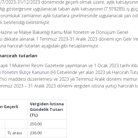
1/7/2023-31/12/2023 döneminde geçerli olmak üzere; aylık katsayısını
ğı göstergesine uygulanacak taban aylık katsayısının (7.979285), iş güçl
 sorumluluk zamlarının aylık tutarlara çevrilmesinde uygulanacak yan 
 belirlendiği belirtilmiştir.
e Hazine ve Maliye Bakanlığı Kamu Mali Yönetim ve Dönüşüm Genel
 dikkate alınarak 1 Temmuz 2023-31 Aralık 2023 dönemi için Gelir Ver
na harcırah tutarları aşağıdaki gibi hesaplanmıştır.
harcırah tutarları
 sayılı 1.Mükerrer Resmi Gazetede yayımlanan ve 1 Ocak 2023 tarihi itiba
zi Yönetim Bütçe Kanunun
(H) Cetvelinde yer alan 2023 yılı Harcırah Tuta
2’nci maddesi düzenlemesi ve 2023 yılı Temmuz Aralık dönemi memu
Temmuz 2023 – 31 Aralık 2023 dönemi vergiden istisna yurtiçi harcırah tu
Vergiden İstisna
n Geçerli
Gündelik Tutarı
(TL)
250.00
TL arası
236.00