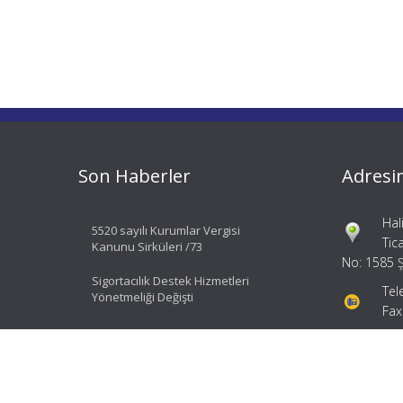
Son Haberler
Adresi
Hal
5520 sayılı Kurumlar Vergisi
Tic
Kanunu Sirküleri /73
No: 1585 Ş
Sigortacılık Destek Hizmetleri
Tel
Yönetmeliği Değişti
Fax
bil
ial