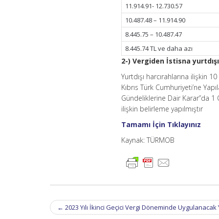
11.914.91- 12.730.57
10.487.48 – 11.914.90
8.445.75 – 10.487.47
8.445.74 TL ve daha azı
2-) Vergiden İstisna yurtdışı
Yurtdışı harcırahlarına ilişkin
Kıbrıs Türk Cumhuriyeti’ne Yapıl
Gündeliklerine Dair Karar”da 1 
ilişkin belirleme yapılmıştır
Tamamı İçin Tıklayınız
Kaynak: TÜRMOB
Post
←
2023 Yılı İkinci Geçici Vergi Döneminde Uygulanacak
navigation