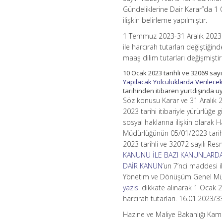
Gündeliklerine Dair Karar”da 1 
ilişkin belirleme yapılmıştır.
1 Temmuz 2023-31 Aralık 2023 d
ile harcırah tutarları değiştiğinde
maaş dilim tutarları değişmiştir
10 Ocak 2023 tarihli ve 32069 sa
Yapılacak Yolculuklarda Verilecek
tarihinden itibaren yurtdışında uy
Söz konusu Karar ve 31 Aralık 
2023 tarihi itibariyle yürürlüğe
sosyal haklarına ilişkin olara
Müdürlüğünün 05/01/2023 tarih
2023 tarihli ve 32072 sayılı R
KANUNU İLE BAZI KANUNLARDA
DAİR KANUN
’un 7’nci maddesi 
Yönetim ve Dönüşüm Genel Müd
yazısı
dikkate alınarak 1 Ocak 2
harcırah tutarları. 16.01.2023/3
Hazine ve Maliye Bakanlığı Ka