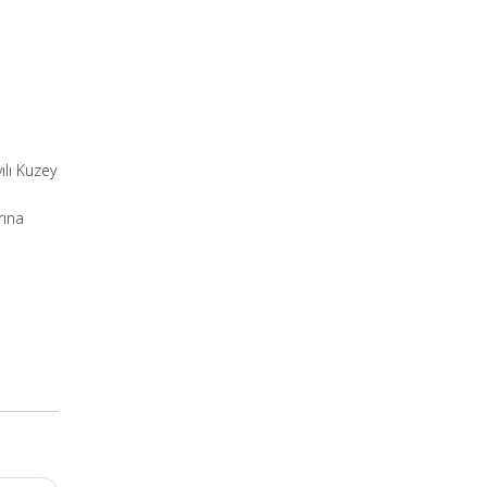
ılı Kuzey
rına