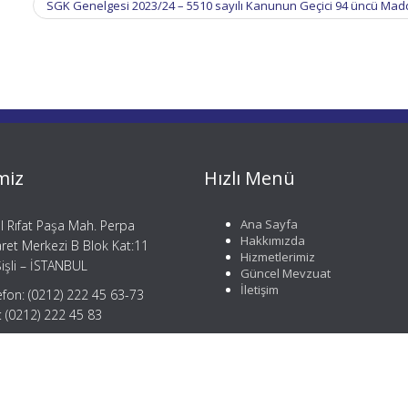
SGK Genelgesi 2023/24 – 5510 sayılı Kanunun Geçici 94 üncü Mad
miz
Hızlı Menü
Ana Sayfa
il Rıfat Paşa Mah. Perpa
Hakkımızda
aret Merkezi B Blok Kat:11
Hizmetlerimiz
işli – İSTANBUL
Güncel Mevzuat
İletişim
efon: (0212) 222 45 63-73
: (0212) 222 45 83
gi@mergemusavirlik.com
tay@mergemusavirlik.com