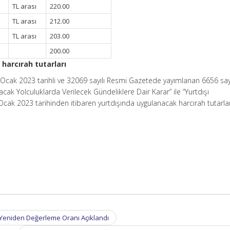
TL arası
220.00
TL arası
212.00
TL arası
203.00
200.00
 harcırah tutarları
 10 Ocak 2023 tarihli ve 32069 sayılı Resmi Gazetede yayımlanan 6656 say
acak Yolculuklarda Verilecek Gündeliklere Dair Karar” ile “Yurtdışı
Ocak 2023 tarihinden itibaren yurtdışında uygulanacak harcırah tutarla
 Yeniden Değerleme Oranı Açıklandı