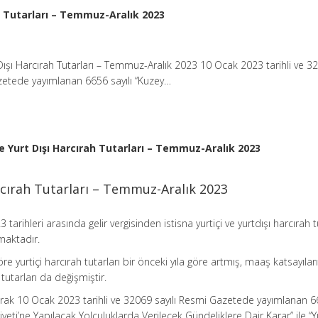
ah Tutarları – Temmuz-Aralık 2023
t Dışı Harcırah Tutarları – Temmuz-Aralık 2023 10 Ocak 2023 tarihli ve 3
zetede yayımlanan 6656 sayılı “Kuzey…
ve Yurt Dışı Harcırah Tutarları – Temmuz-Aralık 2023
arcırah Tutarları – Temmuz-Aralık 2023
arihleri arasında gelir vergisinden istisna yurtiçi ve yurtdışı harcırah t
maktadır.
 yurtiçi harcırah tutarları bir önceki yıla göre artmış, maaş katsayılar
tutarları da değişmiştir.
 olarak 10 Ocak 2023 tarihli ve 32069 sayılı Resmi Gazetede yayımlanan 
iyeti’ne Yapılacak Yolculuklarda Verilecek Gündeliklere Dair Karar” ile “Y