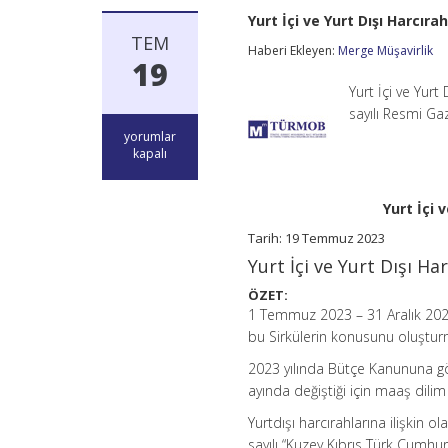
Yurt İçi ve Yurt Dışı Harcır
TEM
Haberi Ekleyen:
Merge Müşavirlik
19
Yurt İçi ve Yur
sayılı Resmi Ga
Yurt
yorumlar
İçi
kapalı
ve
Yurt
Dışı
Yurt İçi 
Harcırah
Tutarları
Tarih: 19 Temmuz 2023
–
Yurt İçi ve Yurt Dışı H
Temmuz-
Aralık
ÖZET:
2023
1 Temmuz 2023 – 31 Aralık 2023 t
için
bu Sirkülerin konusunu oluştur
2023 yılında Bütçe Kanununa göre
ayında değiştiği için maaş dilim 
Yurtdışı harcırahlarına ilişkin
sayılı “Kuzey Kıbrıs Türk Cumhur