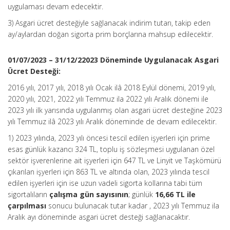
uygulaması devam edecektir.
3) Asgari ücret desteğiyle sağlanacak indirim tutarı, takip eden
ay/aylardan doğan sigorta prim borçlarına mahsup edilecektir.
01/07/2023 – 31/12/22023 Döneminde Uygulanacak Asgari
Ücret Desteği:
2016 yılı, 2017 yılı, 2018 yılı Ocak ilâ 2018 Eylül dönemi, 2019 yılı,
2020 yılı, 2021, 2022 yılı Temmuz ila 2022 yılı Aralık dönemi ile
2023 yılı ilk yarısında uygulanmış olan asgari ücret desteğine 2023
yılı Temmuz ilâ 2023 yılı Aralık döneminde de devam edilecektir.
1) 2023 yılında, 2023 yılı öncesi tescil edilen işyerleri için prime
esas günlük kazancı 324 TL, toplu iş sözleşmesi uygulanan özel
sektör işverenlerine ait işyerleri için 647 TL ve Linyit ve Taşkömürü
çıkarılan işyerleri için 863 TL ve altında olan, 2023 yılında tescil
edilen işyerleri için ise uzun vadeli sigorta kollarına tabi tüm
sigortalıların
çalışma gün sayısının
; günlük
16,66 TL ile
çarpılması
sonucu bulunacak tutar kadar , 2023 yılı Temmuz ila
Aralık ayı döneminde asgari ücret desteği sağlanacaktır.