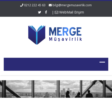
0212 222 45 63
bilgi@mergemusavirlik.com
|
WebMail Erişim