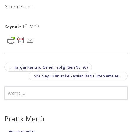
Gerekmektedir.
Kaynak:
TÜRMOB
Post
←
Harçlar Kanunu Genel Tebliği (Seri No: 93)
navigation
7456 Sayılı Kanun İle Yapılan Bazı Düzenlemeler
→
Pratik Menü
Amortismanlar