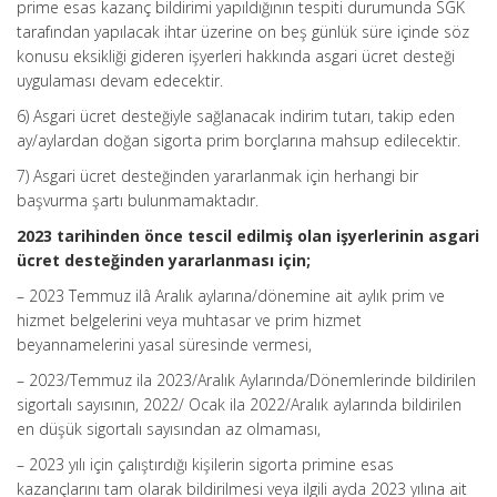
prime esas kazanç bildirimi yapıldığının tespiti durumunda SGK
tarafından yapılacak ihtar üzerine on beş günlük süre içinde söz
konusu eksikliği gideren işyerleri hakkında asgari ücret desteği
uygulaması devam edecektir.
6) Asgari ücret desteğiyle sağlanacak indirim tutarı, takip eden
ay/aylardan doğan sigorta prim borçlarına mahsup edilecektir.
7) Asgari ücret desteğinden yararlanmak için herhangi bir
başvurma şartı bulunmamaktadır.
2023 tarihinden önce tescil edilmiş olan işyerlerinin asgari
ücret desteğinden yararlanması için;
– 2023 Temmuz ilâ Aralık aylarına/dönemine ait aylık prim ve
hizmet belgelerini veya muhtasar ve prim hizmet
beyannamelerini yasal süresinde vermesi,
– 2023/Temmuz ila 2023/Aralık Aylarında/Dönemlerinde bildirilen
sigortalı sayısının, 2022/ Ocak ila 2022/Aralık aylarında bildirilen
en düşük sigortalı sayısından az olmaması,
– 2023 yılı için çalıştırdığı kişilerin sigorta primine esas
kazançlarını tam olarak bildirilmesi veya ilgili ayda 2023 yılına ait