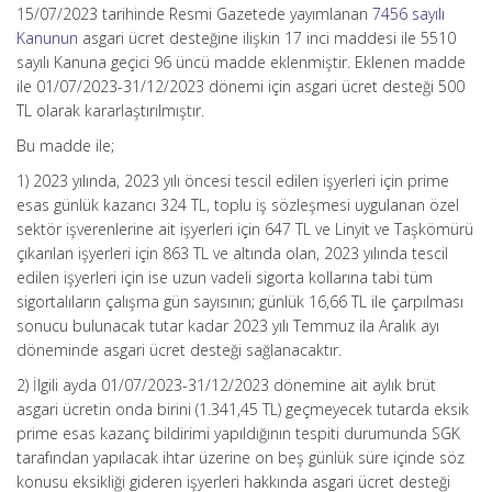
15/07/2023 tarihinde Resmi Gazetede yayımlanan
7456 sayılı
Kanunun
asgari ücret desteğine ilişkin 17 inci maddesi ile 5510
sayılı Kanuna geçici 96 üncü madde eklenmiştir. Eklenen madde
ile 01/07/2023-31/12/2023 dönemi için asgari ücret desteği 500
TL olarak kararlaştırılmıştır.
Bu madde ile;
1) 2023 yılında, 2023 yılı öncesi tescil edilen işyerleri için prime
esas günlük kazancı 324 TL, toplu iş sözleşmesi uygulanan özel
sektör işverenlerine ait işyerleri için 647 TL ve Linyit ve Taşkömürü
çıkarılan işyerleri için 863 TL ve altında olan, 2023 yılında tescil
edilen işyerleri için ise uzun vadeli sigorta kollarına tabi tüm
sigortalıların çalışma gün sayısının; günlük 16,66 TL ile çarpılması
sonucu bulunacak tutar kadar 2023 yılı Temmuz ila Aralık ayı
döneminde asgari ücret desteği sağlanacaktır.
2) İlgili ayda 01/07/2023-31/12/2023 dönemine ait aylık brüt
asgari ücretin onda birini (1.341,45 TL) geçmeyecek tutarda eksik
prime esas kazanç bildirimi yapıldığının tespiti durumunda SGK
tarafından yapılacak ihtar üzerine on beş günlük süre içinde söz
konusu eksikliği gideren işyerleri hakkında asgari ücret desteği