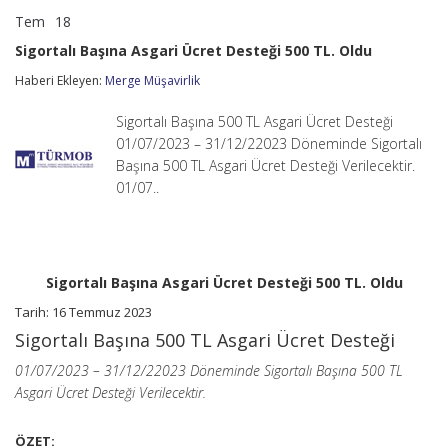
Tem
18
Sigortalı
yorumlar kapalı
Başına
Sigortalı Başına Asgari Ücret Desteği 500 TL. Oldu
Asgari
Ücret
Haberi Ekleyen:
Merge Müşavirlik
Desteği
500
Sigortalı Başına 500 TL Asgari Ücret Desteği
TL.
Oldu
01/07/2023 – 31/12/22023 Döneminde Sigortalı
için
Başına 500 TL Asgari Ücret Desteği Verilecektir.
01/07..
Sigortalı Başına Asgari Ücret Desteği 500 TL. Oldu
Tarih: 16 Temmuz 2023
Sigortalı Başına 500 TL Asgari Ücret Desteği
01/07/2023 – 31/12/22023 Döneminde Sigortalı Başına 500 TL
Asgari Ücret Desteği Verilecektir.
ÖZET: