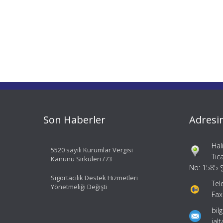
Son Haberler
Adresi
Hal
5520 sayılı Kurumlar Vergisi
Tic
Kanunu Sirküleri /73
No: 1585 Ş
Sigortacılık Destek Hizmetleri
Tel
Yönetmeliği Değişti
Fax
bil
ial