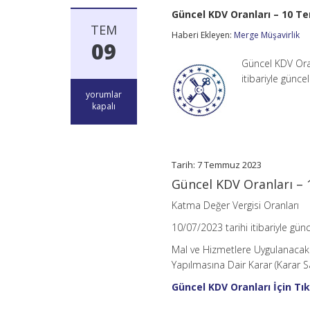
Güncel KDV Oranları – 10 
TEM
Haberi Ekleyen:
Merge Müşavirlik
09
Güncel KDV Ora
itibariyle günc
Güncel
yorumlar
KDV
kapalı
Oranları
–
10
Temmuz
2023
Tarih: 7 Temmuz 2023
için
Güncel KDV Oranları –
Katma Değer Vergisi Oranları
10/07/2023 tarihi itibariyle günc
Mal ve Hizmetlere Uygulanacak K
Yapılmasına Dair Karar (Karar Sa
Güncel KDV Oranları İçin Tık