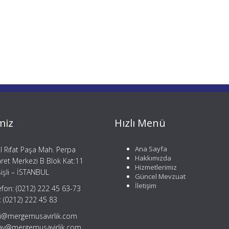
miz
Hızlı Menü
Ana Sayfa
il Rıfat Paşa Mah. Perpa
Hakkımızda
aret Merkezi B Blok Kat:11
Hizmetlerimiz
işli – İSTANBUL
Güncel Mevzuat
İletişim
efon: (0212) 222 45 63-73
: (0212) 222 45 83
gi@mergemusavirlik.com
tay@mergemusavirlik.com