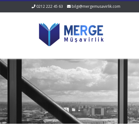
0212 222 45 63
bilgi@mergemusavirlik.com