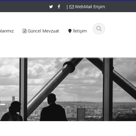
|
WebMail Erişim
larımız
Güncel Mevzuat
İletişim