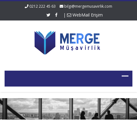
0212 222 45 63
bilgi@mergemusavirlik.com
|
WebMail Erişim