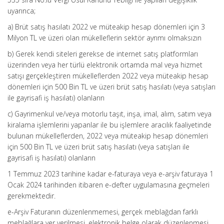
uyarınca;
a) Brüt satış hasılatı 2022 ve müteakip hesap dönemleri için 3
Milyon TL ve üzeri olan mükelleflerin sektör ayrımı olmaksızın
b) Gerek kendi siteleri gerekse de internet satış platformları
üzerinden veya her türlü elektronik ortamda mal veya hizmet
satışı gerçekleştiren mükelleflerden 2022 veya müteakip hesap
dönemleri için 500 Bin TL ve üzeri brüt satış hasılatı (veya satışları
ile gayrisafi iş hasılatı) olanların
c) Gayrimenkul ve/veya motorlu taşıt, inşa, imal, alım, satım veya
kiralama işlemlerini yapanlar ile bu işlemlere aracılık faaliyetinde
bulunan mükelleflerden, 2022 veya müteakip hesap dönemleri
için 500 Bin TL ve üzeri brüt satış hasılatı (veya satışları ile
gayrisafi iş hasılatı) olanların
1 Temmuz 2023 tarihine kadar e-faturaya veya e-arşiv faturaya 1
Ocak 2024 tarihinden itibaren e-defter uygulamasına geçmeleri
gerekmektedir.
e-Arşiv Faturanın düzenlenmemesi, gerçek meblağdan farklı
meblağlara yer verilmesi, elektronik belge olarak düzenlenmesi