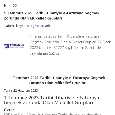
Haz
22
1
yorumlar kapalı
Temmuz
1 Temmuz 2023 Tarihi İtibariyle e-Faturaya Geçmek
2023
Zorunda Olan Mükellef Grupları
Tarihi
İtibariyle
Haberi Ekleyen:
Merge Müşavirlik
e-
Faturaya
Geçmek
1 Temmuz 2023 Tarihi İtibariyle e-Faturaya
Zorunda
Geçmek Zorunda Olan Mükellef Grupları 22 Ocak
Olan
2022 tarihli ve 31727 sayılı Resmi Gazetede
Mükellef
yayımlanan 535 sı…
Grupları
için
1 Temmuz 2023 Tarihi İtibariyle e-Faturaya Geçmek
Zorunda Olan Mükellef Grupları
Tarih: 22 Haziran 2023
1 Temmuz 2023 Tarihi İtibariyle e-Faturaya
Geçmek Zorunda Olan Mükellef Grupları
ÖZET:
535 sıra No.lu Vergi Usul Kanunu Tebliği ile yapılan değişiklik