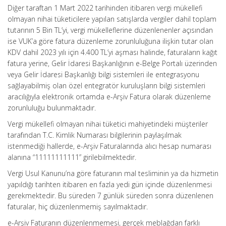
Diğer taraftan 1 Mart 2022 tarihinden itibaren vergi mükellefi
olmayan nihai tüketicilere yapılan satışlarda vergiler dahil toplam
tutarının 5 Bin TL’yi, vergi mükelleflerine düzenlenenler açısından
ise VUK’a göre fatura düzenleme zorunluluğuna ilişkin tutar olan
KDV dahil 2023 yılı için 4.400 TL’yi aşması halinde, faturaların kağıt
fatura yerine, Gelir İdaresi Başkanlığının e-Belge Portalı üzerinden
veya Gelir İdaresi Başkanlığı bilgi sistemleri ile entegrasyonu
sağlayabilmiş olan özel entegratör kuruluşların bilgi sistemleri
aracılığıyla elektronik ortamda e-Arşiv Fatura olarak düzenleme
zorunluluğu bulunmaktadır.
Vergi mükellefi olmayan nihai tüketici mahiyetindeki müşteriler
tarafından T.C. Kimlik Numarası bilgilerinin paylaşılmak
istenmediği hallerde, e-Arşiv Faturalarında alıcı hesap numarası
alanına “11111111111” girilebilmektedir.
Vergi Usul Kanunu’na göre faturanın mal tesliminin ya da hizmetin
yapıldığı tarihten itibaren en fazla yedi gün içinde düzenlenmesi
gerekmektedir. Bu süreden 7 günlük süreden sonra düzenlenen
faturalar, hiç düzenlenmemiş sayılmaktadır.
e-Arşiv Faturanın düzenlenmemesi, gerçek meblağdan farklı