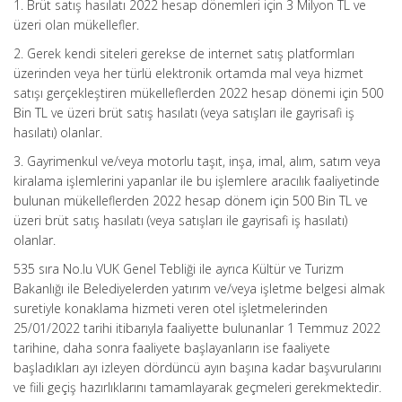
1. Brüt satış hasılatı 2022 hesap dönemleri için 3 Milyon TL ve
üzeri olan mükellefler.
2. Gerek kendi siteleri gerekse de internet satış platformları
üzerinden veya her türlü elektronik ortamda mal veya hizmet
satışı gerçekleştiren mükelleflerden 2022 hesap dönemi için 500
Bin TL ve üzeri brüt satış hasılatı (veya satışları ile gayrisafi iş
hasılatı) olanlar.
3. Gayrimenkul ve/veya motorlu taşıt, inşa, imal, alım, satım veya
kiralama işlemlerini yapanlar ile bu işlemlere aracılık faaliyetinde
bulunan mükelleflerden 2022 hesap dönem için 500 Bin TL ve
üzeri brüt satış hasılatı (veya satışları ile gayrisafi iş hasılatı)
olanlar.
535 sıra No.lu VUK Genel Tebliği ile ayrıca Kültür ve Turizm
Bakanlığı ile Belediyelerden yatırım ve/veya işletme belgesi almak
suretiyle konaklama hizmeti veren otel işletmelerinden
25/01/2022 tarihi itibarıyla faaliyette bulunanlar 1 Temmuz 2022
tarihine, daha sonra faaliyete başlayanların ise faaliyete
başladıkları ayı izleyen dördüncü ayın başına kadar başvurularını
ve fiili geçiş hazırlıklarını tamamlayarak geçmeleri gerekmektedir.