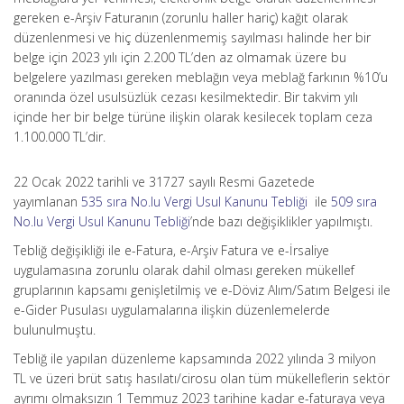
gereken e-Arşiv Faturanın (zorunlu haller hariç) kağıt olarak
düzenlenmesi ve hiç düzenlenmemiş sayılması halinde her bir
belge için 2023 yılı için 2.200 TL’den az olmamak üzere bu
belgelere yazılması gereken meblağın veya meblağ farkının %10’u
oranında özel usulsüzlük cezası kesilmektedir. Bir takvim yılı
içinde her bir belge türüne ilişkin olarak kesilecek toplam ceza
1.100.000 TL’dir.
22 Ocak 2022 tarihli ve 31727 sayılı Resmi Gazetede
yayımlanan
535 sıra No.lu Vergi Usul Kanunu Tebliği
ile
509 sıra
No.lu Vergi Usul Kanunu Tebliği
’nde bazı değişiklikler yapılmıştı.
Tebliğ değişikliği ile e-Fatura, e-Arşiv Fatura ve e-İrsaliye
uygulamasına zorunlu olarak dahil olması gereken mükellef
gruplarının kapsamı genişletilmiş ve e-Döviz Alım/Satım Belgesi ile
e-Gider Pusulası uygulamalarına ilişkin düzenlemelerde
bulunulmuştu.
Tebliğ ile yapılan düzenleme kapsamında 2022 yılında 3 milyon
TL ve üzeri brüt satış hasılatı/cirosu olan tüm mükelleflerin sektör
ayrımı olmaksızın 1 Temmuz 2023 tarihine kadar e-faturaya veya