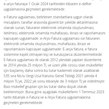
e-arşiv faturaya 1 Ocak 2024 tarihinden itibaren e-defter
uygulamasına geçmeleri gerekmektedir.
e-Fatura uygulaması, belirlenen standartlara uygun olarak
mesajların, taraflar arasında güvenli bir şekilde aktarılmasına
olanak sunan, faturanın elektronik ortamda oluşturulması,
iletilmesi, elektronik ortamda muhafazası, ibrazı ve raporlamasını
kapsayan uygulamadır. e-Arşiv Fatura uygulaması ise faturanın
elektronik ortamda oluşturulması, muhafazası, ibrazı ve
raporlamasını kapsayan uygulamadır. E-arşiv fatura, e fatura
sistemine kayıtlı olmayan kişi ve kuruluşlarca düzenlenmektedir.
E-fatura uygulaması ilk olarak 2012 yılındaki yapılan düzenleme
ile 2014 yılında 25 milyon TL ve üzeri yıllık cirosu olan mükellefler
için başlamış daha sonra bu tutar kademeli olarak azaltılarak
535 sıra No.lu Vergi Usul Kanunu Genel Tebliği 2021 yılında 4
milyon TL’ye, 2022 yılı sonu itibariyle de 3 milyon TL’ye indirilmiştir.
Bazı mükellef grupları için bu tutar daha düşük olarak
belirlenmiştir. Buna göre aşağıdaki mükelleflerin 1 Temmuz 2023
tarihi itibariyle e-Fatura ve e-Arşiv Fatura uygulamalarına
geçmeleri gerekmektedir.