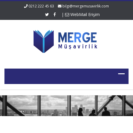
0212 222 45 63
bilgi@mergemusavirlik.com
|
WebMail Erişim