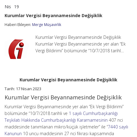
Nis
19
Kurumlar
yorumlar kapalı
Vergisi
Kurumlar Vergisi Beyannamesinde Değişiklik
Beyannamesinde
Değişiklik
Haberi Ekleyen:
Merge Müşavirlik
için
Kurumlar Vergisi Beyannamesinde Değişiklik
Kurumlar Vergisi Beyannamesinde yer alan “Ek
Vergi Bildirimi” bölümünde “10/7/2018 tarihl…
Kurumlar Vergisi Beyannamesinde Değişiklik
Tarih: 17 Nisan 2023
Kurumlar Vergisi Beyannamesinde Değişiklik
Kurumlar Vergisi Beyannamesinde yer alan “Ek Vergi Bildirimi”
bölümünde “10/7/2018 tarihli ve
1 sayılı Cumhurbaşkanlığı
Teşkilatı Hakkında Cumhurbaşkanlığı Kararnamesinin
407 nci
maddesinde tanımlanan mikro/küçük işletmeler” ile “
7440 sayılı
Kanunun
10 uncu maddesinin 27 nci fıkrası kapsamında