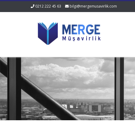
0212 222 45 63
bilgi@mergemusavirlik.com