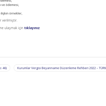
 ödemesi,
ı ve ödemesi,
lişkin örnekler,
 verilmiştir.
ne ulaşmak için
tıklayınız
: 46)
Kurumlar Vergisi Beyanname Düzenleme Rehberi 2022 – TÜ