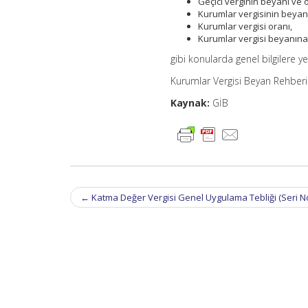
Geçici verginin beyanı ve
Kurumlar vergisinin beyan
Kurumlar vergisi oranı,
Kurumlar vergisi beyanına i
gibi konularda genel bilgilere yer
Kurumlar Vergisi Beyan Rehberi
Kaynak:
GİB
Post
←
Katma Değer Vergisi Genel Uygulama Tebliği (Seri No
navigation