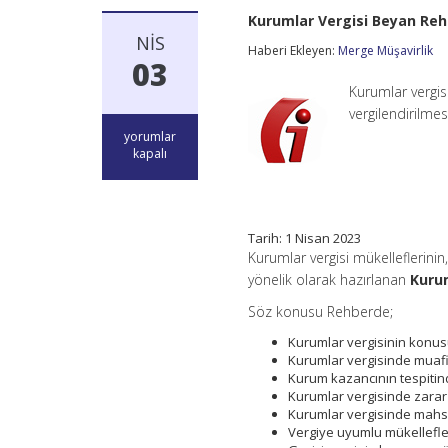
Kurumlar Vergisi Beyan Rehb
NIS
Haberi Ekleyen:
Merge Müşavirlik
03
Kurumlar vergis
vergilendirilme
Kurumlar
yorumlar
Vergisi
kapalı
Beyan
Rehberi
2022
–
GİB
Tarih: 1 Nisan 2023
için
Kurumlar vergisi mükelleflerinin
yönelik olarak hazırlanan
Kuru
Söz konusu Rehberde;
Kurumlar vergisinin konusu
Kurumlar vergisinde muafiy
Kurum kazancının tespitind
Kurumlar vergisinde zara
Kurumlar vergisinde mahs
Vergiye uyumlu mükellefle