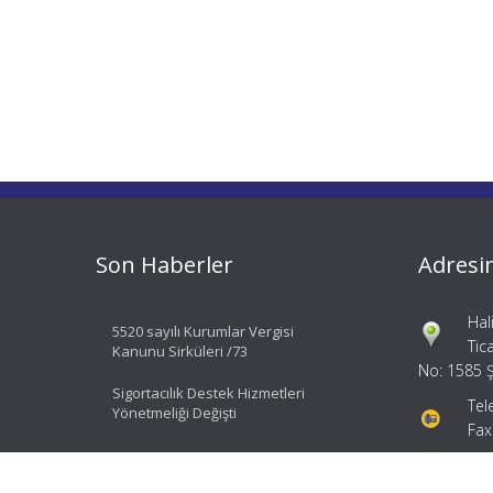
Son Haberler
Adresi
Hal
5520 sayılı Kurumlar Vergisi
Tic
Kanunu Sirküleri /73
No: 1585 Ş
Sigortacılık Destek Hizmetleri
Tel
Yönetmeliği Değişti
Fax
bil
ial