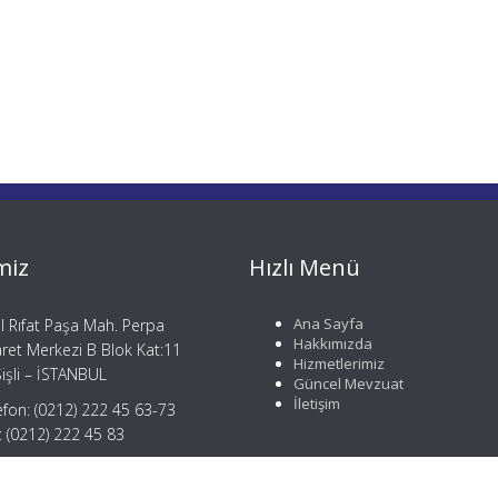
miz
Hızlı Menü
Ana Sayfa
il Rıfat Paşa Mah. Perpa
Hakkımızda
aret Merkezi B Blok Kat:11
Hizmetlerimiz
işli – İSTANBUL
Güncel Mevzuat
İletişim
efon: (0212) 222 45 63-73
: (0212) 222 45 83
gi@mergemusavirlik.com
tay@mergemusavirlik.com