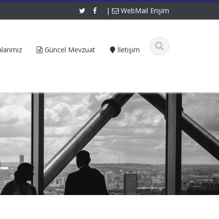
|
WebMail Erişim
larımız
Güncel Mevzuat
İletişim