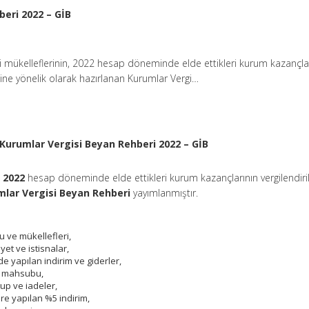
eri 2022 – GİB
i mükelleflerinin, 2022 hesap döneminde elde ettikleri kurum kazançla
sine yönelik olarak hazırlanan Kurumlar Vergi…
Kurumlar Vergisi Beyan Rehberi 2022 – GİB
,
2022
hesap döneminde elde ettikleri kurum kazançlarının vergilendir
mlar Vergisi Beyan Rehberi
yayımlanmıştır.
 ve mükellefleri,
et ve istisnalar,
e yapılan indirim ve giderler,
r mahsubu,
up ve iadeler,
re yapılan %5 indirim,