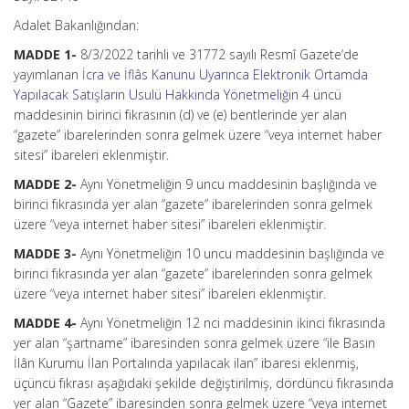
Adalet Bakanlığından:
MADDE 1-
8/3/2022 tarihli ve 31772 sayılı Resmî Gazete’de
yayımlanan
İcra ve İflâs Kanunu Uyarınca Elektronik Ortamda
Yapılacak Satışların Usulü Hakkında Yönetmeliğin
4 üncü
maddesinin birinci fıkrasının (d) ve (e) bentlerinde yer alan
“gazete” ibarelerinden sonra gelmek üzere “veya internet haber
sitesi” ibareleri eklenmiştir.
MADDE 2-
Aynı Yönetmeliğin 9 uncu maddesinin başlığında ve
birinci fıkrasında yer alan “gazete” ibarelerinden sonra gelmek
üzere “veya internet haber sitesi” ibareleri eklenmiştir.
MADDE 3-
Aynı Yönetmeliğin 10 uncu maddesinin başlığında ve
birinci fıkrasında yer alan “gazete” ibarelerinden sonra gelmek
üzere “veya internet haber sitesi” ibareleri eklenmiştir.
MADDE 4-
Aynı Yönetmeliğin 12 nci maddesinin ikinci fıkrasında
yer alan “şartname” ibaresinden sonra gelmek üzere “ile Basın
İlân Kurumu İlan Portalında yapılacak ilan” ibaresi eklenmiş,
üçüncü fıkrası aşağıdaki şekilde değiştirilmiş, dördüncü fıkrasında
yer alan “Gazete” ibaresinden sonra gelmek üzere “veya internet