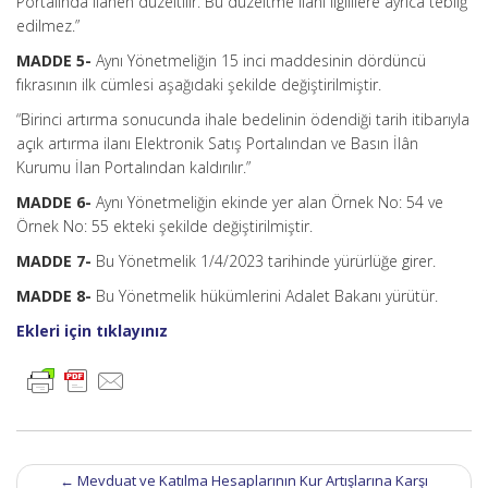
Portalında ilanen düzeltilir. Bu düzeltme ilanı ilgililere ayrıca tebliğ
edilmez.”
MADDE 5-
Aynı Yönetmeliğin 15 inci maddesinin dördüncü
fıkrasının ilk cümlesi aşağıdaki şekilde değiştirilmiştir.
“Birinci artırma sonucunda ihale bedelinin ödendiği tarih itibarıyla
açık artırma ilanı Elektronik Satış Portalından ve Basın İlân
Kurumu İlan Portalından kaldırılır.”
MADDE 6-
Aynı Yönetmeliğin ekinde yer alan Örnek No: 54 ve
Örnek No: 55 ekteki şekilde değiştirilmiştir.
MADDE 7-
Bu Yönetmelik 1/4/2023 tarihinde yürürlüğe girer.
MADDE 8-
Bu Yönetmelik hükümlerini Adalet Bakanı yürütür.
Ekleri için tıklayınız
Post
←
Mevduat ve Katılma Hesaplarının Kur Artışlarına Karşı