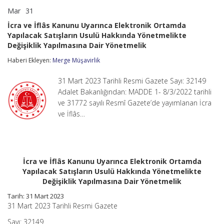
Mar
31
İcra
yorumlar kapalı
ve
İcra ve İflâs Kanunu Uyarınca Elektronik Ortamda
İflâs
Yapılacak Satışların Usulü Hakkında Yönetmelikte
Kanunu
Değişiklik Yapılmasına Dair Yönetmelik
Uyarınca
Elektronik
Haberi Ekleyen:
Merge Müşavirlik
Ortamda
Yapılacak
Satışların
31 Mart 2023 Tarihli Resmi Gazete Sayı: 32149
Usulü
Adalet Bakanlığından: MADDE 1- 8/3/2022 tarihli
Hakkında
ve 31772 sayılı Resmî Gazete’de yayımlanan İcra
Yönetmelikte
Değişiklik
ve İflâs…
Yapılmasına
Dair
Yönetmelik
için
İcra ve İflâs Kanunu Uyarınca Elektronik Ortamda
Yapılacak Satışların Usulü Hakkında Yönetmelikte
Değişiklik Yapılmasına Dair Yönetmelik
Tarih: 31 Mart 2023
31 Mart 2023 Tarihli Resmi Gazete
Sayı: 32149