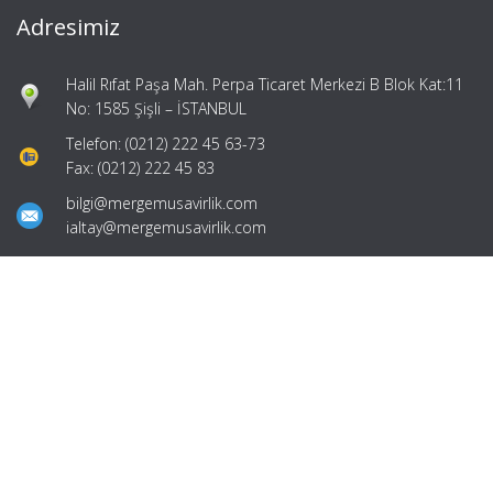
Adresimiz
Halil Rıfat Paşa Mah. Perpa Ticaret Merkezi B Blok Kat:11
No: 1585 Şişli – İSTANBUL
Telefon: (0212) 222 45 63-73
Fax: (0212) 222 45 83
bilgi@mergemusavirlik.com
ialtay@mergemusavirlik.com
Hızlı Menü
Ana Sayfa
Hakkımızda
Hizmetlerimiz
Güncel Mevzuat
İletişim