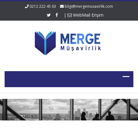
0212 222 45 63
bilgi@mergemusavirlik.com
|
WebMail Erişim