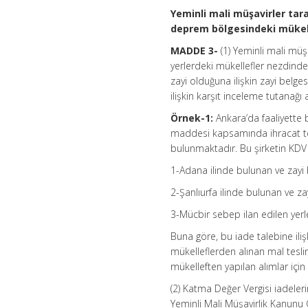
Yeminli mali müşavirler tar
deprem bölgesindeki mükell
MADDE 3-
(1) Yeminli mali mü
yerlerdeki mükellefler nezdinde
zayi olduğuna ilişkin zayi belg
ilişkin karşıt inceleme tutanağı
Örnek-1:
Ankara’da faaliyette b
maddesi kapsamında ihracat te
bulunmaktadır. Bu şirketin KDV i
1-Adana ilinde bulunan ve zayi
2-Şanlıurfa ilinde bulunan ve za
3-Mücbir sebep ilan edilen yerl
Buna göre, bu iade talebine il
mükelleflerden alınan mal teslim
mükelleften yapılan alımlar içi
(2) Katma Değer Vergisi iadeler
Yeminli Mali Müşavirlik Kanunu 