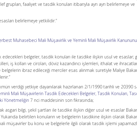
f grupları, faaliyet ve tasdik konuları itibarıyla ayrı ayrı belirlemeye ve
sasları belirlemeye yetkilidir.”
Serbest Muhasebeci Mali Müşavirlik ve Yeminli Mali Müşavirlik Kanunun
 edecekleri belgeler, tasdik konuları ile tasdike ilişkin usul ve esaslar;
lleri, iş kolları ve ciroları, döviz kazandırıcı işlemleri, ithalat ve ihracatlar
ile belgelerin ibraz edileceği merciler esas alınmak suretiyle Maliye Baka
enir.”
n verdiği yetkiye dayanılarak hazırlanan 2/1/1990 tarihli ve 20390 sa
minli Mali Müşavirlerin Tasdik Edecekleri Belgeler, Tasdik Konuları, Tas
aki Yönetmeliğin
7 nci maddesinin son fıkrasında;
 asgari bilgi, şekil şartları ile tasdike ilişkin diğer usul ve esaslar Baka
r. Yukarıda belirtilen konuların ve belgelerin tasdikine ilişkin olarak Baka
mali müşavirler bu konu ve belgelerle ilgili olarak tasdik işlemi yapamazl