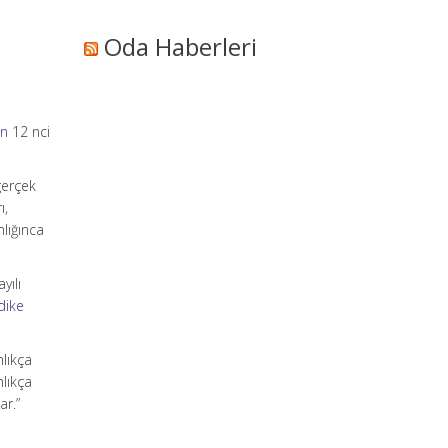
Oda Haberleri
un
12 nci
 gerçek
ı,
nlığınca
yılı
dike
nlıkça
nlıkça
ar.”