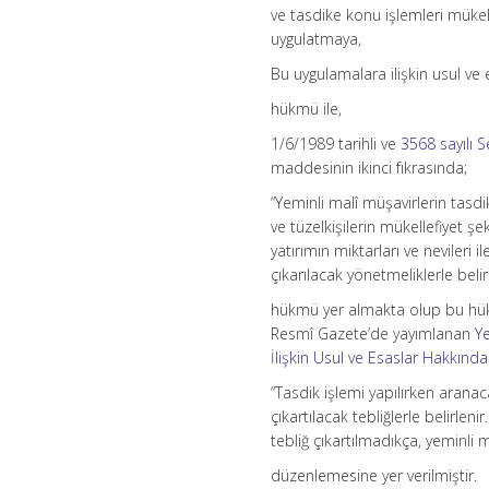
ve tasdike konu işlemleri mükelle
uygulatmaya,
Bu uygulamalara ilişkin usul ve e
hükmü ile,
1/6/1989 tarihli ve
3568 sayılı 
maddesinin ikinci fıkrasında;
“Yeminli malî müşavirlerin tasdik
ve tüzelkişilerin mükellefiyet şeki
yatırımın miktarları ve nevileri 
çıkarılacak yönetmeliklerle belirl
hükmü yer almakta olup bu hükmü
Resmî Gazete’de yayımlanan
Ye
İlişkin Usul ve Esaslar Hakkınd
“Tasdik işlemi yapılırken aranacak
çıkartılacak tebliğlerle belirleni
tebliğ çıkartılmadıkça, yeminli 
düzenlemesine yer verilmiştir.