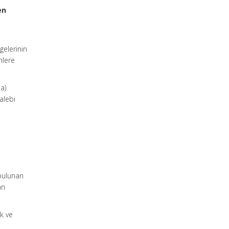
en
gelerinin
mlere
a)
alebi
bulunan
an
k ve