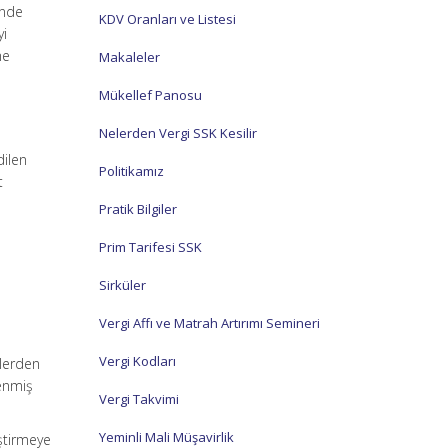
inde
KDV Oranları ve Listesi
yi
me
Makaleler
Mükellef Panosu
Nelerden Vergi SSK Kesilir
dilen
Politikamız
t
Pratik Bilgiler
Prim Tarifesi SSK
Sirküler
Vergi Affı ve Matrah Artırımı Semineri
Vergi Kodları
mlerden
lenmiş
Vergi Takvimi
Yeminli Mali Müşavirlik
eştirmeye