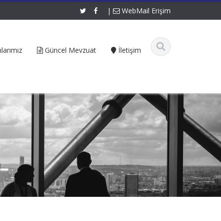
|
WebMail Erişim
larımız
Güncel Mevzuat
İletişim