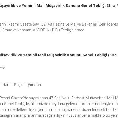
avirlik ve Yeminli Mali Müşavirlik Kanunu Genel Tebliği (Sıra 
rihli Resmi Gazete Sayı: 32148 Hazine ve Maliye Bakanlığı (Gelir İdares
an: Amaç ve kapsam MADDE 1- (1) Bu Tebliğin amac…
avirlik ve Yeminli Mali Müşavirlik Kanunu Genel Tebliği (Sıra 
zete
r İdaresi Başkanlığı)’ndan:
ı Resmi Gazete’de yayımlanan 47 Seri No.lu Serbest Muhasebeci Mali Mü
nunu Genel Tebliğde; ülkemizde meydana gelen depremler nedeniyle mü
nan mükelleflere ilişkin yeminli mali müşavirlerce düzenlenecek tasdik
tanağının aranıp aranmayacağına ilişkin hususlar yer almakta olup yemi