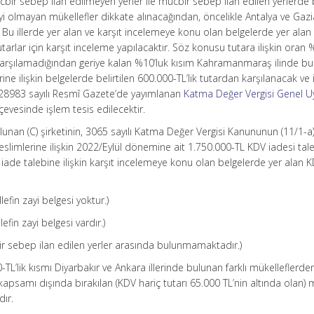
ir sebep ilan edilmeyen yerler ile mücbir sebep ilan edilen yerlerde
ayi olmayan mükellefler dikkate alınacağından, öncelikle Antalya ve Gaz
r. Bu illerde yer alan ve karşıt incelemeye konu olan belgelerde yer alan 
arlar için karşıt inceleme yapılacaktır. Söz konusu tutara ilişkin oran
karşılamadığından geriye kalan %10’luk kısım Kahramanmaraş ilinde b
ne ilişkin belgelerde belirtilen 600.000-TL’lik tutardan karşılanacak ve ilg
e 28983 sayılı Resmî Gazete’de yayımlanan
Katma Değer Vergisi Genel 
çevesinde işlem tesis edilecektir.
ulunan (C) şirketinin, 3065 sayılı Katma Değer Vergisi Kanununun (11/1-a
limlerine ilişkin 2022/Eylül dönemine ait 1.750.000-TL KDV iadesi tal
iade talebine ilişkin karşıt incelemeye konu olan belgelerde yer alan 
efin zayi belgesi yoktur.)
fin zayi belgesi vardır.)
ir sebep ilan edilen yerler arasında bulunmamaktadır.)
TL’lik kısmı Diyarbakır ve Ankara illerinde bulunan farklı mükelleflerde
kapsamı dışında bırakılan (KDV hariç tutarı 65.000 TL’nin altında olan) 
ır.