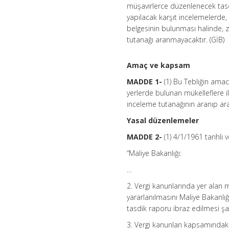
müşavirlerce düzenlenecek tasd
yapılacak karşıt incelemelerde, 
belgesinin bulunması halinde, z
tutanağı aranmayacaktır. (GİB)
Amaç ve kapsam
MADDE 1-
(1) Bu Tebliğin am
yerlerde bulunan mükelleflere i
inceleme tutanağının aranıp ara
Yasal düzenlemeler
MADDE 2-
(1) 4/1/1961 tarihli 
“Maliye Bakanlığı:
…
2. Vergi kanunlarında yer alan
yararlanılmasını Maliye Bakanlı
tasdik raporu ibraz edilmesi ş
3. Vergi kanunları kapsamındaki