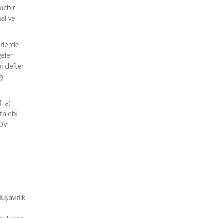
ücbir
al ve
erlerde
geler
i defter
ğı
1-a)
talebi
KDV
şavirlik