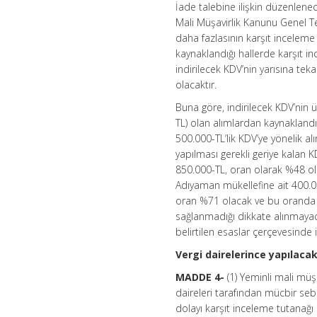
İade talebine ilişkin düzenlen
Mali Müşavirlik Kanunu Genel Te
daha fazlasının karşıt incelem
kaynaklandığı hallerde karşıt in
indirilecek KDV’nin yarısına teka
olacaktır.
Buna göre, indirilecek KDV’nin ü
TL) olan alımlardan kaynaklandığı
500.000-TL’lik KDV’ye yönelik al
yapılması gerekli geriye kalan 
850.000-TL, oran olarak %48 ola
Adıyaman mükellefine ait 400.00
oran %71 olacak ve bu oranda 
sağlanmadığı dikkate alınmayaca
belirtilen esaslar çerçevesinde i
Vergi dairelerince yapılacak
MADDE 4-
(1) Yeminli mali müş
daireleri tarafından mücbir seb
dolayı karşıt inceleme tutanağı 