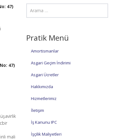
No: 47)
i
Pratik Menü
Amortismanlar
Asgari Geçim İndirimi
No: 47)
Asgari Ücretler
Hakkımızda
Hizmetlerimiz
İletişim
şavirlik
İş Kanunu IPC
cbir
İşçilik Maliyetleri
nli mali