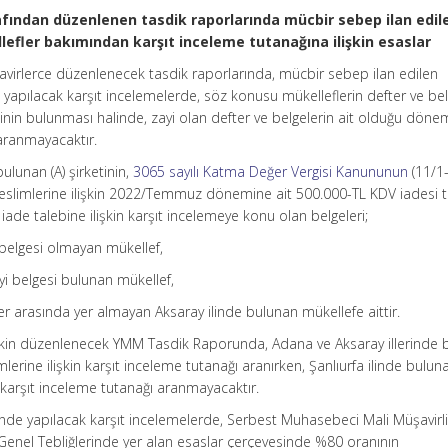
afından düzenlenen tasdik raporlarında mücbir sebep ilan edil
efler bakımından karşıt inceleme tutanağına ilişkin esaslar
şavirlerce düzenlenecek tasdik raporlarında, mücbir sebep ilan edilen
 yapılacak karşıt incelemelerde, söz konusu mükelleflerin defter ve bel
esinin bulunması halinde, zayi olan defter ve belgelerin ait olduğu döne
 aranmayacaktır.
ulunan (A) şirketinin,
3065 sayılı Katma Değer Vergisi Kanununun
(11/1-
slimlerine ilişkin 2022/Temmuz dönemine ait 500.000-TL KDV iadesi t
ade talebine ilişkin karşıt incelemeye konu olan belgeleri;
 belgesi olmayan mükellef,
yi belgesi bulunan mükellef,
er arasında yer almayan Aksaray ilinde bulunan mükellefe aittir.
işkin düzenlenecek YMM Tasdik Raporunda, Adana ve Aksaray illerinde 
lerine ilişkin karşıt inceleme tutanağı aranırken, Şanlıurfa ilinde bulun
n karşıt inceleme tutanağı aranmayacaktır.
inde yapılacak karşıt incelemelerde, Serbest Muhasebeci Mali Müşavirli
Genel Tebliğlerinde yer alan esaslar çerçevesinde %80 oranının