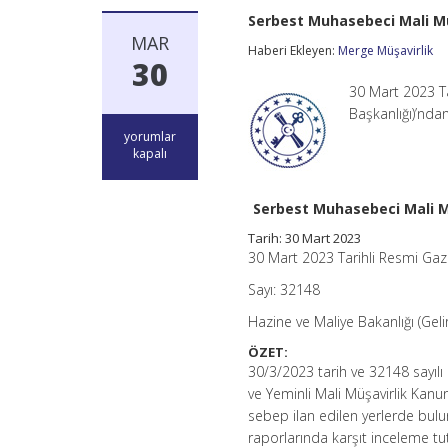
Serbest Muhasebeci Mali Müş
MAR
Haberi Ekleyen:
Merge Müşavirlik
30
30 Mart 2023 Ta
Başkanlığı)’nd
Serbest
yorumlar
Muhasebeci
kapalı
Mali
Müşavirlik
ve
Serbest Muhasebeci Mali Müş
Yeminli
Mali
Tarih: 30 Mart 2023
Müşavirlik
30 Mart 2023 Tarihli Resmi Ga
Kanunu
Genel
Sayı: 32148
Tebliği
Hazine ve Maliye Bakanlığı (Geli
(Sıra
No:
ÖZET:
47)
30/3/2023 tarih ve 32148 sayıl
için
ve Yeminli Mali Müşavirlik Ka
sebep ilan edilen yerlerde bulu
raporlarında karşıt inceleme tu