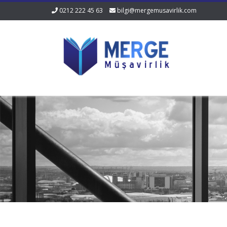
0212 222 45 63
bilgi@mergemusavirlik.com