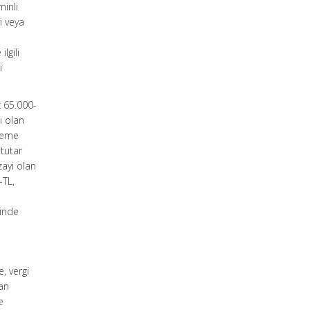
inli
i veya
lgili
i
ç 65.000-
ı olan
eleme
 tutar
zayi olan
-TL,
ğinde
, vergi
dan
e