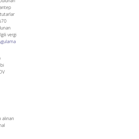
 bulunan
iantep
tutarlar
 %70
ulunan
ili vergi
Uygulama
)
ebi
KDV
n alınan
mal