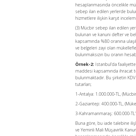
hesaplanmasında öncelikle mücbi
sebep ilan edilen yerlerde bulu
hizmetlere ilişkin karşıt incele
(3) Mücbir sebep ilan edilen yer
bulunan ve kanuni defter ve bel
kapsamında %80 oranına ulaşıla
ve belgeleri zayi olan mükellefl
bulunmaksızın bu oranın hesabı
Örnek-2:
İstanbul’da faaliyett
maddesi kapsamında ihracat tes
bulunmaktadır. Bu şirketin KDV 
tutarları;
1-Antalya: 1.000.000-TL, (Mücbi
2-Gaziantep: 400.000-TL, (Mükell
3-Kahramanmaraş: 600.000-TL’dir
Buna göre, bu iade talebine i
ve Yeminli Mali Müşavirlik Kanu