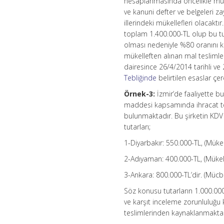
hesaplanmasında öncelikle mücb
ve kanuni defter ve belgeleri z
illerindeki mükellefleri olacaktı
toplam 1.400.000-TL olup bu tut
olması nedeniyle %80 oranını 
mükelleften alınan mal teslimleri
dairesince 26/4/2014 tarihli v
Tebliğinde
belirtilen esaslar çer
Örnek-3:
İzmir’de faaliyette b
maddesi kapsamında ihracat tes
bulunmaktadır. Bu şirketin KDV 
tutarları;
1-Diyarbakır: 550.000-TL, (Mükell
2-Adıyaman: 400.000-TL, (Mükelle
3-Ankara: 800.000-TL’dir. (Mücb
Söz konusu tutarların 1.000.000-
ve karşıt inceleme zorunluluğu 
teslimlerinden kaynaklanmaktad