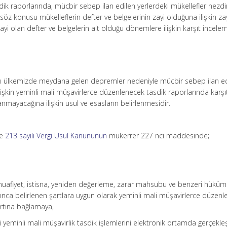
ik raporlarında, mücbir sebep ilan edilen yerlerdeki mükellefler nezd
söz konusu mükelleflerin defter ve belgelerinin zayi olduğuna ilişkin za
ayi olan defter ve belgelerin ait olduğu dönemlere ilişkin karşıt incele
acı ülkemizde meydana gelen depremler nedeniyle mücbir sebep ilan e
lişkin yeminli mali müşavirlerce düzenlenecek tasdik raporlarında karşı
nmayacağına ilişkin usul ve esasların belirlenmesidir.
ve
213 sayılı Vergi Usul Kanununun
mükerrer 227 nci maddesinde;
 muafiyet, istisna, yeniden değerleme, zarar mahsubu ve benzeri hükü
ğınca belirlenen şartlara uygun olarak yeminli mali müşavirlerce düzen
artına bağlamaya,
 yeminli mali müşavirlik tasdik işlemlerini elektronik ortamda gerçekl