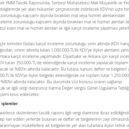
ecek YMM Tasdik Raporunda, Serbest Muhasebeci Mali Müşavirlik ve Yem
bliğlerinde yer alan hükümler çerçevesinde indirilecek KDV’nin üçte bir
e zorunluluğu kapsamı dışında bırakılan mal veya hizmet alımlarından
celeme zorunluluğu kapsamı dışında bırakılan mal ve hizmet alımları ile i
bül eden mal ve hizmet alımları ile ilgili karşıt inceleme yapılması yeterl
çte birinden fazlası karşıt inceleme zorunluluğu sınırı altında (KDV hari
ndan, sınırın altında kalan 1.000.000-TL’lik KDV’ye ilişkin alımların yarıs
ımlara karşıt inceleme yapılmalıdır. Diyarbakır ve Ankara için karşıt inc
KDV tutarı 350.000-TL’de eklendiğinde karşıt inceleme yapılacak toplam
cak ve %80’in altında kalacaktır. Bu tutara, kanuni defter ve belgeleri 
0-TL’lik KDV’ye ilişkin belgeler eklendiğinde ise toplam tutar 1.250.000
%80’in altında kalacaktır. Bu durumda söz konusu oranın sağlanıp
k ve ilgili vergi dairesince Katma Değer Vergisi Genel Uygulama Tebli
şlem tesis edilecektir.
 işlemler
avirlerce düzenlenen tasdik raporu ilgili vergi dairesine ibraz edildiğinde
ep ilan edilen yerlerde bulunan ve defter ve belgelerinin zayi olmasın
aranmayan mükelleflere ait belgelerde yer alan tutarlara ilişkin tetkik v