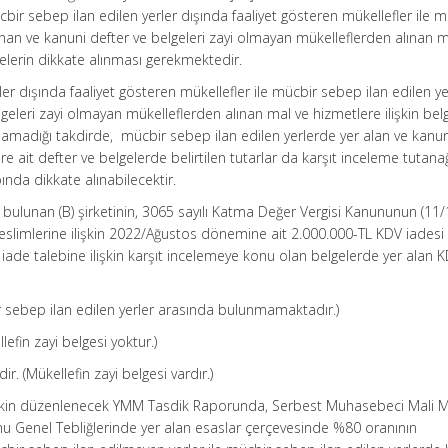
r sebep ilan edilen yerler dışında faaliyet gösteren mükellefler ile m
nan ve kanuni defter ve belgeleri zayi olmayan mükelleflerden alınan m
melerin dikkate alınması gerekmektedir.
ler dışında faaliyet gösteren mükellefler ile mücbir sebep ilan edilen y
geleri zayi olmayan mükelleflerden alınan mal ve hizmetlere ilişkin bel
madığı takdirde, mücbir sebep ilan edilen yerlerde yer alan ve kanun
ere ait defter ve belgelerde belirtilen tutarlar da karşıt inceleme tutana
nda dikkate alınabilecektir.
e bulunan (B) şirketinin, 3065 sayılı Katma Değer Vergisi Kanununun (11/
limlerine ilişkin 2022/Ağustos dönemine ait 2.000.000-TL KDV iadesi 
iade talebine ilişkin karşıt incelemeye konu olan belgelerde yer alan 
r sebep ilan edilen yerler arasında bulunmamaktadır.)
efin zayi belgesi yoktur.)
. (Mükellefin zayi belgesi vardır.)
lişkin düzenlenecek YMM Tasdik Raporunda, Serbest Muhasebeci Mali Mü
nu Genel Tebliğlerinde yer alan esaslar çerçevesinde %80 oranının