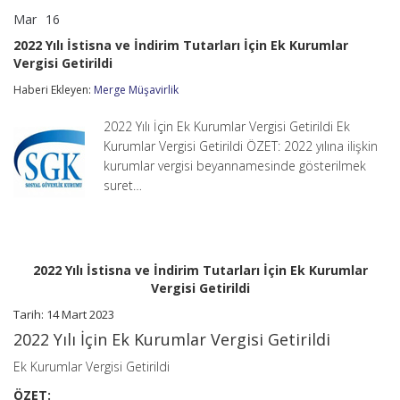
Mar
16
2022
yorumlar kapalı
Yılı
2022 Yılı İstisna ve İndirim Tutarları İçin Ek Kurumlar
İstisna
Vergisi Getirildi
ve
İndirim
Haberi Ekleyen:
Merge Müşavirlik
Tutarları
İçin
Ek
2022 Yılı İçin Ek Kurumlar Vergisi Getirildi Ek
Kurumlar
Kurumlar Vergisi Getirildi ÖZET: 2022 yılına ilişkin
Vergisi
kurumlar vergisi beyannamesinde gösterilmek
Getirildi
suret…
için
2022 Yılı İstisna ve İndirim Tutarları İçin Ek Kurumlar
Vergisi Getirildi
Tarih: 14 Mart 2023
2022 Yılı İçin Ek Kurumlar Vergisi Getirildi
Ek Kurumlar Vergisi Getirildi
ÖZET: