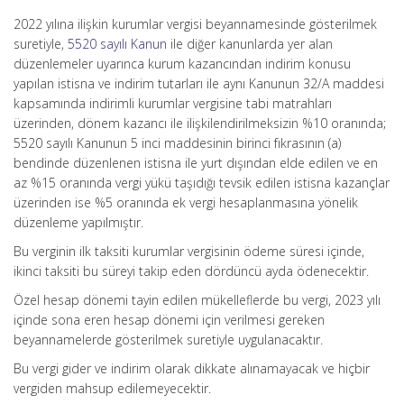
2022 yılına ilişkin kurumlar vergisi beyannamesinde gösterilmek
suretiyle,
5520 sayılı Kanun
ile diğer kanunlarda yer alan
düzenlemeler uyarınca kurum kazancından indirim konusu
yapılan istisna ve indirim tutarları ile aynı Kanunun 32/A maddesi
kapsamında indirimli kurumlar vergisine tabi matrahları
üzerinden, dönem kazancı ile ilişkilendirilmeksizin %10 oranında;
5520 sayılı Kanunun 5 inci maddesinin birinci fıkrasının (a)
bendinde düzenlenen istisna ile yurt dışından elde edilen ve en
az %15 oranında vergi yükü taşıdığı tevsik edilen istisna kazançlar
üzerinden ise %5 oranında ek vergi hesaplanmasına yönelik
düzenleme yapılmıştır.
Bu verginin ilk taksiti kurumlar vergisinin ödeme süresi içinde,
ikinci taksiti bu süreyi takip eden dördüncü ayda ödenecektir.
Özel hesap dönemi tayin edilen mükelleflerde bu vergi, 2023 yılı
içinde sona eren hesap dönemi için verilmesi gereken
beyannamelerde gösterilmek suretiyle uygulanacaktır.
Bu vergi gider ve indirim olarak dikkate alınamayacak ve hiçbir
vergiden mahsup edilemeyecektir.