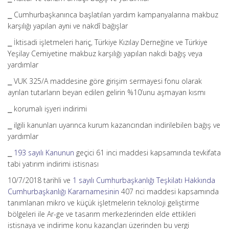
⎯ Cumhurbaşkanınca başlatılan yardım kampanyalarına makbuz
karşılığı yapılan ayni ve nakdî bağışlar
⎯ İktisadi işletmeleri hariç, Türkiye Kızılay Derneğine ve Türkiye
Yeşilay Cemiyetine makbuz karşılığı yapılan nakdi bağış veya
yardımlar
⎯ VUK 325/A maddesine göre girişim sermayesi fonu olarak
ayrılan tutarların beyan edilen gelirin %10’unu aşmayan kısmı
⎯ korumalı işyeri indirimi
⎯ ilgili kanunları uyarınca kurum kazancından indirilebilen bağış ve
yardımlar
⎯
193 sayılı Kanunun
geçici 61 inci maddesi kapsamında tevkifata
tabi yatırım indirimi istisnası
10/7/2018 tarihli ve
1 sayılı Cumhurbaşkanlığı Teşkilatı Hakkında
Cumhurbaşkanlığı Kararnamesinin
407 nci maddesi kapsamında
tanımlanan mikro ve küçük işletmelerin teknoloji geliştirme
bölgeleri ile Ar-ge ve tasarım merkezlerinden elde ettikleri
istisnaya ve indirime konu kazançları üzerinden bu vergi