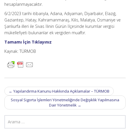
hesaplanmayacaktır.
6/2/2023 tarihi itibarıyla, Adana, Adıyaman, Diyarbakır, Elazığ,
Gaziantep, Hatay, Kahramanmaraş, Kilis, Malatya, Osmaniye ve
Şanlıurfa illeri ile Sivas İlinin Gürün İlçesinde kurumlar vergisi
mükellefiyeti bulunanlar ek vergiden muaftır.
Tamamı İçin Tıklayınız
Kaynak: TÜRMOB
Post
←
Yapılandırma Kanunu Hakkında Açıklamalar – TÜRMOB
navigation
Sosyal Sigorta İşlemleri Yönetmeliğinde Değişiklik Yapılmasına
Dair Yönetmelik
→