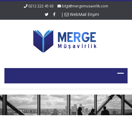
0212 222 45 63
bilgi@mergemusavirlik.com
|
WebMail Erişim