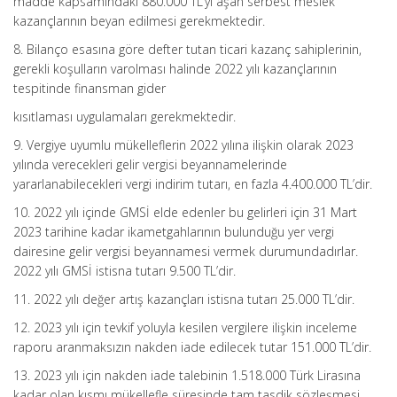
madde kapsamındaki 880.000 TL’yi aşan serbest meslek
kazançlarının beyan edilmesi gerekmektedir.
8. Bilanço esasına göre defter tutan ticari kazanç sahiplerinin,
gerekli koşulların varolması halinde 2022 yılı kazançlarının
tespitinde finansman gider
kısıtlaması uygulamaları gerekmektedir.
9. Vergiye uyumlu mükelleflerin 2022 yılına ilişkin olarak 2023
yılında verecekleri gelir vergisi beyannamelerinde
yararlanabilecekleri vergi indirim tutarı, en fazla 4.400.000 TL’dir.
10. 2022 yılı içinde GMSİ elde edenler bu gelirleri için 31 Mart
2023 tarihine kadar ikametgahlarının bulunduğu yer vergi
dairesine gelir vergisi beyannamesi vermek durumundadırlar.
2022 yılı GMSİ istisna tutarı 9.500 TL’dir.
11. 2022 yılı değer artış kazançları istisna tutarı 25.000 TL’dir.
12. 2023 yılı için tevkif yoluyla kesilen vergilere ilişkin inceleme
raporu aranmaksızın nakden iade edilecek tutar 151.000 TL’dir.
13. 2023 yılı için nakden iade talebinin 1.518.000 Türk Lirasına
kadar olan kısmı mükellefle süresinde tam tasdik sözleşmesi