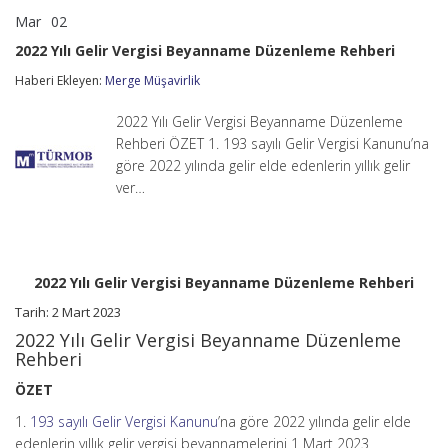
Mar
02
2022
yorumlar kapalı
Yılı
2022 Yılı Gelir Vergisi Beyanname Düzenleme Rehberi
Gelir
Vergisi
Haberi Ekleyen:
Merge Müşavirlik
Beyanname
Düzenleme
2022 Yılı Gelir Vergisi Beyanname Düzenleme
Rehberi
için
Rehberi ÖZET 1. 193 sayılı Gelir Vergisi Kanunu’na
göre 2022 yılında gelir elde edenlerin yıllık gelir
ver…
2022 Yılı Gelir Vergisi Beyanname Düzenleme Rehberi
Tarih: 2 Mart 2023
2022 Yılı Gelir Vergisi Beyanname Düzenleme
Rehberi
ÖZET
1.
193 sayılı Gelir Vergisi Kanunu
’na göre 2022 yılında gelir elde
edenlerin yıllık gelir vergisi beyannamelerini 1 Mart 2023