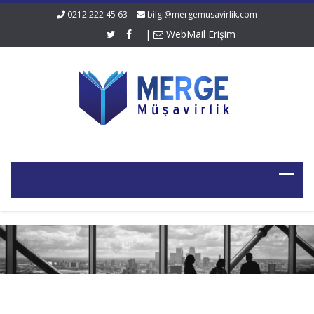
0212 222 45 63
bilgi@mergemusavirlik.com
|
WebMail Erişim