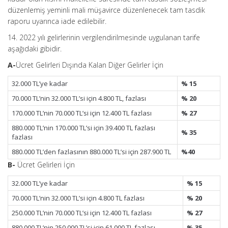
düzenlemiş yeminli mali müşavirce düzenlenecek tam tasdik
raporu uyarınca iade edilebilir.
14. 2022 yılı gelirlerinin vergilendirilmesinde uygulanan tarife
aşağıdaki gibidir.
A-
Ücret Gelirleri Dışında Kalan Diğer Gelirler İçin
32.000 TL’ye kadar
% 15
70.000 TL’nin 32.000 TL’si için 4.800 TL, fazlası
% 20
170.000 TL’nin 70.000 TL’si için 12.400 TL fazlası
% 27
880.000 TL’nin 170.000 TL’si için 39.400 TL fazlası
% 35
fazlası
880.000 TL’den fazlasının 880.000 TL’si için 287.900 TL
%40
B-
Ücret Gelirleri İçin
32.000 TL’ye kadar
% 15
70.000 TL’nin 32.000 TL’si için 4.800 TL fazlası
% 20
250.000 TL’nin 70.000 TL’si için 12.400 TL fazlası
% 27
880.000 TL’nin 250.000 TL’si için 61.000 TL fazlası
% 35