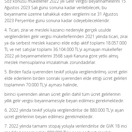
Söz konusu mükellefler 2022 yılı Gelir Vergisi Beyannamelerini 15
Ağustos 2023 Salı günü sonuna kadar verilebilecek, bu
beyanname üzerine tahakkuk eden vergilerini ise 31 Ağustos
2023 Perşembe günü sonuna kadar ödeyebilecekleridir.
4. Ticari, zirai ve mesleki kazancı nedeniyle gerçek usulde
vergilendirilen gelir vergisi mükelleflerinden 2021 yılında ticari, zirai
ya da serbest meslek kazancı elde edip aktif toplamı 18.057.000
TL ve net satışlar toplamı 36.104.000 TL’yi aşmayan mükellefler
2022 yılı beyannamelerini 3568 sayılı Kanuna göre yetki almış
meslek mensuplarına imzalatmak zorundadırlar.
5. Birden fazla işverenden tevkif yoluyla vergilendirilmiş ücret geliri
elde edenlerin birden sonraki işverenden elde ettiği ücret gelirleri
toplamının 70.000 TL’yi aşması halinde,
birinci işverenden alınan ücret geliri dahil tüm ücret gelirlerinin
yıllık gelir vergisi beyannamesiyle beyan edilmesi gerekmektedir.
6. 2022 yılında tevkif yoluyla vergilendirilse de 880.000 TL’yi aşan
ücret gelirlerinin beyan edilmesi gerekmektedir.
7. 2022 yılında tamamı stopaj yoluyla verilendirilse de GVK 18 inci