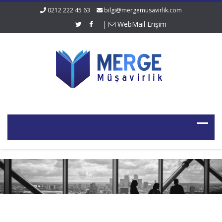
0212 222 45 63
bilgi@mergemusavirlik.com
|
WebMail Erişim