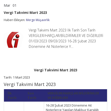
Mar
01
Vergi
yorumlar kapalı
Takvimi
Vergi Takvimi Mart 2023
Mart
2023
Haberi Ekleyen:
Merge Müşavirlik
için
Vergi Takvimi Mart 2023 İlk Tarih Son Tarih
VERGİLER/HARÇLAR/BİLDİRİMLER VE DİĞERLERİ
01/03/2023 09/03/2023 16-28 Şubat 2023
Dönemine Ait Noterlerce Y…
Vergi Takvimi Mart 2023
Tarih: 1 Mart 2023
Vergi Takvimi Mart 2023
İlk
Son
VERGİLER/HARÇLAR/BİLDİRİMLER
Tarih
Tarih
VE DİĞERLERİ
16-28 Şubat 2023 Dönemine Ait
Noterlerce Yapılan Makbuz Karşılığı