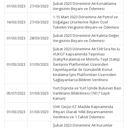
Şubat 2023 Dönemine Ait Konaklama
01/03/2023
27/03/2023
Vergisinin Beyanı ve Ödemesi
1-15 Mart 2023 Dönemine Ait Petrol ve
16/03/2023
27/03/2023
Doğalgaz Ürünlerine İlişkin Özel
Tüketim Vergisinin Beyanı ve Ödemesi
Şubat 2023 Dönemine Ait Katma Değer
01/03/2023
28/03/2023
Vergisinin Beyanı ve Ödemesi
Şubat 2023 Dönemine Ait 538 Sıra No.lu
VUKGT kapsamında Taşınmaz
(Satış/Kiralama) ve Motorlu Taşıt (Satış)
01/03/2023
31/03/2023
İlanlarını Platformları Üzerinden
Yayımlayanlar ile Günübirlik Konut
Kiralama İşini Platformları Üzerinden
Sağlayanlarca Bildirim Verilmesi
Yurt Dışında ve Yurt İçinde Bulunan Bazı
05/07/2022
31/03/2023
Varlıkların Bildirilmesi (7417 Sayılı
Kanun)
GVK Geçici 67. Madde Kapsamında
01/03/2023
31/03/2023
İhtiyari Olarak Yıllık Beyannamenin
Verilmesi ve 1.Taksit Ödemesi
Şubat 2023 Dönemine Ait Kurumlar