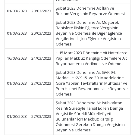
Şubat 2023 Dönemine Ait İlan ve
01/03/2023
20/03/2023
Reklam Vergisinin Beyanı ve Ödemesi
Şubat 2023 Dönemine Ait Müşterek
Bahislere İlişkin Eğlence Vergisinin
01/03/2023
20/03/2023
Beyanı ve Ödemesi ile Diğer Eğlence
Vergilerine İlişkin Eğlence Vergisinin
Ödemesi
1-15 Mart 2023 Dönemine Ait Noterlerce
16/03/2023
24/03/2023
Yapılan Makbuz Karşılığı Ödemelere Ait
Beyannamenin Verilmesi ve Ödemesi
Şubat 2023 Dönemine Ait GVK 94.
Madde ile KVK 15. ve 30. Maddelerine
01/03/2023
27/03/2023
Göre Yapılan Tevkifatların Muhtasar ve
Prim Hizmet Beyannamesi ile Beyanı ve
Ödemesi
Şubat 2023 Dönemine Ait İstihkaktan
Kesinti Suretiyle Tahsil Edilen Damga
Vergisi ile Sürekli Mükellefiyeti
01/03/2023
27/03/2023
Bulunanlar İçin Makbuz Karşılığı
Ödenmesi Gereken Damga Vergisinin
Beyanı ve Ödemesi