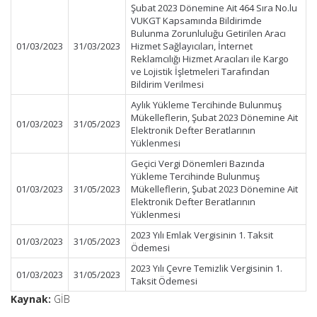
Şubat 2023 Dönemine Ait 464 Sıra No.lu
VUKGT Kapsamında Bildirimde
Bulunma Zorunluluğu Getirilen Aracı
01/03/2023
31/03/2023
Hizmet Sağlayıcıları, İnternet
Reklamcılığı Hizmet Aracıları ile Kargo
ve Lojistik İşletmeleri Tarafından
Bildirim Verilmesi
Aylık Yükleme Tercihinde Bulunmuş
Mükelleflerin, Şubat 2023 Dönemine Ait
01/03/2023
31/05/2023
Elektronik Defter Beratlarının
Yüklenmesi
Geçici Vergi Dönemleri Bazında
Yükleme Tercihinde Bulunmuş
01/03/2023
31/05/2023
Mükelleflerin, Şubat 2023 Dönemine Ait
Elektronik Defter Beratlarının
Yüklenmesi
2023 Yılı Emlak Vergisinin 1. Taksit
01/03/2023
31/05/2023
Ödemesi
2023 Yılı Çevre Temizlik Vergisinin 1.
01/03/2023
31/05/2023
Taksit Ödemesi
Kaynak:
GİB