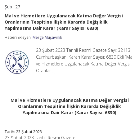
Şub
27
Mal
yorumlar kapalı
ve
Mal ve Hizmetlere Uygulanacak Katma Değer Vergisi
Hizmetlere
Oranlarının Tespitine İlişkin Kararda Değişiklik
Uygulanacak
Yapılmasına Dair Karar (Karar Sayısı: 6830)
Katma
Değer
Haberi Ekleyen:
Merge Müşavirlik
Vergisi
Oranlarının
Tespitine
23 Şubat 2023 Tarihli Resmi Gazete Sayı: 32113
İlişkin
Cumhurbaşkanı Kararı Karar Sayısı: 6830 Ekli “Mal
Kararda
ve Hizmetlere Uygulanacak Katma Değer Vergisi
Değişiklik
Yapılmasına
Oranlar…
Dair
Karar
(Karar
Sayısı:
6830)
Mal ve Hizmetlere Uygulanacak Katma Değer Vergisi
için
Oranlarının Tespitine İlişkin Kararda Değişiklik
Yapılmasına Dair Karar (Karar Sayısı: 6830)
Tarih: 23 Şubat 2023
23 Şubat 2023 Tarihli Resmi Gazete