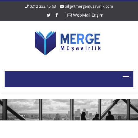
0212 222 45 63
bilgi@mergemusavirlik.com
|
WebMail Erişim