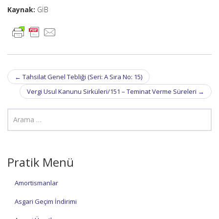
Kaynak:
GİB
Post
←
Tahsilat Genel Tebliği (Seri: A Sıra No: 15)
navigation
Vergi Usul Kanunu Sirküleri/151 – Teminat Verme Süreleri
→
Pratik Menü
Amortismanlar
Asgari Geçim İndirimi