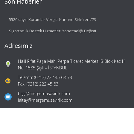
Son Haberler
5520 sayılı Kurumlar Vergisi Kanunu Sirküleri /73
Sigortacılık Destek Hizmetleri Yönetmeliği Değişti
Adresimiz
Halil Rıfat Paşa Mah. Perpa Ticaret Merkezi B Blok Kat:11
No: 1585 Şişli – İSTANBUL
Telefon: (0212) 222 45 63-73
Fax: (0212) 222 45 83
bilgi@mergemusavirlik.com
ialtay@mergemusavirlik.com
Hızlı Menü
Ana Sayfa