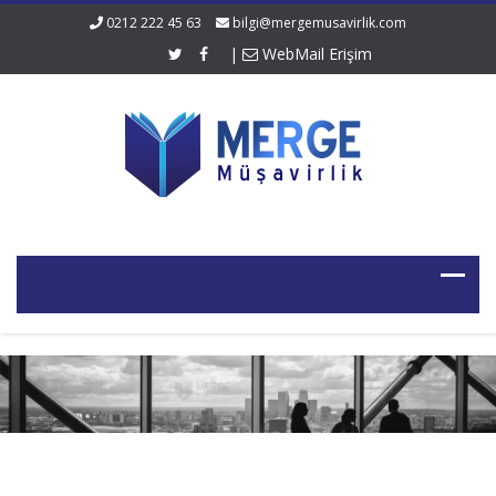
0212 222 45 63
bilgi@mergemusavirlik.com
|
WebMail Erişim