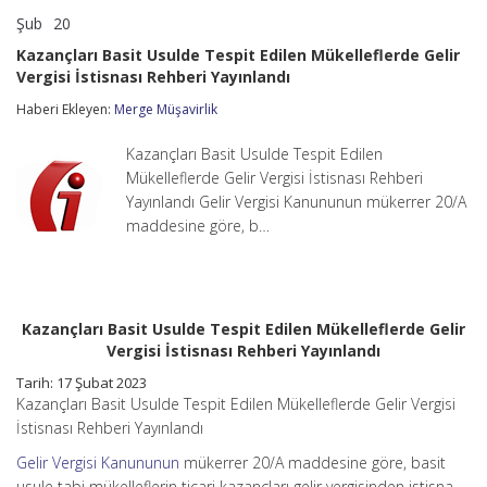
Şub
20
Kazançları
yorumlar kapalı
Basit
Kazançları Basit Usulde Tespit Edilen Mükelleflerde Gelir
Usulde
Vergisi İstisnası Rehberi Yayınlandı
Tespit
Edilen
Haberi Ekleyen:
Merge Müşavirlik
Mükelleflerde
Gelir
Vergisi
Kazançları Basit Usulde Tespit Edilen
İstisnası
Mükelleflerde Gelir Vergisi İstisnası Rehberi
Rehberi
Yayınlandı Gelir Vergisi Kanununun mükerrer 20/A
Yayınlandı
maddesine göre, b…
için
Kazançları Basit Usulde Tespit Edilen Mükelleflerde Gelir
Vergisi İstisnası Rehberi Yayınlandı
Tarih: 17 Şubat 2023
Kazançları Basit Usulde Tespit Edilen Mükelleflerde Gelir Vergisi
İstisnası Rehberi Yayınlandı
Gelir Vergisi Kanununun
mükerrer 20/A maddesine göre, basit
usule tabi mükelleflerin ticari kazançları gelir vergisinden istisna