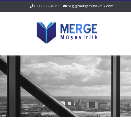
0212 222 45 63
bilgi@mergemusavirlik.com