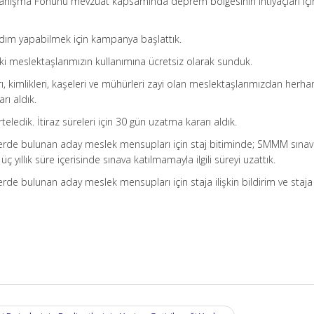
nışma Fonunu mevzuat kapsamında deprem bölgesinin ihtiyaçları içi
ım yapabilmek için kampanya başlattık.
 meslektaşlarımızın kullanımına ücretsiz olarak sunduk.
 kimlikleri, kaşeleri ve mühürleri zayi olan meslektaşlarımızdan herhan
rı aldık.
ledik. İtiraz süreleri için 30 gün uzatma kararı aldık.
erde bulunan aday meslek mensupları için staj bitiminde; SMMM sınav
ç yıllık süre içerisinde sınava katılmamayla ilgili süreyi uzattık.
rde bulunan aday meslek mensupları için staja ilişkin bildirim ve staja