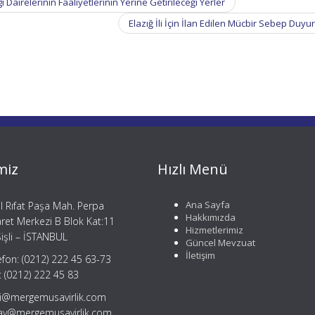
airelerinin Faaliyetlerinin Yerine Getirileceği Yerler
Elazığ İli İçin İlan Edilen Mücbir Sebep Duy
miz
Hızlı Menü
Ana Sayfa
il Rıfat Paşa Mah. Perpa
Hakkımızda
aret Merkezi B Blok Kat:11
Hizmetlerimiz
işli – İSTANBUL
Güncel Mevzuat
İletişim
efon: (0212) 222 45 63-73
: (0212) 222 45 83
gi@mergemusavirlik.com
tay@mergemusavirlik.com