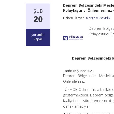
Deprem Bölgesindeki Meslek
ŞUB
Kolaylaştırıcı Önlemlerimi
20
Haberi Ekleyen:
Merge Müşavirlik
Deprem Bölgesi
Kolaylaştırıcı
Deprem
yorumlar
Bölgesindeki
kapalı
Meslektaşlarımızın
ve
Aday
Meslek
Deprem Bölgesindeki M
Mensuplarımızın
Çalışmalarını
Kolaylaştırıcı
Tarih: 16 Şubat 2023
Önlemlerimiz
Deprem Bölgesindeki Meslektaşl
–
Önlemlerimiz
TÜRMOB
için
TÜRMOB Odalarımızla birlikte de
göstermektedir. Deprem bölges
faaliyetlerini sürdüremez nokt
olmak amacıyla;