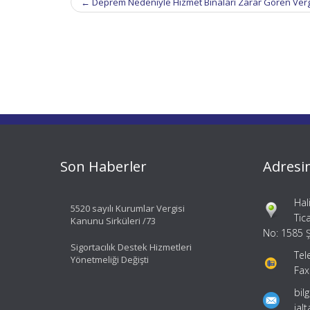
←
Deprem Nedeniyle Hizmet Binaları Zarar Gören Vergi D
navigation
Son Haberler
Adresi
Hal
5520 sayılı Kurumlar Vergisi
Tic
Kanunu Sirküleri /73
No: 1585 Ş
Sigortacılık Destek Hizmetleri
Tel
Yönetmeliği Değişti
Fax
bil
ial