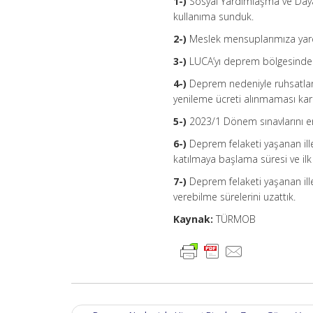
1-)
Sosyal Yardımlaşma ve Daya
kullanıma sunduk.
2-)
Meslek mensuplarımıza yard
3-)
LUCA’yı deprem bölgesindeki
4-)
Deprem nedeniyle ruhsatları,
yenileme ücreti alınmaması kara
5-)
2023/1 Dönem sınavlarını erte
6-)
Deprem felaketi yaşanan ill
katılmaya başlama süresi ve ilk ü
7-)
Deprem felaketi yaşanan ille
verebilme sürelerini uzattık.
Kaynak:
TÜRMOB
Post