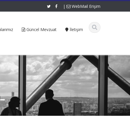
|
WebMail Erişim
larımız
Güncel Mevzuat
İletişim