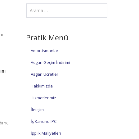
nı
Pratik Menü
Amortismanlar
Asgari Geçim İndirimi
ını
Asgari Ücretler
Hakkımızda
Hizmetlerimiz
İletişim
İş Kanunu IPC
dımcı
İşçilik Maliyetleri