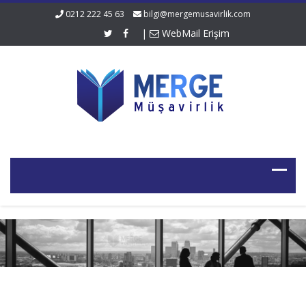
0212 222 45 63
bilgi@mergemusavirlik.com
|
WebMail Erişim