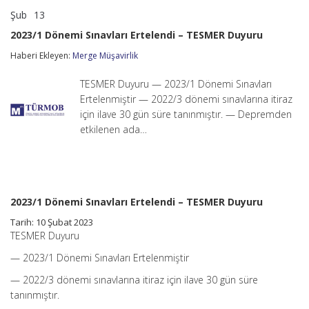
Şub
13
2023/1
yorumlar kapalı
Dönemi
2023/1 Dönemi Sınavları Ertelendi – TESMER Duyuru
Sınavları
Ertelendi
Haberi Ekleyen:
Merge Müşavirlik
–
TESMER
TESMER Duyuru — 2023/1 Dönemi Sınavları
Duyuru
için
Ertelenmiştir — 2022/3 dönemi sınavlarına itiraz
için ilave 30 gün süre tanınmıştır. — Depremden
etkilenen ada…
2023/1 Dönemi Sınavları Ertelendi – TESMER Duyuru
Tarih: 10 Şubat 2023
TESMER Duyuru
— 2023/1 Dönemi Sınavları Ertelenmiştir
— 2022/3 dönemi sınavlarına itiraz için ilave 30 gün süre
tanınmıştır.