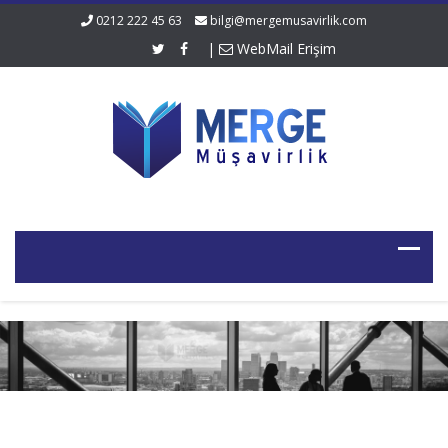
0212 222 45 63
bilgi@mergemusavirlik.com
|
WebMail Erişim