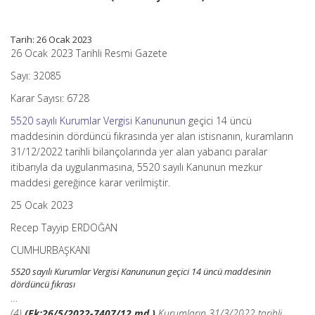
Karar
(Karar
Sayısı:
Tarih: 26 Ocak 2023
6728)
26 Ocak 2023 Tarihli Resmi Gazete
için
Sayı: 32085
Karar Sayısı: 6728
5520 sayılı Kurumlar Vergisi Kanununun
geçici 14 üncü
maddesinin dördüncü fıkrasında yer alan istisnanın, kuramların
31/12/2022 tarihli bilançolarında yer alan yabancı paralar
itibarıyla da uygulanmasına, 5520 sayılı Kanunun mezkur
maddesi gereğince karar verilmiştir.
25 Ocak 2023
Recep Tayyip ERDOĞAN
CUMHURBAŞKANI
5520 sayılı Kurumlar Vergisi Kanununun geçici 14 üncü maddesinin
dördüncü fıkrası
…
(4)
(Ek:26/5/2022-7407/12 md.)
Kurumların 31/3/2022 tarihli