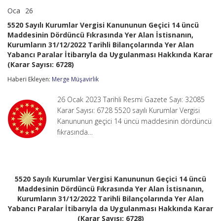
Oca
26
5520
yorumlar kapalı
Sayılı
5520 Sayılı Kurumlar Vergisi Kanununun Geçici 14 üncü
Kurumlar
Maddesinin Dördüncü Fıkrasında Yer Alan İstisnanın,
Vergisi
Kurumların 31/12/2022 Tarihli Bilançolarında Yer Alan
Kanununun
Geçici
Yabancı Paralar İtibarıyla da Uygulanması Hakkında Karar
14
(Karar Sayısı: 6728)
üncü
Maddesinin
Haberi Ekleyen:
Merge Müşavirlik
Dördüncü
Fıkrasında
26 Ocak 2023 Tarihli Resmi Gazete Sayı: 32085
Yer
Karar Sayısı: 6728 5520 sayılı Kurumlar Vergisi
Alan
İstisnanın,
Kanununun geçici 14 üncü maddesinin dördüncü
Kurumların
fıkrasında…
31/12/2022
Tarihli
Bilançolarında
Yer
Alan
5520 Sayılı Kurumlar Vergisi Kanununun Geçici 14 üncü
Yabancı
Paralar
Maddesinin Dördüncü Fıkrasında Yer Alan İstisnanın,
İtibarıyla
Kurumların 31/12/2022 Tarihli Bilançolarında Yer Alan
da
Yabancı Paralar İtibarıyla da Uygulanması Hakkında Karar
Uygulanması
(Karar Sayısı: 6728)
Hakkında