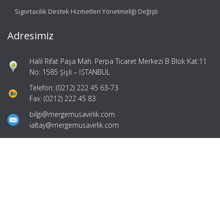
Sigortacılık Destek Hizmetleri Yönetmeliği Değişti
Adresimiz
Halil Rıfat Paşa Mah. Perpa Ticaret Merkezi B Blok Kat:11
No: 1585 Şişli – İSTANBUL
Telefon: (0212) 222 45 63-73
Fax: (0212) 222 45 83
bilgi@mergemusavirlik.com
ialtay@mergemusavirlik.com
Hızlı Menü
Ana Sayfa
Hakkımızda
Hizmetlerimiz
Güncel Mevzuat
İletişim