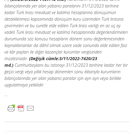
bilançolarında yer alan yabancı paralarını 31/12/2023 tarihine
kadar Türk lirası mevduat ve katılma hesaplarına dönüşümün
desteklenmesi kapsamında dönüşüm kuru üzerinden Türk lirasına
çevirmeleri ve bu suretle elde edilen Türk lirası varlığı en az üç ay
vadeli Türk lirası mevduat ve katılma hesaplarında değerlendirmeleri
durumunda söz konusu hesapların dönem sonu değerlemesinden
kaynaklananlar da dâhil olmak üzere vade sonunda elde edilen faiz
ve kâr payları ile diğer kazançlar kurumlar vergisinden
müstesnadır.
(Değişik cümle:3/11/2022-7420/23
md.)
Cumhurbaşkanı bu istisnayı 31/12/2023 tarihine kadar her bir
geçici vergi veya yıllık hesap dönemleri sonu itibarıyla kurumların
bilançolarında yer alan yabancı paralar için ayrı ayrı veya birlikte
uygulatmaya yetkilidir.
…
Post