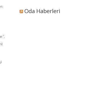
en:
Oda Haberleri
r.”,
il
şi