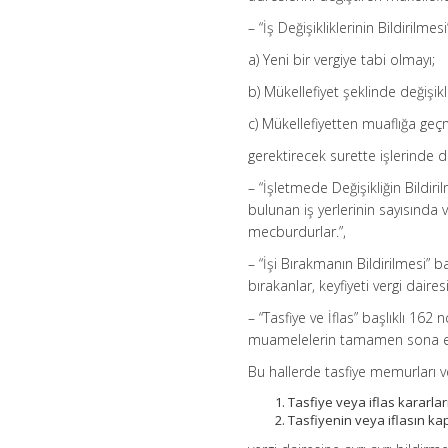
– “İş Değişikliklerinin Bildirilm
a) Yeni bir vergiye tabi olmayı;
b) Mükellefiyet şeklinde değişikli
c) Mükellefiyetten muaflığa geç
gerektirecek surette işlerinde de
– “İşletmede Değişikliğin Bildi
bulunan iş yerlerinin sayısında 
mecburdurlar.”,
– “İşi Bırakmanın Bildirilmesi”
bırakanlar, keyfiyeti vergi dair
– “Tasfiye ve İflas” başlıklı 162 n
muamelelerin tamamen sona e
Bu hallerde tasfiye memurları ve
Tasfiye veya iflas kararları
Tasfiyenin veya iflasın ka