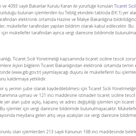
li ve 4093 sayılı Bakanlar Kurulu Kararı ile yürürlüğe konulan
Ticaret Sicil
runluluğu bulunan işlemlerden bu Tebliğ ekindeki tabloda (EK:1) yer ala
ğı tarafından elektronik ortamda Hazine ve Maliye Bakanlığına bildirildiği
ler, mükellefler tarafından yapılan bildirim olarak kabul edilecektir. Bu
çin mükellefler tarafından ayrıca vergi dairesine bildirimde bulunulm
kanlığı, Ticaret Sicili Yönetmeliği kapsamında ticaret siciline tescili zoru
mlere ilişkin bilgilerin Ticaret Bakanlığından elektronik ortamda temin
nde (www.gib.gov.tr) yayımlayacağı duyuru ile mükelleflerin bu işlemlere
u kaldırmaya yetkilidir.
a bir iş yerinin şube olarak kaydedilebilmesi için Ticaret Sicili Yönetmeliğ
anımına uyması ve 121 inci maddesine istinaden ticaret siciline tescil
 yer alan şube açılış, kapanış ve adres değişikliği işlemleri için ticaret s
. Bu işlemler için vergi dairesine bildirimde bulunulmayacaktır. Mükellefl
sayısında meydana gelen artış veya azalışları ise vergi dairesine bildirm
i zorunlu olan işlemlerden 213 sayılı Kanunun 168 inci maddesinde belir