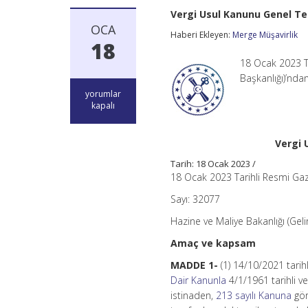
Vergi Usul Kanunu Genel Tebl
OCA
Haberi Ekleyen:
Merge Müşavirlik
18
18 Ocak 2023 Ta
Başkanlığı)’nd
Vergi
yorumlar
Usul
kapalı
Kanunu
Genel
Tebliği
Vergi 
(Sıra
No:
Tarih: 18 Ocak 2023 /
546)
18 Ocak 2023 Tarihli Resmi Ga
–
VUK
Sayı: 32077
546
Hazine ve Maliye Bakanlığı (Geli
için
Amaç ve kapsam
MADDE 1-
(1) 14/10/2021 tarih
Dair Kanunla
4/1/1961 tarihli v
istinaden,
213 sayılı Kanuna
gör