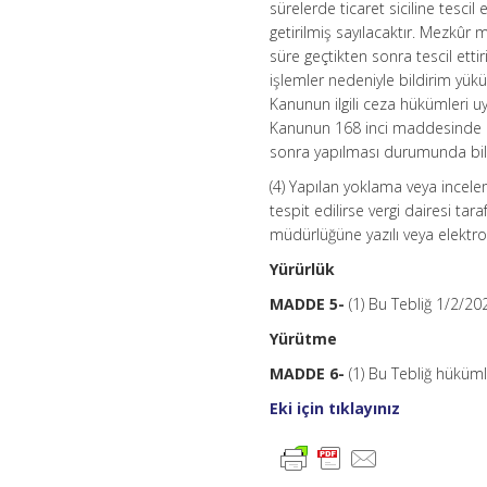
sürelerde ticaret siciline tescil
getirilmiş sayılacaktır. Mezkûr 
süre geçtikten sonra tescil etti
işlemler nedeniyle bildirim yü
Kanunun ilgili ceza hükümleri u
Kanunun 168 inci maddesinde be
sonra yapılması durumunda bild
(4) Yapılan yoklama veya inceleme
tespit edilirse vergi dairesi tara
müdürlüğüne yazılı veya elektron
Yürürlük
MADDE 5-
(1) Bu Tebliğ 1/2/20
Yürütme
MADDE 6-
(1) Bu Tebliğ hüküml
Eki için tıklayınız