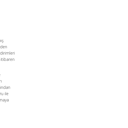
s
e
mış
nden
dirimleri
 itibaren
e
ı
fından
u ile
lamaya