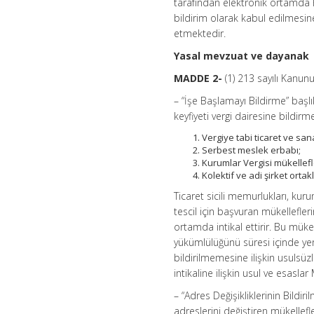
tarafından elektronik ortamda H
bildirim olarak kabul edilmesine
etmektedir.
Yasal mevzuat ve dayanak
MADDE 2-
(1) 213 sayılı Kanun
– “İşe Başlamayı Bildirme” başl
keyfiyeti vergi dairesine bildir
Vergiye tabi ticaret ve san
Serbest meslek erbabı;
Kurumlar Vergisi mükellefl
Kolektif ve adi şirket orta
Ticaret sicili memurlukları, ku
tescil için başvuran mükelleflerin
ortamda intikal ettirir. Bu mükel
yükümlülüğünü süresi içinde ye
bildirilmemesine ilişkin usulsü
intikaline ilişkin usul ve esasla
– “Adres Değişikliklerinin Bildir
adreslerini değiştiren mükellefl