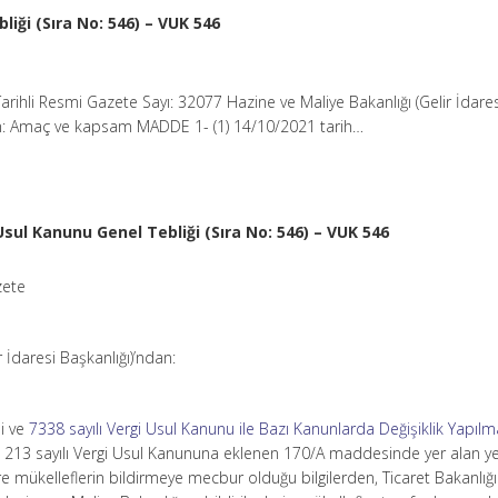
iği (Sıra No: 546) – VUK 546
rihli Resmi Gazete Sayı: 32077 Hazine ve Maliye Bakanlığı (Gelir İdares
an: Amaç ve kapsam MADDE 1- (1) 14/10/2021 tarih…
Usul Kanunu Genel Tebliği (Sıra No: 546) – VUK 546
zete
r İdaresi Başkanlığı)’ndan:
li ve
7338 sayılı Vergi Usul Kanunu ile Bazı Kanunlarda Değişiklik Yapıl
e 213 sayılı Vergi Usul Kanununa eklenen 170/A maddesinde yer alan ye
e mükelleflerin bildirmeye mecbur olduğu bilgilerden, Ticaret Bakanlığı