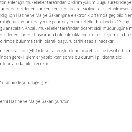
 ettirilenler için mükellefler tarafından bildirim yükümlülüğü süresinde ye
maddede belirlenen süreler içerisinde ticaret siciline tescil ettirilmeyen
rildiği için Hazine ve Maliye Bakanlığına elektronik ortamda geç bildirile
kümlüğünü zamanında yerine getirmeyen mükellefler hakkında 213 sayılı
ygulanacaktır. Ancak, mükellefler tarafından ticaret sicili müdürlüğüne
lirlenen sürede başvuruda bulunulmakla birlikte tescil işleminin bu
irimde bulunma tarihi olarak başvuru tarihi esas alınacaktır.
ler sırasında (EK:1)’de yer alan işlemlerin ticaret siciline tescil ettirilm
fından gerekli işlemler yapıldıktan sonra bu durum ilgili ticaret sicili
ik ortamda bildirilecektir.
23 tarihinde yürürlüğe girer.
erini Hazine ve Maliye Bakanı yürütür.