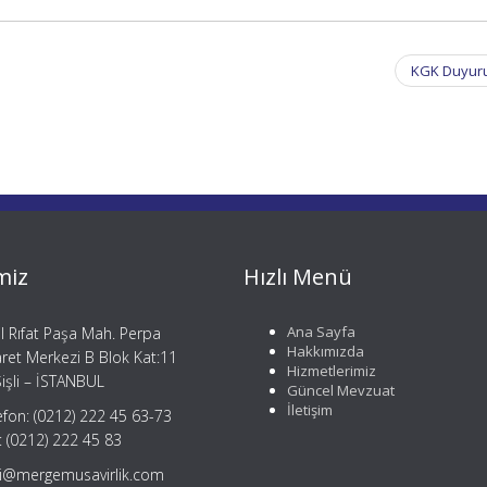
KGK Duyuru
miz
Hızlı Menü
Ana Sayfa
il Rıfat Paşa Mah. Perpa
Hakkımızda
aret Merkezi B Blok Kat:11
Hizmetlerimiz
işli – İSTANBUL
Güncel Mevzuat
İletişim
efon: (0212) 222 45 63-73
: (0212) 222 45 83
gi@mergemusavirlik.com