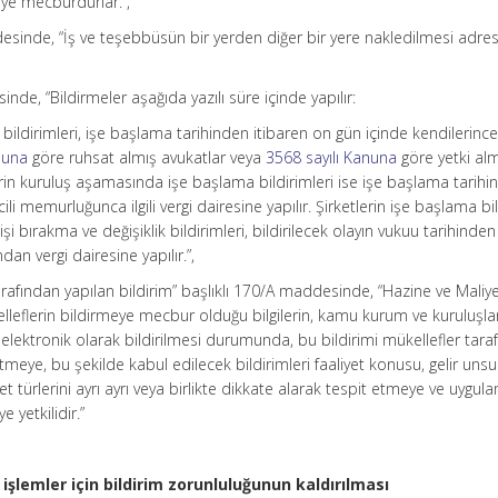
meye mecburdurlar.”,
desinde, “İş ve teşebbüsün bir yerden diğer bir yere nakledilmesi adre
inde, “Bildirmeler aşağıda yazılı süre içinde yapılır:
bildirimleri, işe başlama tarihinden itibaren on gün içinde kendilerinc
nuna
göre ruhsat almış avukatlar veya
3568 sayılı Kanuna
göre yetki al
rin kuruluş aşamasında işe başlama bildirimleri ise işe başlama tarihi
cili memurluğunca ilgili vergi dairesine yapılır. Şirketlerin işe başlama bil
işi bırakma ve değişiklik bildirimleri, bildirilecek olayın vukuu tarihinden
dan vergi dairesine yapılır.”,
rafından yapılan bildirim” başlıklı 170/A maddesinde, “Hazine ve Maliy
leflerin bildirmeye mecbur olduğu bilgilerin, kamu kurum ve kuruluşlar
 elektronik olarak bildirilmesi durumunda, bu bildirimi mükellefler tara
tmeye, bu şekilde kabul edilecek bildirimleri faaliyet konusu, gelir unsur
irket türlerini ayrı ayrı veya birlikte dikkate alarak tespit etmeye ve uygu
e yetkilidir.”
n işlemler için bildirim zorunluluğunun kaldırılması