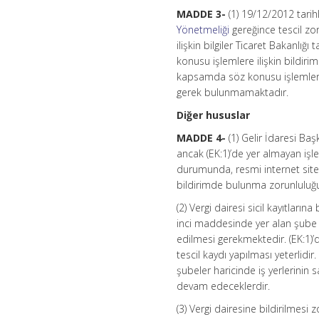
MADDE 3-
(1) 19/12/2012 tarih
Yönetmeliği
gereğince tescil zo
ilişkin bilgiler Ticaret Bakanlı
konusu işlemlere ilişkin bildirim
kapsamda söz konusu işlemler i
gerek bulunmamaktadır.
Diğer hususlar
MADDE 4-
(1) Gelir İdaresi Baş
ancak (EK:1)’de yer almayan işle
durumunda, resmi internet sitesi
bildirimde bulunma zorunluluğun
(2) Vergi dairesi sicil kayıtların
inci maddesinde yer alan şube t
edilmesi gerekmektedir. (EK:1)’de
tescil kaydı yapılması yeterlidir
şubeler haricinde iş yerlerinin 
devam edeceklerdir.
(3) Vergi dairesine bildirilmes