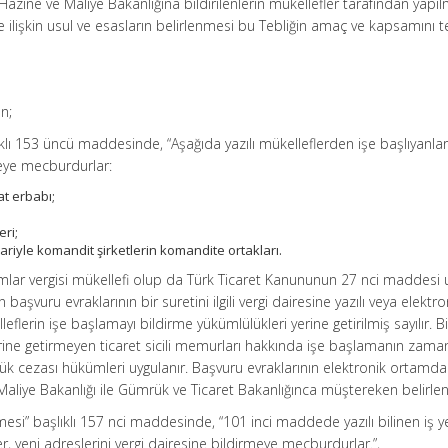
azine ve Maliye Bakanlığına bildirilenlerin mükellefler tarafından yapıl
 ilişkin usul ve esasların belirlenmesi bu Tebliğin amaç ve kapsamını te
un;
ıklı 153 üncü maddesinde, “Aşağıda yazılı mükelleflerden işe başlıyanla
meye mecburdurlar:
at erbabı;
eri;
klariyle komandit şirketlerin komandite ortakları.
rumlar vergisi mükellefi olup da Türk Ticaret Kanununun 27 nci maddesi 
 başvuru evraklarının bir suretini ilgili vergi dairesine yazılı veya elektro
leflerin işe başlamayı bildirme yükümlülükleri yerine getirilmiş sayılır. B
rine getirmeyen ticaret sicili memurları hakkında işe başlamanın zama
zlük cezası hükümleri uygulanır. Başvuru evraklarının elektronik ortamda
r Maliye Bakanlığı ile Gümrük ve Ticaret Bakanlığınca müştereken belirleni
ilmesi” başlıklı 157 nci maddesinde, “101 inci maddede yazılı bilinen iş y
er, yeni adreslerini vergi dairesine bildirmeye mecburdurlar.”,