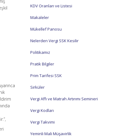
mış
KDV Oranları ve Listesi
şkil
Makaleler
Mükellef Panosu
Nelerden Vergi SSK Kesilir
r
Politikamız
Pratik Bilgiler
Prim Tarifesi SSK
uyarınca
Sirküler
nik
ildirim
Vergi Affı ve Matrah Artırımı Semineri
nında
Vergi Kodları
r.”,
Vergi Takvimi
eri
Yeminli Mali Müşavirlik