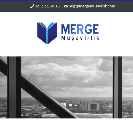
0212 222 45 63
bilgi@mergemusavirlik.com