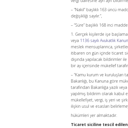
vergi dairesine ayrı ayrı bildir
– “Nakil” başlıklı 163 üncü mad
değişikliği sayılır.”,
– “Süre” başlıklı 168 inci maddes
1. Gerçek kişilerde işe başlama 
veya
1136 sayılı Avukatlık Kanu
meslek mensuplarınca, şirketle
itibaren on gün içinde ticaret si
dışında yapılacak bildirimler ile 
bir ay içerisinde mükellef tarafın
– “Kamu kurum ve kuruluşları ta
Bakanlığı, bu Kanuna göre mükel
tarafından Bakanlığa yazılı veya
yapılmış bildirim olarak kabul e
mükellefiyet, vergi, iş yeri ve ş
ilişkin usul ve esasları belirlemey
hükümleri yer almaktadır.
Ticaret siciline tescil edile