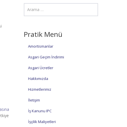
i
Pratik Menü
Amortismanlar
Asgari Geçim İndirimi
Asgari Ücretler
Hakkımızda
Hizmetlerimiz
İletişim
masına
İş Kanunu IPC
tkiye
İşçilik Maliyetleri