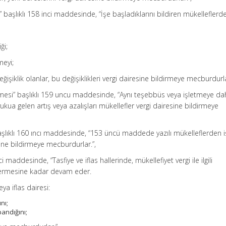
esi” başlıklı 158 inci maddesinde, “İşe başladıklarını bildiren mükelleflerd
ği;
meyi;
ğişiklik olanlar, bu değişiklikleri vergi dairesine bildirmeye mecburdurla
rilmesi” başlıklı 159 uncu maddesinde, “Aynı teşebbüs veya işletmeye dah
vukua gelen artış veya azalışları mükellefler vergi dairesine bildirmeye
 başlıklı 160 ıncı maddesinde, “153 üncü maddede yazılı mükelleflerden i
esine bildirmeye mecburdurlar.”,
ci maddesinde, “Tasfiye ve iflas hallerinde, mükellefiyet vergi ile ilgili
rmesine kadar devam eder.
ya iflas dairesi:
nı;
pandığını;