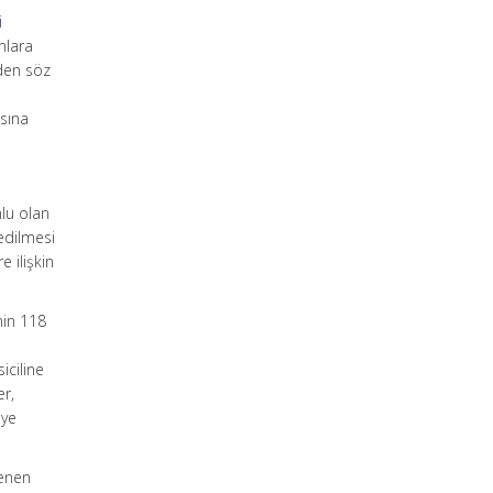
i
nlara
nden söz
asına
nlu olan
 edilmesi
 ilişkin
inin 118
iciline
er,
eye
lenen