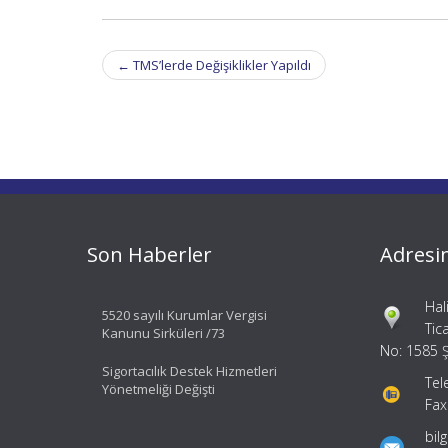
Post
←
TMS’lerde Değişiklikler Yapıldı
navigation
Son Haberler
Adresi
Hal
5520 sayılı Kurumlar Vergisi
Tic
Kanunu Sirküleri /73
No: 1585 Ş
Sigortacılık Destek Hizmetleri
Tel
Yönetmeliği Değişti
Fax
bil