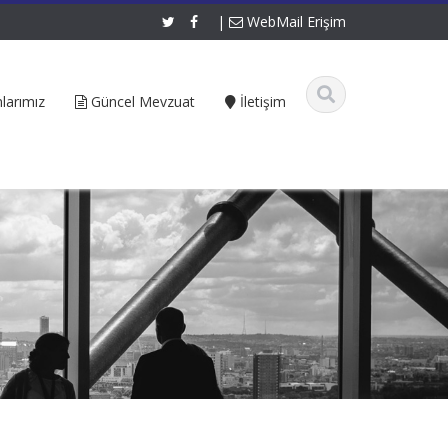
|
WebMail Erişim
larımız
Güncel Mevzuat
İletişim