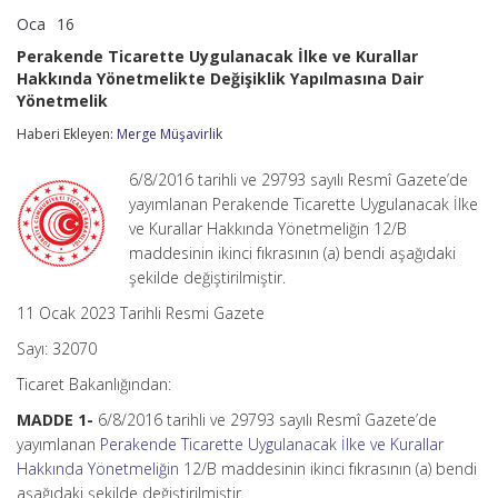
Oca
16
Perakende
yorumlar kapalı
Ticarette
Perakende Ticarette Uygulanacak İlke ve Kurallar
Uygulanacak
Hakkında Yönetmelikte Değişiklik Yapılmasına Dair
İlke
Yönetmelik
ve
Kurallar
Haberi Ekleyen:
Merge Müşavirlik
Hakkında
Yönetmelikte
Değişiklik
6/8/2016 tarihli ve 29793 sayılı Resmî Gazete’de
Yapılmasına
yayımlanan Perakende Ticarette Uygulanacak İlke
Dair
ve Kurallar Hakkında Yönetmeliğin 12/B
Yönetmelik
için
maddesinin ikinci fıkrasının (a) bendi aşağıdaki
şekilde değiştirilmiştir.
11 Ocak 2023 Tarihli Resmi Gazete
Sayı: 32070
Ticaret Bakanlığından:
MADDE 1-
6/8/2016 tarihli ve 29793 sayılı Resmî Gazete’de
yayımlanan
Perakende Ticarette Uygulanacak İlke ve Kurallar
Hakkında Yönetmeliğin
12/B maddesinin ikinci fıkrasının (a) bendi
aşağıdaki şekilde değiştirilmiştir.