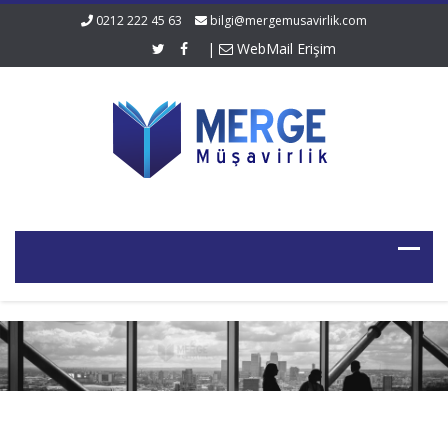
0212 222 45 63
bilgi@mergemusavirlik.com
|
WebMail Erişim