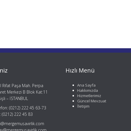
miz
Hızlı Menü
Ana Sayfa
il Rıfat Paşa Mah. Perpa
Hakkımızda
aret Merkezi B Blok Kat:11
Hizmetlerimiz
işli – İSTANBUL
Güncel Mevzuat
İletişim
efon: (0212) 222 45 63-73
: (0212) 222 45 83
gi@mergemusavirlik.com
tay@mergemusavirlik.com