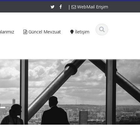
|
WebMail Erişim
larımız
Güncel Mevzuat
İletişim