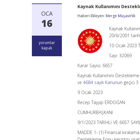
Kaynak Kullanımını Destekle
OCA
Haberi Ekleyen:
Merge Müşavirlik
16
Kaynak Kullanım
20/6/2001 tarih
Kaynak
yorumlar
10 Ocak 2023 T
Kullanımını
kapalı
Destekleme
Sayı: 32069
Fonu
Kesintisi
Karar Sayısı: 6657
Hakkında
Karar
Kaynak Kullanımını Destekleme F
(Karar
ve
4684 sayılı Kanunun
geçici 3
Sayısı:
6657)
9 Ocak 2023
için
Recep Tayyip ERDOĞAN
CUMHURBAŞKANI
9/1/2023 TARİHLİ VE 6657 SAY
MADDE 1- (1) Finansal kiralama ş
Destekleme Fonu kesintisi oranı