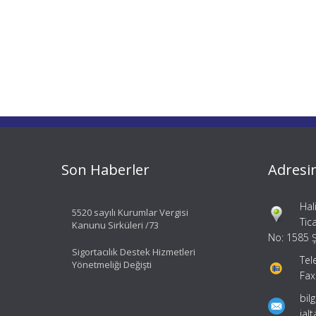
Son Haberler
Adresi
Hal
5520 sayılı Kurumlar Vergisi
Tic
Kanunu Sirküleri /73
No: 1585 Ş
Sigortacılık Destek Hizmetleri
Tel
Yönetmeliği Değişti
Fax
bil
ial