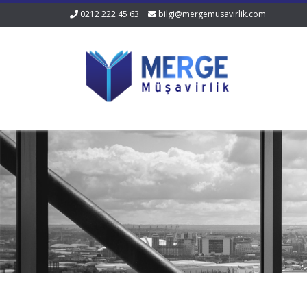
0212 222 45 63
bilgi@mergemusavirlik.com