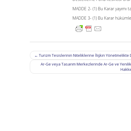
MADDE 2- (1) Bu Karar yayımı tar
MADDE 3- (1) Bu Karar hükümler
Post
←
Turizm Tesislerinin Niteliklerine İlişkin Yönetmelikte
navigation
Ar-Ge veya Tasarım Merkezlerinde Ar-Ge ve Yenili
Hakkı