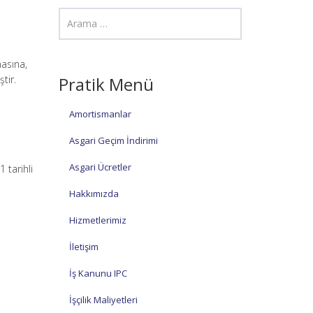
masına,
tir.
Pratik Menü
Amortismanlar
Asgari Geçim İndirimi
Asgari Ücretler
 tarihli
Hakkımızda
Hizmetlerimiz
İletişim
İş Kanunu IPC
İşçilik Maliyetleri