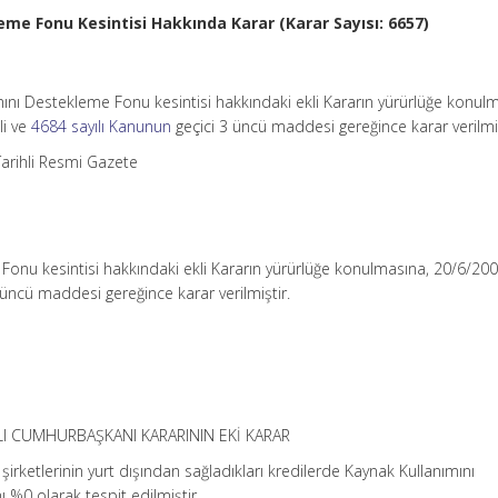
me Fonu Kesintisi Hakkında Karar (Karar Sayısı: 6657)
ını Destekleme Fonu kesintisi hakkındaki ekli Kararın yürürlüğe konul
li ve
4684 sayılı Kanunun
geçici 3 üncü maddesi gereğince karar verilmiş
arihli Resmi Gazete
onu kesintisi hakkındaki ekli Kararın yürürlüğe konulmasına, 20/6/2001
 üncü maddesi gereğince karar verilmiştir.
ILI CUMHURBAŞKANI KARARININ EKİ KARAR
irketlerinin yurt dışından sağladıkları kredilerde Kaynak Kullanımını
 %0 olarak tespit edilmiştir.