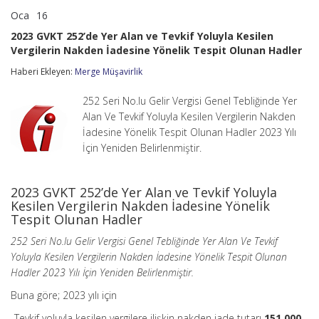
Oca
16
2023
yorumlar kapalı
GVKT
2023 GVKT 252’de Yer Alan ve Tevkif Yoluyla Kesilen
252’de
Vergilerin Nakden İadesine Yönelik Tespit Olunan Hadler
Yer
Alan
Haberi Ekleyen:
Merge Müşavirlik
ve
Tevkif
Yoluyla
252 Seri No.lu Gelir Vergisi Genel Tebliğinde Yer
Kesilen
Alan Ve Tevkif Yoluyla Kesilen Vergilerin Nakden
Vergilerin
İadesine Yönelik Tespit Olunan Hadler 2023 Yılı
Nakden
İçin Yeniden Belirlenmiştir.
İadesine
Yönelik
Tespit
Olunan
2023 GVKT 252’de Yer Alan ve Tevkif Yoluyla
Hadler
Kesilen Vergilerin Nakden İadesine Yönelik
için
Tespit Olunan Hadler
252 Seri No.lu Gelir Vergisi Genel Tebliğinde Yer Alan Ve Tevkif
Yoluyla Kesilen Vergilerin Nakden İadesine Yönelik Tespit Olunan
Hadler 2023 Yılı İçin Yeniden Belirlenmiştir.
Buna göre; 2023 yılı için
-Tevkif yoluyla kesilen vergilere ilişkin nakden iade tutarı
151.000