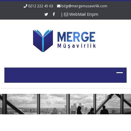
0212 222 45 63
bilgi@mergemusavirlik.com
|
WebMail Erişim