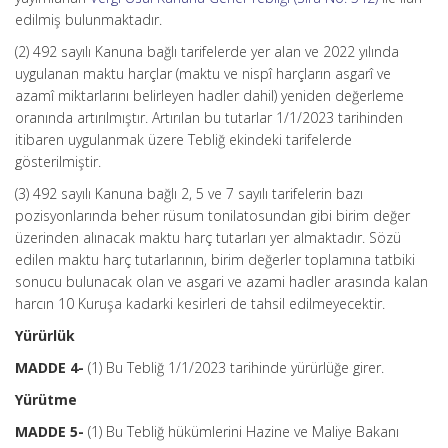
edilmiş bulunmaktadır.
(2) 492 sayılı Kanuna bağlı tarifelerde yer alan ve 2022 yılında
uygulanan maktu harçlar (maktu ve nispî harçların asgarî ve
azamî miktarlarını belirleyen hadler dahil) yeniden değerleme
oranında artırılmıştır. Artırılan bu tutarlar 1/1/2023 tarihinden
itibaren uygulanmak üzere Tebliğ ekindeki tarifelerde
gösterilmiştir.
(3) 492 sayılı Kanuna bağlı 2, 5 ve 7 sayılı tarifelerin bazı
pozisyonlarında beher rüsum tonilatosundan gibi birim değer
üzerinden alınacak maktu harç tutarları yer almaktadır. Sözü
edilen maktu harç tutarlarının, birim değerler toplamına tatbiki
sonucu bulunacak olan ve asgari ve azami hadler arasında kalan
harcın 10 Kuruşa kadarki kesirleri de tahsil edilmeyecektir.
Yürürlük
MADDE 4-
(1) Bu Tebliğ 1/1/2023 tarihinde yürürlüğe girer.
Yürütme
MADDE 5-
(1) Bu Tebliğ hükümlerini Hazine ve Maliye Bakanı