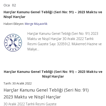
Oca
02
Harçlar
yorumlar kapalı
Kanunu
Harçlar Kanunu Genel Tebliği (Seri No: 91) – 2023 Maktu ve
Genel
Nispî Harçlar
Tebliği
(Seri
Haberi Ekleyen:
Merge Müşavirlik
No:
91)
–
Harçlar Kanunu Genel Tebliği (Seri No: 91) 2023
2023
Maktu ve Nispî Harçlar 30 Aralık 2022 Tarihli
Maktu
Resmi Gazete Sayı: 32059 (2. Mükerrer) Hazine ve
ve
Maliye…
Nispî
Harçlar
için
Harçlar Kanunu Genel Tebliği (Seri No: 91) – 2023 Maktu ve
Nispî Harçlar
Tarih: 30 Aralık 2022
Harçlar Kanunu Genel Tebliği (Seri No: 91)
2023 Maktu ve Nispî Harçlar
30 Aralık 2022 Tarihli Resmi Gazete