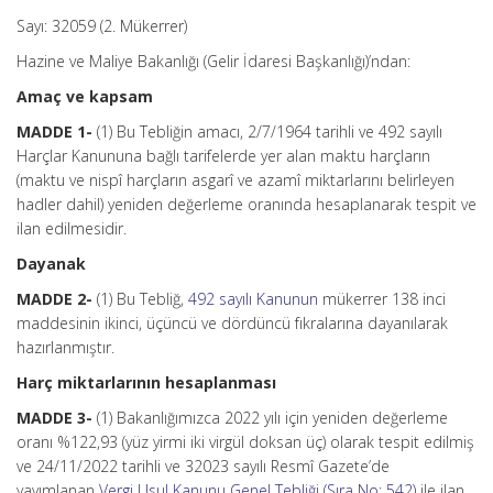
Sayı: 32059 (2. Mükerrer)
Hazine ve Maliye Bakanlığı (Gelir İdaresi Başkanlığı)’ndan:
Amaç ve kapsam
MADDE 1-
(1) Bu Tebliğin amacı, 2/7/1964 tarihli ve 492 sayılı
Harçlar Kanununa bağlı tarifelerde yer alan maktu harçların
(maktu ve nispî harçların asgarî ve azamî miktarlarını belirleyen
hadler dahil) yeniden değerleme oranında hesaplanarak tespit ve
ilan edilmesidir.
Dayanak
MADDE 2-
(1) Bu Tebliğ,
492 sayılı Kanunun
mükerrer 138 inci
maddesinin ikinci, üçüncü ve dördüncü fıkralarına dayanılarak
hazırlanmıştır.
Harç miktarlarının hesaplanması
MADDE 3-
(1) Bakanlığımızca 2022 yılı için yeniden değerleme
oranı %122,93 (yüz yirmi iki virgül doksan üç) olarak tespit edilmiş
ve 24/11/2022 tarihli ve 32023 sayılı Resmî Gazete’de
yayımlanan
Vergi Usul Kanunu Genel Tebliği (Sıra No: 542)
ile ilan