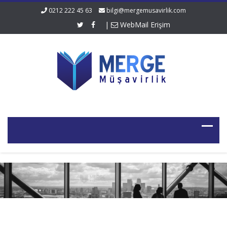
0212 222 45 63
bilgi@mergemusavirlik.com
|
WebMail Erişim