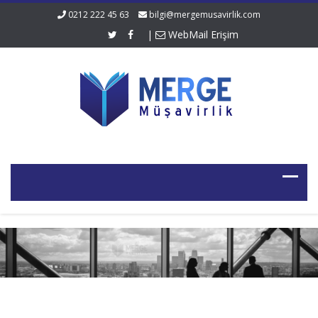
0212 222 45 63
bilgi@mergemusavirlik.com
|
WebMail Erişim