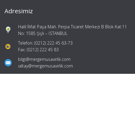
Adresimiz
Halil Rıfat Paşa Mah. Perpa Ticaret Merkezi B Blok Kat:11
No: 1585 Şişli – İSTANBUL
Telefon: (0212) 222 45 63-73
Fax: (0212) 222 45 83
bilgi@mergemusavirlik.com
ialtay@mergemusavirlik.com
Hızlı Menü
Ana Sayfa
Hakkımızda
Hizmetlerimiz
Güncel Mevzuat
İletişim