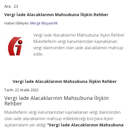
Ara
23
Vergi
yorumlar kapalı
İade
Vergi İade Alacaklarının Mahsubuna İlişkin Rehber
Alacaklarının
Mahsubuna
Haberi Ekleyen:
Merge Müşavirlik
İlişkin
Rehber
Vergi İade Alacaklarının Mahsubuna İlişkin Rehber
için
Mükelleflerin vergi kanunlarından kaynaklanan
vergi dairesinden olan iade alacaklarının mahsup
edile..
Vergi İade Alacaklarının Mahsubuna İlişkin Rehber
Tarih: 22 Aralık 2022
Vergi İade Alacaklarının Mahsubuna İlişkin
Rehber
Mükelleflerin vergi kanunlarından kaynaklanan vergi dairesinden
olan iade alacaklarının mahsup edilebileceği borçlara ilişkin
açıklamaların yer aldığı
“Vergi İade Alacaklarının Mahsubuna