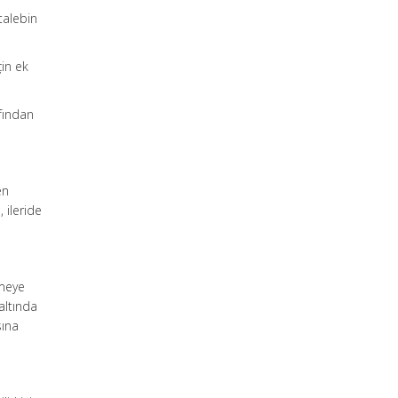
talebin
çin ek
afından
en
 ileride
rmeye
altında
sına