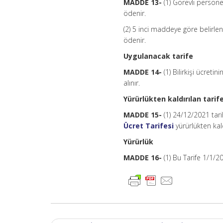
MADDE 13-
(1) Görevli personel
ödenir.
(2) 5 inci maddeye göre belirlen
ödenir.
Uygulanacak tarife
MADDE 14-
(1) Bilirkişi ücret
alınır.
Yürürlükten kaldırılan tarif
MADDE 15-
(1) 24/12/2021 tar
Ücret Tarifesi
yürürlükten kald
Yürürlük
MADDE 16-
(1) Bu Tarife 1/1/2
Post