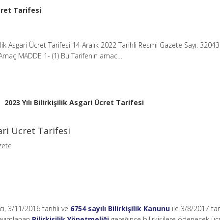
Ücret Tarifesi
işilik Asgari Ücret Tarifesi 14 Aralık 2022 Tarihli Resmi Gazete Sayı: 3204
 Amaç MADDE 1- (1) Bu Tarifenin amac…
2023 Yılı Bilirkişilik Asgari Ücret Tarifesi
gari Ücret Tarifesi
zete
cı, 3/11/2016 tarihli ve
6754 sayılı Bilirkişilik Kanunu
ile 3/8/2017 tari
yayımlanan
Bilirkişilik Yönetmeliği
gereğince bilirkişilere ödenecek üc