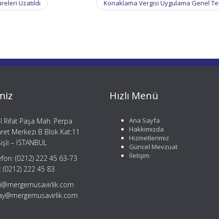
releri Uzatıldı
Konaklama Vergisi Uygulama Genel Teb
miz
Hızlı Menü
Ana Sayfa
il Rıfat Paşa Mah. Perpa
Hakkımızda
aret Merkezi B Blok Kat:11
Hizmetlerimiz
işli – İSTANBUL
Güncel Mevzuat
İletişim
efon: (0212) 222 45 63-73
: (0212) 222 45 83
gi@mergemusavirlik.com
tay@mergemusavirlik.com