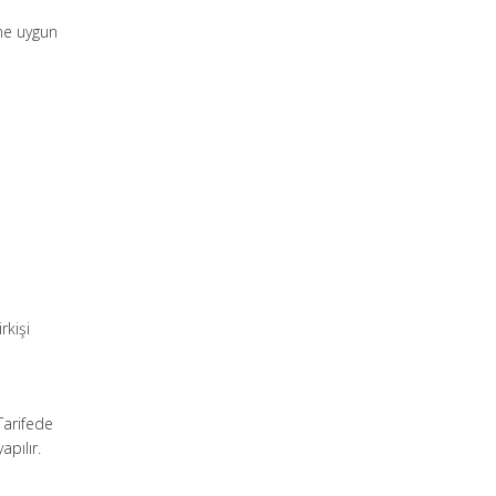
ne uygun
rkişi
Tarifede
apılır.