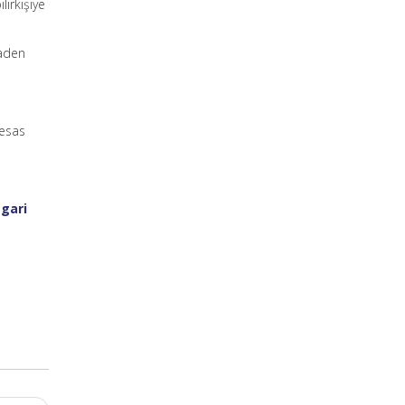
lirkişiye
naden
 esas
sgari