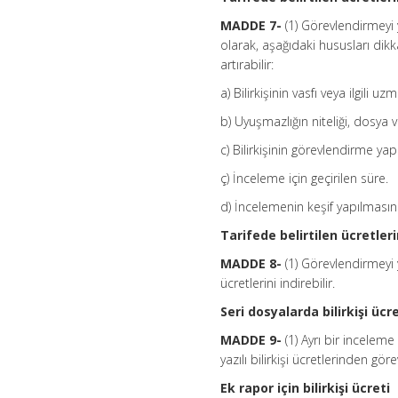
MADDE 7-
(1) Görevlendirmeyi
olarak, aşağıdaki hususları dikka
artırabilir:
a) Bilirkişinin vasfı veya ilgili 
b) Uyuşmazlığın niteliği, dosya 
c) Bilirkişinin görevlendirme ya
ç) İnceleme için geçirilen süre.
d) İncelemenin keşif yapılmasını
Tarifede belirtilen ücretler
MADDE 8-
(1) Görevlendirmeyi 
ücretlerini indirebilir.
Seri dosyalarda bilirkişi ücre
MADDE 9-
(1) Ayrı bir incelem
yazılı bilirkişi ücretlerinden g
Ek rapor için bilirkişi ücreti