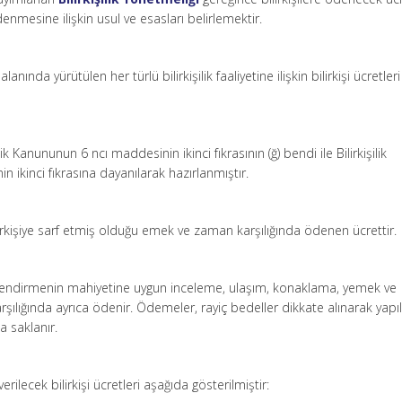
denmesine ilişkin usul ve esasları belirlemektir.
 alanında yürütülen her türlü bilirkişilik faaliyetine ilişkin bilirkişi ücretler
şilik Kanununun 6 ncı maddesinin ikinci fıkrasının (ğ) bendi ile Bilirkişilik
 ikinci fıkrasına dayanılarak hazırlanmıştır.
 bilirkişiye sarf etmiş olduğu emek ve zaman karşılığında ödenen ücrettir.
örevlendirmenin mahiyetine uygun inceleme, ulaşım, konaklama, yemek ve
rşılığında ayrıca ödenir. Ödemeler, rayiç bedeller dikkate alınarak yapıl
a saklanır.
verilecek bilirkişi ücretleri aşağıda gösterilmiştir: