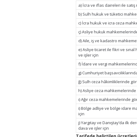
a) İcra ve iflas daireleri ile sat
b) Sulh hukuk ve tüketici mahke
c) İcra hukuk ve icra ceza mahk
ç) Asliye hukuk mahkemelerinde 
d) Aile, iş ve kadastro mahkemel
e) Asliye ticaret ile fikri ve s
ve işler için
f) İdare ve vergi mahkemelerind
g) Cumhuriyet başsavcılıklarınd
ğ) Sulh ceza hâkimliklerinde görü
h) Asliye ceza mahkemelerinde g
ı) Ağır ceza mahkemelerinde gör
i) Bölge adliye ve bölge idare 
için
j) Yargıtay ve Danıştay’da ilk d
dava ve işler için
Tarifede belirtilen ücretleri