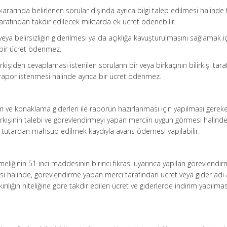
ararında belirlenen sorular dışında ayrıca bilgi talep edilmesi halinde 
i tarafından takdir edilecek miktarda ek ücret ödenebilir.
k veya belirsizliğin giderilmesi ya da açıklığa kavuşturulmasını sağlamak i
 bir ücret ödenmez.
rkişiden cevaplaması istenilen soruların bir veya birkaçının bilirkişi tar
apor istenmesi halinde ayrıca bir ücret ödenmez.
aşım ve konaklama giderleri ile raporun hazırlanması için yapılması gerek
irkişinin talebi ve görevlendirmeyi yapan merciin uygun görmesi halinde,
tutardan mahsup edilmek kaydıyla avans ödemesi yapılabilir.
netmeliğinin 51 inci maddesinin birinci fıkrası uyarınca yapılan görevlendi
si halinde, görevlendirme yapan merci tarafından ücret veya gider adı 
lığın niteliğine göre takdir edilen ücret ve giderlerde indirim yapılma