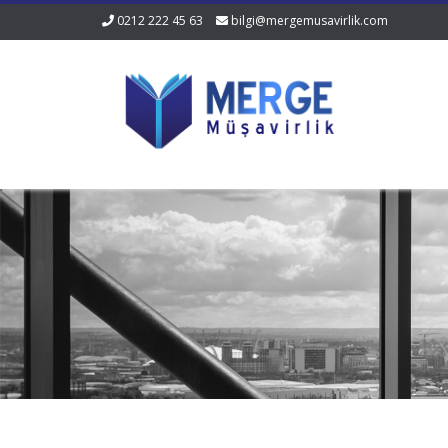
0212 222 45 63
bilgi@mergemusavirlik.com