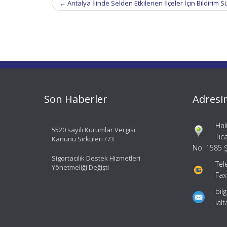
←
Antalya İlinde Selden Etkilenen İlçeler İçin Bildirim Sü
navigation
Son Haberler
Adresi
Hal
5520 sayılı Kurumlar Vergisi
Tic
Kanunu Sirküleri /73
No: 1585 Ş
Sigortacılık Destek Hizmetleri
Tel
Yönetmeliği Değişti
Fax
bil
ial