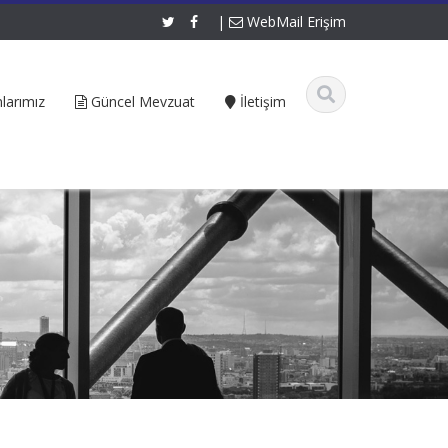
|
WebMail Erişim
larımız
Güncel Mevzuat
İletişim