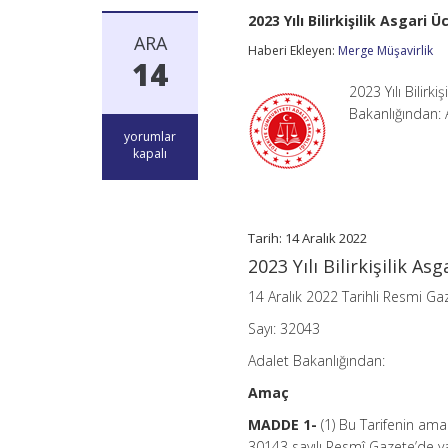
2023 Yılı Bilirkişilik Asgari 
ARA
Haberi Ekleyen:
Merge Müşavirlik
14
2023 Yılı Bilirk
Bakanlığından:
2023
yorumlar
Yılı
kapalı
Bilirkişilik
Asgari
Ücret
Tarifesi
için
Tarih: 14 Aralık 2022
2023 Yılı Bilirkişilik As
14 Aralık 2022 Tarihli Resmi Ga
Sayı: 32043
Adalet Bakanlığından:
Amaç
MADDE 1-
(1) Bu Tarifenin ama
30143 sayılı Resmî Gazete’de 