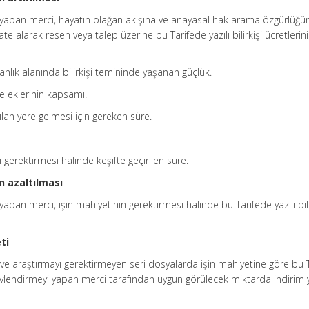
 yapan merci, hayatın olağan akışına ve anayasal hak arama özgürlüğü
te alarak resen veya talep üzerine bu Tarifede yazılı bilirkişi ücretlerini
uzmanlık alanında bilirkişi temininde yaşanan güçlük.
ve eklerinin kapsamı.
pılan yere gelmesi için gereken süre.
 gerektirmesi halinde keşifte geçirilen süre.
in azaltılması
yapan merci, işin mahiyetinin gerektirmesi halinde bu Tarifede yazılı bili
ti
e ve araştırmayı gerektirmeyen seri dosyalarda işin mahiyetine göre bu 
örevlendirmeyi yapan merci tarafından uygun görülecek miktarda indirim y