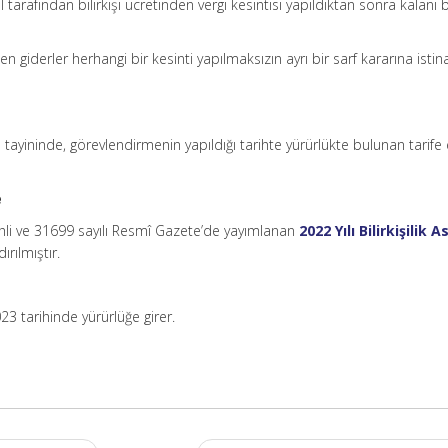
 tarafından bilirkişi ücretinden vergi kesintisi yapıldıktan sonra kalanı bi
en giderler herhangi bir kesinti yapılmaksızın ayrı bir sarf kararına isti
inin tayininde, görevlendirmenin yapıldığı tarihte yürürlükte bulunan tarife
e
ihli ve 31699 sayılı Resmî Gazete’de yayımlanan
2022 Yılı Bilirkişilik A
ırılmıştır.
023 tarihinde yürürlüğe girer.