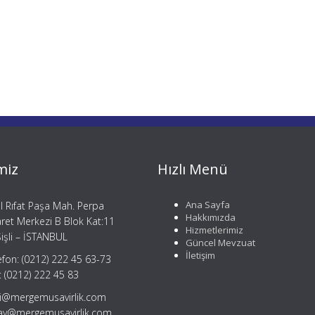
miz
Hızlı Menü
Ana Sayfa
il Rıfat Paşa Mah. Perpa
Hakkımızda
aret Merkezi B Blok Kat:11
Hizmetlerimiz
işli – İSTANBUL
Güncel Mevzuat
İletişim
efon: (0212) 222 45 63-73
: (0212) 222 45 83
gi@mergemusavirlik.com
tay@mergemusavirlik.com