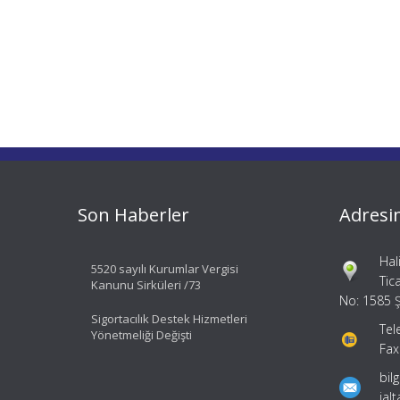
Son Haberler
Adresi
Hal
5520 sayılı Kurumlar Vergisi
Tic
Kanunu Sirküleri /73
No: 1585 Ş
Sigortacılık Destek Hizmetleri
Tel
Yönetmeliği Değişti
Fax
bil
ial