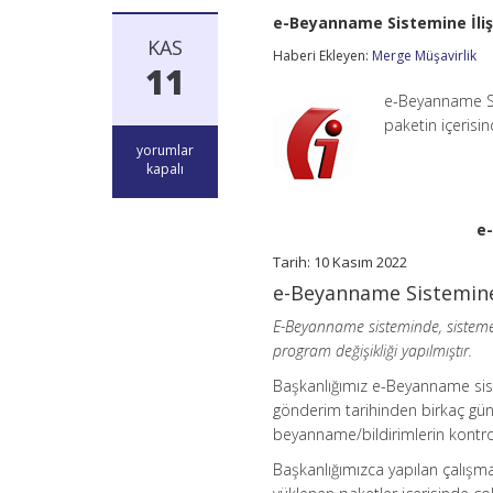
e-Beyanname Sistemine İli
KAS
Haberi Ekleyen:
Merge Müşavirlik
11
e-Beyanname Si
paketin içeris
e-
yorumlar
Beyanname
kapalı
Sistemine
İlişkin
Önemli
e
Duyuru
için
Tarih: 10 Kasım 2022
e-Beyanname Sistemine
E-Beyanname sisteminde, sisteme
program değişikliği yapılmıştır.
Başkanlığımız e-Beyanname sis
gönderim tarihinden birkaç gü
beyanname/bildirimlerin kontr
Başkanlığımızca yapılan çalışm