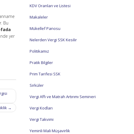
KDV Oranları ve Listesi
eyanname
Makaleler
r. Bu
Mükellef Panosu
efada
ğinde yer
Nelerden Vergi SSK Kesilir
Politikamız
Pratik Bilgiler
Prim Tarifesi SSK
Sirküler
gisi
Vergi Affı ve Matrah Artırımı Semineri
iklik
→
Vergi Kodları
Vergi Takvimi
Yeminli Mali Müşavirlik