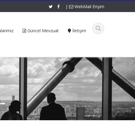
|
WebMail Erişim
larımız
Güncel Mevzuat
İletişim