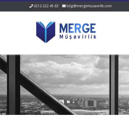
0212 222 45 63
bilgi@mergemusavirlik.com