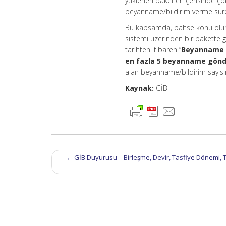
yüklenen paketler içerisinde ç
beyanname/bildirim verme süreçl
Bu kapsamda, bahse konu olum
sistemi üzerinden bir pakette gö
tarihten itibaren “
Beyanname p
en fazla 5 beyanname gönde
alan beyanname/bildirim sayısı
Kaynak:
GİB
Post
←
GİB Duyurusu – Birleşme, Devir, Tasfiye Dönemi, 
navigation