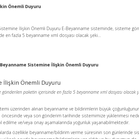
şkin Önemli Duyuru
stemine İlişkin Önemli Duyuru E-Beyanname sisteminde, sisteme gön
inde en fazla 5 beyanname xml dosyası olacak şeki…
-Beyanname Sistemine İlişkin Önemli Duyuru
 İlişkin Önemli Duyuru
 gönderilen paketin içerisinde en fazla 5 beyanname xml dosyası olacak ş
temi üzerinden alınan beyanname ve bildirimlerin büyük çoğunluğunu
n öncesinde veya son gönderim tarihinde sistemimize yüklenmesi nede
ol edilme ve/veya onay aşamalarında yoğunluk yaşanabilmektedir.
alarda özellikle beyanname/bildirim verme süresinin son günlerinde s