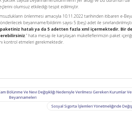
ok yüksek sayıda beyanname/bildirimlerin yer aldığı ve bu durumun da
erini olumsuz etkilediği tespit edilmiştir.
suzlukların önlenmesi amacıyla 10.11.2022 tarihinden itibaren e-B
nderilecek beyanname/bildirim sayısı 5 (beş) adet ile sınırlandırılmıştı
aketiniz hatalı ya da 5 adetten fazla xml içermektedir. Bir d
rebilirsiniz
.” hata mesajı ile karşılaşan mükelleflerimizin paket içeri
nı kontrol etmeleri gerekmektedir.
Tam Bölünme Ve Nevi Değişikliği Nedeniyle Verilmesi Gereken Kurumlar Ver
Beyannameleri
Sosyal Sigorta İşlemleri Yönetmeliğinde Değiş