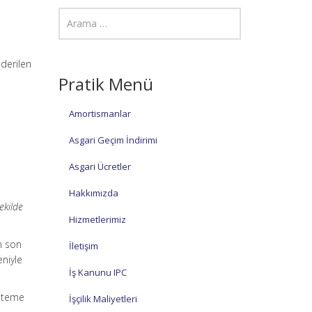
derilen
Pratik Menü
Amortismanlar
Asgari Geçim İndirimi
Asgari Ücretler
Hakkımızda
ekilde
Hizmetlerimiz
n son
İletişim
niyle
İş Kanunu IPC
isteme
İşçilik Maliyetleri