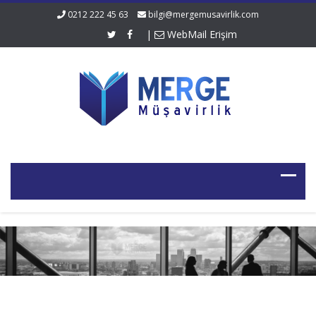
0212 222 45 63
bilgi@mergemusavirlik.com
|
WebMail Erişim