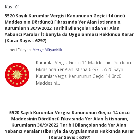
Kas
01
5520
yorumlar kapalı
Sayılı
5520 Sayılı Kurumlar Vergisi Kanununun Geçici 14 üncü
Kurumlar
Maddesinin Dördüncü Fıkrasında Yer Alan İstisnanın,
Vergisi
Kurumların 30/9/2022 Tarihli Bilançolarında Yer Alan
Kanununun
Geçici
Yabancı Paralar İtibarıyla da Uygulanması Hakkında Karar
14
(Karar Sayısı: 6297)
üncü
Maddesinin
Haberi Ekleyen:
Merge Müşavirlik
Dördüncü
Fıkrasında
Kurumlar Vergisi Geçici 14 Maddesinin Dördüncü
Yer
Fıkrasında Yer Alan İstisna 6297 5520 Sayılı
Alan
İstisnanın,
Kurumlar Vergisi Kanununun Geçici 14 üncü
Kurumların
Maddesini…
30/9/2022
Tarihli
Bilançolarında
Yer
Alan
5520 Sayılı Kurumlar Vergisi Kanununun Geçici 14 üncü
Yabancı
Paralar
Maddesinin Dördüncü Fıkrasında Yer Alan İstisnanın,
İtibarıyla
Kurumların 30/9/2022 Tarihli Bilançolarında Yer Alan
da
Yabancı Paralar İtibarıyla da Uygulanması Hakkında Karar
Uygulanması
(Karar Sayısı: 6297)
Hakkında