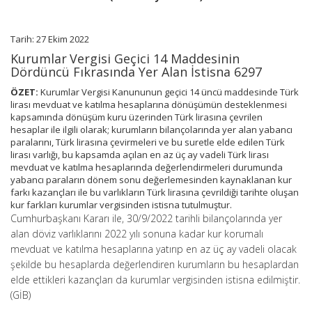
Karar
(Karar
Sayısı:
Tarih: 27 Ekim 2022
6297)
Kurumlar Vergisi Geçici 14 Maddesinin
için
Dördüncü Fıkrasında Yer Alan İstisna 6297
ÖZET:
Kurumlar Vergisi Kanununun geçici 14 üncü maddesinde Türk
lirası mevduat ve katılma hesaplarına dönüşümün desteklenmesi
kapsamında dönüşüm kuru üzerinden Türk lirasına çevrilen
hesaplar ile ilgili olarak; kurumların bilançolarında yer alan yabancı
paralarını, Türk lirasına çevirmeleri ve bu suretle elde edilen Türk
lirası varlığı, bu kapsamda açılan en az üç ay vadeli Türk lirası
mevduat ve katılma hesaplarında değerlendirmeleri durumunda
yabancı paraların dönem sonu değerlemesinden kaynaklanan kur
farkı kazançları ile bu varlıkların Türk lirasına çevrildiği tarihte oluşan
kur farkları kurumlar vergisinden istisna tutulmuştur.
Cumhurbaşkanı Kararı ile, 30/9/2022 tarihli bilançolarında yer
alan döviz varlıklarını 2022 yılı sonuna kadar kur korumalı
mevduat ve katılma hesaplarına yatırıp en az üç ay vadeli olacak
şekilde bu hesaplarda değerlendiren kurumların bu hesaplardan
elde ettikleri kazançları da kurumlar vergisinden istisna edilmiştir.
(GİB)