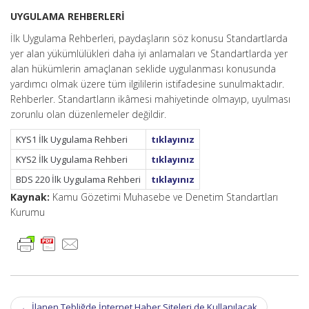
UYGULAMA REHBERLERİ
İlk Uygulama Rehberleri, paydaşların söz konusu Standartlarda
yer alan yükümlülükleri daha iyi anlamaları ve Standartlarda yer
alan hükümlerin amaçlanan seklide uygulanması konusunda
yardımcı olmak üzere tüm ilgililerin istifadesine sunulmaktadır.
Rehberler. Standartların ikâmesi mahiyetinde olmayıp, uyulması
zorunlu olan düzenlemeler değildir.
KYS1 İlk Uygulama Rehberi
tıklayınız
KYS2 İlk Uygulama Rehberi
tıklayınız
BDS 220 İlk Uygulama Rehberi
tıklayınız
Kaynak:
Kamu Gözetimi Muhasebe ve Denetim Standartları
Kurumu
Post
←
İlanen Tebliğde İnternet Haber Siteleri de Kullanılacak