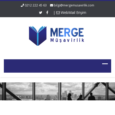
0212 222 45 63
bilgi@mergemusavirlik.com
|
WebMail Erişim