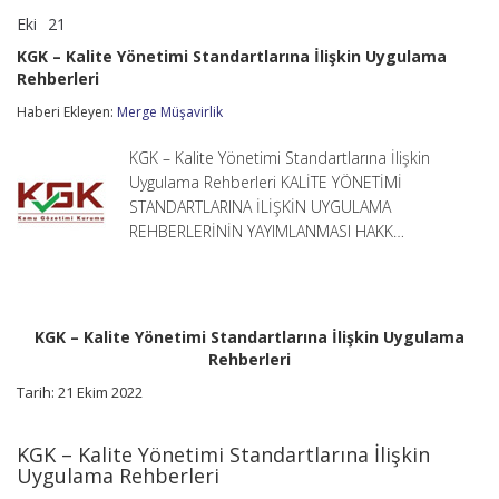
Eki
21
KGK
yorumlar kapalı
–
KGK – Kalite Yönetimi Standartlarına İlişkin Uygulama
Kalite
Rehberleri
Yönetimi
Standartlarına
Haberi Ekleyen:
Merge Müşavirlik
İlişkin
Uygulama
Rehberleri
KGK – Kalite Yönetimi Standartlarına İlişkin
için
Uygulama Rehberleri KALİTE YÖNETİMİ
STANDARTLARINA İLİŞKİN UYGULAMA
REHBERLERİNİN YAYIMLANMASI HAKK…
KGK – Kalite Yönetimi Standartlarına İlişkin Uygulama
Rehberleri
Tarih: 21 Ekim 2022
KGK – Kalite Yönetimi Standartlarına İlişkin
Uygulama Rehberleri