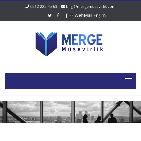
0212 222 45 63
bilgi@mergemusavirlik.com
|
WebMail Erişim