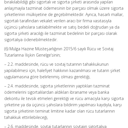
bırakılabildiği gibi sigortalı ve sigorta şirketi arasında yapılan
anlaşmayla tazminat ödemesinin bir parçası olmak üzere sigorta
şirketlerinin mülkiyetine de geçebilmektedir. Ayrıca, hasarlı mallar,
sigortalı tarafından vekalet verilen aracı bir firma vasıtasıyla
üçüncü şahıslara satılabilmekte ve satış bedeli doğrudan ya da
sigorta şirketi aracılığı ile tazminat bedelinin bir parçası olarak
sigortalıya ödenebilmektedir.
(6) Mülga Hazine Müsteşarlığının 2015/6 sayılı Rücu ve Sovtaj
Tutarlarına İlişkin Genelge’sinin;
– 2.2. maddesinde, rücu ve sovtaj tutarının tahakkukunun
yapılabilmesi için, halefiyet hakkının kazanılması ve tutarın şirket
uygulamasına göre belirlenmiş olması gerektiği,
– 2.4. maddesinde, sigorta şirketlerinin yaptıkları tazminat
ödemelerini sigortalılardan aldıkları ibraname veya banka
dekontu ile tevsik etmeleri gerektiği ve rücu amacıyla karşı sigorta
şirketine ya da üçüncü şahıslara bildirim yapılması kaydıyla, karşı
sigorta şirketinin teminat limitine kadar olan rücu tutarlarının
tahakkuk ettirilebileceği,
– 2.6. maddesinde, sovtaj tutarlarının sovtajın sigortalıya