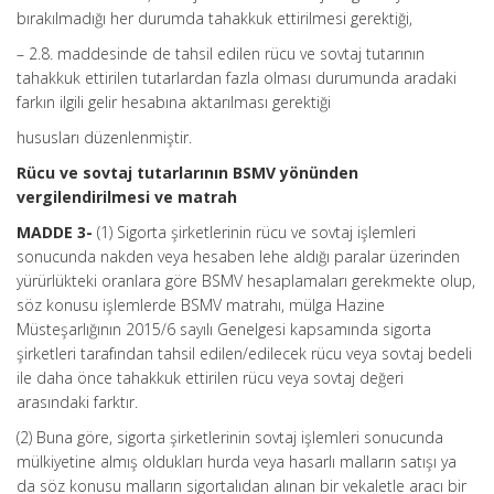
bırakılmadığı her durumda tahakkuk ettirilmesi gerektiği,
– 2.8. maddesinde de tahsil edilen rücu ve sovtaj tutarının
tahakkuk ettirilen tutarlardan fazla olması durumunda aradaki
farkın ilgili gelir hesabına aktarılması gerektiği
hususları düzenlenmiştir.
Rücu ve sovtaj tutarlarının BSMV yönünden
vergilendirilmesi ve matrah
MADDE 3-
(1) Sigorta şirketlerinin rücu ve sovtaj işlemleri
sonucunda nakden veya hesaben lehe aldığı paralar üzerinden
yürürlükteki oranlara göre BSMV hesaplamaları gerekmekte olup,
söz konusu işlemlerde BSMV matrahı, mülga Hazine
Müsteşarlığının 2015/6 sayılı Genelgesi kapsamında sigorta
şirketleri tarafından tahsil edilen/edilecek rücu veya sovtaj bedeli
ile daha önce tahakkuk ettirilen rücu veya sovtaj değeri
arasındaki farktır.
(2) Buna göre, sigorta şirketlerinin sovtaj işlemleri sonucunda
mülkiyetine almış oldukları hurda veya hasarlı malların satışı ya
da söz konusu malların sigortalıdan alınan bir vekaletle aracı bir