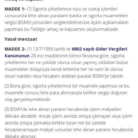
MADDE 1-
(1) Sigorta şirketlerince rücu ve sovtaj işlemleri
sonucunda lehe alınan paraların banka ve sigorta muameleleri
vergisi (BSMV) yönünden vergilendirilmesine ilişkin açıklamaların
yapılması bu Tebliğin amaç ve kapsamını oluşturmaktadır.
Yasal mevzuat
MADDE 2-
(1) 13/7/1956 tarihli ve
6802 sayılı Gider Vergileri
Kanununun
28 inci maddesinin birinci fıkrasına göre, sigorta
şirketlerinin her ne şekilde olursa olsun yapmış oldukları bütün
muameleler dolayısıyla kendi lehlerine her ne nam ile olursa
olsun nakden veya hesaben aldıkları paralar BSMV’ye tabidir.
(2) Buna göre, sigorta şirketlerince bir muamele yapılması ve bu
muamele sonucu lehe para alınmasıyla birlikte vergiyi doğuran
olay gerçekleşmektedir.
(3) BSMV’de lehe alınan paranın hesabında işlem maliyetleri
dikkate alınabilir. Ancak işlem anında ortaya çıkmayan veya işlem
anında ortaya çıkmakla birlikte tutarı net bir şekilde
hesaplanamayan maliyet unsurları lehe alınan paranın hesabında
dikkate alınmaz.