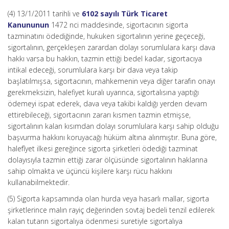
(4) 13/1/2011 tarihli ve
6102 sayılı Türk Ticaret
Kanununun
1472 nci maddesinde, sigortacının sigorta
tazminatını ödediğinde, hukuken sigortalının yerine geçeceği,
sigortalının, gerçekleşen zarardan dolayı sorumlulara karşı dava
hakkı varsa bu hakkın, tazmin ettiği bedel kadar, sigortacıya
intikal edeceği, sorumlulara karşı bir dava veya takip
başlatılmışsa, sigortacının, mahkemenin veya diğer tarafın onayı
gerekmeksizin, halefiyet kuralı uyarınca, sigortalısına yaptığı
ödemeyi ispat ederek, dava veya takibi kaldığı yerden devam
ettirebileceği, sigortacının zararı kısmen tazmin etmişse,
sigortalının kalan kısımdan dolayı sorumlulara karşı sahip olduğu
başvurma hakkını koruyacağı hüküm altına alınmıştır. Buna göre,
halefîyet ilkesi gereğince sigorta şirketleri ödediği tazminat
dolayısıyla tazmin ettiği zarar ölçüsünde sigortalının haklarına
sahip olmakta ve üçüncü kişilere karşı rücu hakkını
kullanabilmektedir.
(5) Sigorta kapsamında olan hurda veya hasarlı mallar, sigorta
şirketlerince malın rayiç değerinden sovtaj bedeli tenzil edilerek
kalan tutarın sigortalıya ödenmesi suretiyle sigortalıya