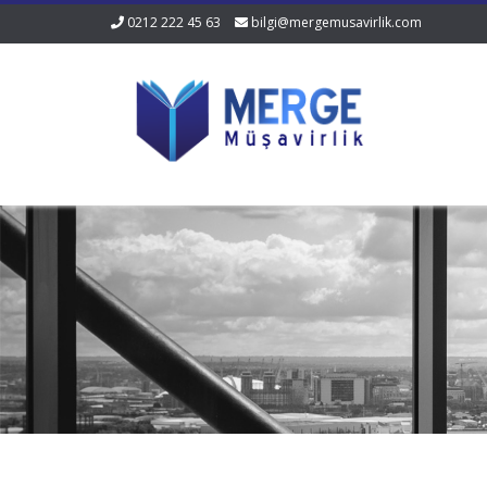
0212 222 45 63
bilgi@mergemusavirlik.com