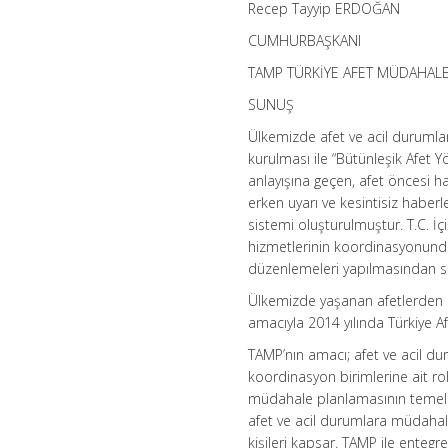
Recep Tayyip ERDOĞAN
CUMHURBAŞKANI
TAMP TÜRKİYE AFET MÜDAHALE
SUNUŞ
Ülkemizde afet ve acil durumlar
kurulması ile “Bütünleşik Afet Y
anlayışına geçen, afet öncesi haz
erken uyarı ve kesintisiz haberl
sistemi oluşturulmuştur. T.C. İç
hizmetlerinin koordinasyonunda
düzenlemeleri yapılmasından 
Ülkemizde yaşanan afetlerden 
amacıyla 2014 yılında Türkiye A
TAMP’nın amacı; afet ve acil du
koordinasyon birimlerine ait rol
müdahale planlamasının temel p
afet ve acil durumlara müdahale
kişileri kapsar. TAMP ile entegr