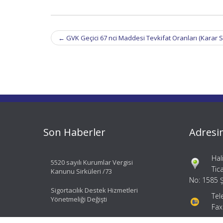
Post
←
GVK Geçici 67 nci Maddesi Tevkifat Oranları (Karar Sa
navigation
Son Haberler
Adresi
Hal
5520 sayılı Kurumlar Vergisi
Tic
Kanunu Sirküleri /73
No: 1585 Ş
Sigortacılık Destek Hizmetleri
Tel
Yönetmeliği Değişti
Fax
bil