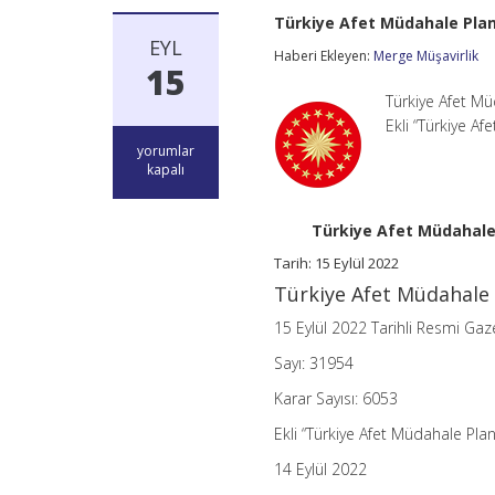
Türkiye Afet Müdahale Planı
EYL
Haberi Ekleyen:
Merge Müşavirlik
15
Türkiye Afet Mü
Ekli “Türkiye Af
Türkiye
yorumlar
Afet
kapalı
Müdahale
Planının
Yürürlüğe
Türkiye Afet Müdahale 
Konulması
Hakkında
Tarih: 15 Eylül 2022
Karar
Türkiye Afet Müdahale 
(Karar
Sayısı:
15 Eylül 2022 Tarihli Resmi Gaz
6053)
için
Sayı: 31954
Karar Sayısı: 6053
Ekli “Türkiye Afet Müdahale Plan
14 Eylül 2022