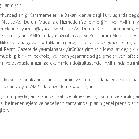
gulanmıştır.
hurbaşkanlığı Kararnameleri ile Bakanlıklar ve bağlı kuruluşlarda değişi
 Afet ve Acil Durum Müdahale Hizmetleri Yönetmeliği’nin ve TAMP’nm y
melerine uyum sağlayacak ve Afet ve Acil Durum Kurulu kararlarını içe
hâsıl olmuştur. TAMP’nın dayanağı olan Afet ve Acil Durum Müdahale Hi
likler ve ana çözüm ortaklarının görüşleri de alınarak güncellenmiş o
lı Resmi Gazete’de yayımlanarak yürürlüğe girmiştir. Mevzuat değişiklikl
ümüz bilgi birikimi, teknoloji ve insan yaşamındaki gelişmeler, yeni afetl
renin ve paydaşlarımızın gereksinimleri doğrultusunda TAMP’nında bu im
ır. Mevcut kaynakların etkin kullanımını ve afete müdahalede koordina
ğlamak amacıyla TAMP’nda düzenleme yapılmıştır.
gili tüm paydaşlar tarafından sahiplenilmesine, ilgili kurum ve kuruluşla
a, belirlenen eylem ve hedeflerin zamanında, planın genel prensipleri
ıdır.