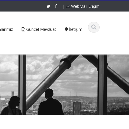
|
WebMail Erişim
larımız
Güncel Mevzuat
İletişim