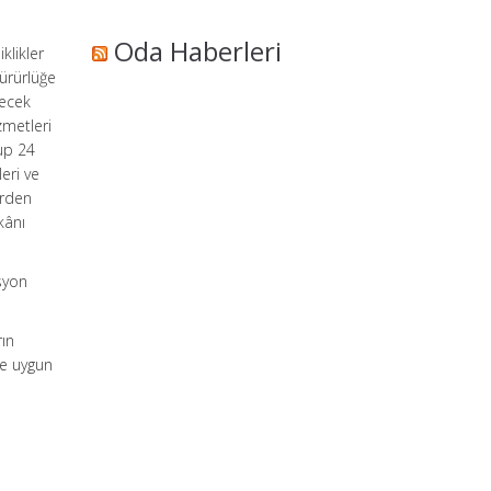
Oda Haberleri
klikler
ürürlüğe
recek
zmetleri
lup 24
eri ve
erden
kânı
syon
rın
ne uygun