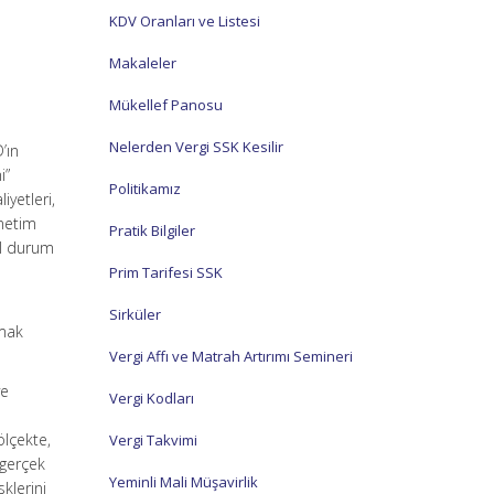
KDV Oranları ve Listesi
Makaleler
Mükellef Panosu
Nelerden Vergi SSK Kesilir
’ın
i”
Politikamız
iyetleri,
önetim
Pratik Bilgiler
cil durum
Prim Tarifesi SSK
Sirküler
amak
Vergi Affı ve Matrah Artırımı Semineri
ve
Vergi Kodları
ölçekte,
Vergi Takvimi
 gerçek
Yeminli Mali Müşavirlik
klerini