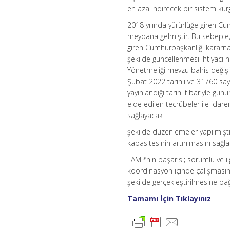
en aza indirecek bir sistem kur
2018 yılında yürürlüğe giren Cum
meydana gelmiştir. Bu sebeple,
giren Cumhurbaşkanlığı kararna
şekilde güncellenmesi ihtiyacı 
Yönetmeliği mevzu bahis değişik
Şubat 2022 tarihli ve 31760 sayı
yayınlandığı tarih itibariyle gün
elde edilen tecrübeler ile ida
sağlayacak
şekilde düzenlemeler yapılmışt
kapasitesinin artırılmasını sa
TAMP’nın başarısı; sorumlu ve il
koordinasyon içinde çalışmasın
şekilde gerçekleştirilmesine bağl
Tamamı İçin Tıklayınız