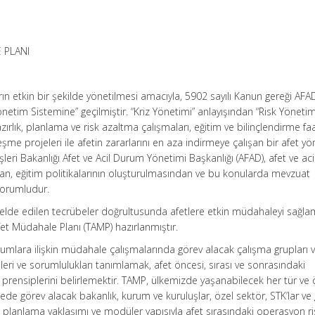
 PLANI
ın etkin bir şekilde yönetilmesi amacıyla, 5902 sayılı Kanun gereği AFAD
önetim Sistemine” geçilmiştir. “Kriz Yönetimi” anlayışından “Risk Yönetim
ırlık, planlama ve risk azaltma çalışmaları, eğitim ve bilinçlendirme faal
eşme projeleri ile afetin zararlarını en aza indirmeye çalışan bir afet y
işleri Bakanlığı Afet ve Acil Durum Yönetimi Başkanlığı (AFAD), afet ve a
n, eğitim politikalarının oluşturulmasından ve bu konularda mevzuat
sorumludur.
elde edilen tecrübeler doğrultusunda afetlere etkin müdahaleyi sağl
fet Müdahale Planı (TAMP) hazırlanmıştır.
rumlara ilişkin müdahale çalışmalarında görev alacak çalışma grupları 
leri ve sorumlulukları tanımlamak, afet öncesi, sırası ve sonrasındaki
rensiplerini belirlemektir. TAMP, ülkemizde yaşanabilecek her tür ve 
de görev alacak bakanlık, kurum ve kuruluşlar, özel sektör, STK’lar ve
e planlama yaklaşımı ve modüler yapısıyla afet sırasındaki operasyon ris