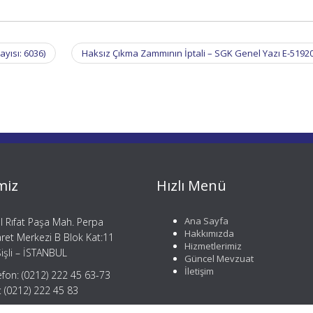
yısı: 6036)
Haksız Çıkma Zammının İptali – SGK Genel Yazı E-5192
miz
Hızlı Menü
Ana Sayfa
il Rıfat Paşa Mah. Perpa
Hakkımızda
aret Merkezi B Blok Kat:11
Hizmetlerimiz
işli – İSTANBUL
Güncel Mevzuat
İletişim
efon: (0212) 222 45 63-73
: (0212) 222 45 83
gi@mergemusavirlik.com