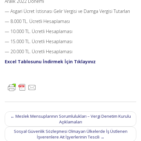
Aralık 2022 Dönemi
— Asgari Ücret İstisnası Gelir Vergisi ve Damga Vergisi Tutarları
— 8.000 TL. Ücretli Hesaplaması
— 10.000 TL. Ücretli Hesaplaması
— 15.000 TL. Ücretli Hesaplaması
— 20.000 TL. Ücretli Hesaplaması
Excel Tablosunu İndirmek İçin Tıklayınız
Post
←
Meslek Mensuplarının Sorumlulukları – Vergi Denetim Kurulu
navigation
Açıklamaları
Sosyal Güvenlik Sözleşmesi Olmayan Ülkelerde İş Üstlenen
İşverenlere Ait İşyerlerinin Tescili
→