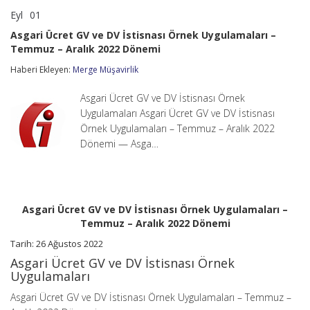
Eyl
01
Asgari
yorumlar kapalı
Ücret
Asgari Ücret GV ve DV İstisnası Örnek Uygulamaları –
GV
Temmuz – Aralık 2022 Dönemi
ve
DV
Haberi Ekleyen:
Merge Müşavirlik
İstisnası
Örnek
Uygulamaları
Asgari Ücret GV ve DV İstisnası Örnek
–
Uygulamaları Asgari Ücret GV ve DV İstisnası
Temmuz
Örnek Uygulamaları – Temmuz – Aralık 2022
–
Dönemi — Asga…
Aralık
2022
Dönemi
için
Asgari Ücret GV ve DV İstisnası Örnek Uygulamaları –
Temmuz – Aralık 2022 Dönemi
Tarih: 26 Ağustos 2022
Asgari Ücret GV ve DV İstisnası Örnek
Uygulamaları
Asgari Ücret GV ve DV İstisnası Örnek Uygulamaları – Temmuz –