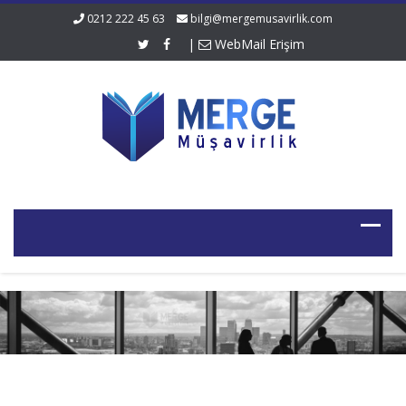
0212 222 45 63
bilgi@mergemusavirlik.com
|
WebMail Erişim