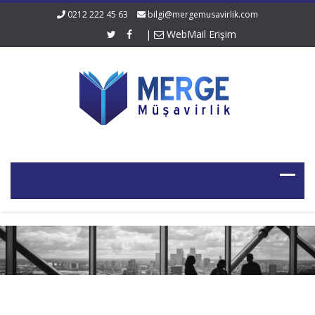
0212 222 45 63
bilgi@mergemusavirlik.com
|
WebMail Erişim