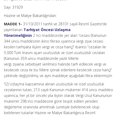
Sayı: 31929
Hazine ve Maliye Bakanlığından:
MADDE 1-
31/10/2011 tarihli ve 28101 sayılı Resmî Gazete’de
yayımlanan
Tarhiyat Öncesi Uzlaşma
Yönetmeliğinin
2 nci maddesinde yer alan “cezası (Kanunun
344 üncü maddesinin ikinci fıkrası uyarınca vergi ziyaı cezası
kesilen tarhiyata ilişkin vergi ve ceza hariç)” ibaresi “cezaları ile
5.000 Türk lirasını aşan usulsüzlük ve özel usulsüzlük cezaları
(Kanunun 359 uncu maddesinde yazılı fiillerle
vergi ziyaına sebebiyet verilmesi halinde tarh edilecek vergi ve
kesilecek ceza ile bu fiillere iştirak edenlere kesilecek ceza hariç)”
şeklinde değiştirilmiş ve aynı maddeye aşağıdaki fıkra eklenmiştir.
“(2) Uzlaşma kapsamına alınan usulsüzlük ve özel usulsüzlük
cezalarının tutarı, 213 sayılı Kanunun mükerrer 414 üncü maddesi
uyarınca, her yıl bir önceki yıla ilişkin olarak Vergi Usul Kanununun
mükerrer 298 inci maddesine göre tespit edilen yeniden
değerleme oranında artırılmak suretiyle belirlenecek olup
belirlenen tutarlar Hazine ve Maliye Bakanlığınca Resmî