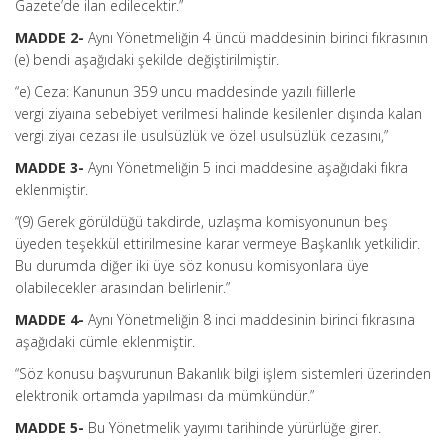
Gazete’de ilan edilecektir.”
MADDE 2-
Aynı Yönetmeliğin 4 üncü maddesinin birinci fıkrasının
(e) bendi aşağıdaki şekilde değiştirilmiştir.
“e) Ceza: Kanunun 359 uncu maddesinde yazılı fiillerle
vergi ziyaına sebebiyet verilmesi halinde kesilenler dışında kalan
vergi ziyaı cezası ile usulsüzlük ve özel usulsüzlük cezasını,”
MADDE 3-
Aynı Yönetmeliğin 5 inci maddesine aşağıdaki fıkra
eklenmiştir.
“(9) Gerek görüldüğü takdirde, uzlaşma komisyonunun beş
üyeden teşekkül ettirilmesine karar vermeye Başkanlık yetkilidir.
Bu durumda diğer iki üye söz konusu komisyonlara üye
olabilecekler arasından belirlenir.”
MADDE 4-
Aynı Yönetmeliğin 8 inci maddesinin birinci fıkrasına
aşağıdaki cümle eklenmiştir.
“Söz konusu başvurunun Bakanlık bilgi işlem sistemleri üzerinden
elektronik ortamda yapılması da mümkündür.”
MADDE 5-
Bu Yönetmelik yayımı tarihinde yürürlüğe girer.