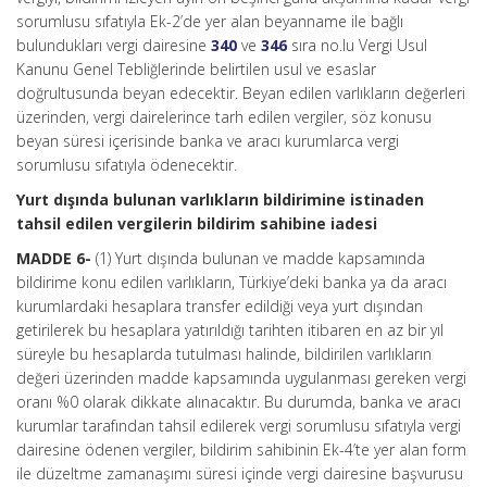
sorumlusu sıfatıyla Ek-2’de yer alan beyanname ile bağlı
bulundukları vergi dairesine
340
ve
346
sıra no.lu Vergi Usul
Kanunu Genel Tebliğlerinde belirtilen usul ve esaslar
doğrultusunda beyan edecektir. Beyan edilen varlıkların değerleri
üzerinden, vergi dairelerince tarh edilen vergiler, söz konusu
beyan süresi içerisinde banka ve aracı kurumlarca vergi
sorumlusu sıfatıyla ödenecektir.
Yurt dışında bulunan varlıkların bildirimine istinaden
tahsil edilen vergilerin bildirim sahibine iadesi
MADDE 6-
(1) Yurt dışında bulunan ve madde kapsamında
bildirime konu edilen varlıkların, Türkiye’deki banka ya da aracı
kurumlardaki hesaplara transfer edildiği veya yurt dışından
getirilerek bu hesaplara yatırıldığı tarihten itibaren en az bir yıl
süreyle bu hesaplarda tutulması halinde, bildirilen varlıkların
değeri üzerinden madde kapsamında uygulanması gereken vergi
oranı %0 olarak dikkate alınacaktır. Bu durumda, banka ve aracı
kurumlar tarafından tahsil edilerek vergi sorumlusu sıfatıyla vergi
dairesine ödenen vergiler, bildirim sahibinin Ek-4’te yer alan form
ile düzeltme zamanaşımı süresi içinde vergi dairesine başvurusu