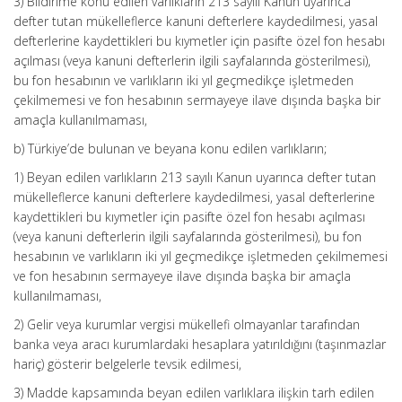
3) Bildirime konu edilen varlıkların 213 sayılı Kanun uyarınca
defter tutan mükelleflerce kanuni defterlere kaydedilmesi, yasal
defterlerine kaydettikleri bu kıymetler için pasifte özel fon hesabı
açılması (veya kanuni defterlerin ilgili sayfalarında gösterilmesi),
bu fon hesabının ve varlıkların iki yıl geçmedikçe işletmeden
çekilmemesi ve fon hesabının sermayeye ilave dışında başka bir
amaçla kullanılmaması,
b) Türkiye’de bulunan ve beyana konu edilen varlıkların;
1) Beyan edilen varlıkların 213 sayılı Kanun uyarınca defter tutan
mükelleflerce kanuni defterlere kaydedilmesi, yasal defterlerine
kaydettikleri bu kıymetler için pasifte özel fon hesabı açılması
(veya kanuni defterlerin ilgili sayfalarında gösterilmesi), bu fon
hesabının ve varlıkların iki yıl geçmedikçe işletmeden çekilmemesi
ve fon hesabının sermayeye ilave dışında başka bir amaçla
kullanılmaması,
2) Gelir veya kurumlar vergisi mükellefi olmayanlar tarafından
banka veya aracı kurumlardaki hesaplara yatırıldığını (taşınmazlar
hariç) gösterir belgelerle tevsik edilmesi,
3) Madde kapsamında beyan edilen varlıklara ilişkin tarh edilen