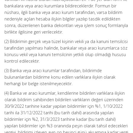
bankalara veya aracı kurumlara bildireceklerdir. Formun bir
nüshası, ilgili banka veya aracı kurum tarafından, varsa bildirim
nedeniyle açılan hesaba ilişkin bilgiler yazılıp tasdik edildikten
sonra, düzenlenen banka dekontları veya işlem sonuç formlarıyla
birlikte ilgilisine geri verilecektir.
(2) Bildirimin gerçek veya tüzel kişinin vekili ya da kanuni temsilcisi
tarafından yapılması halinde, bankalar veya aracı kurumlarca söz
konusu vekil veya kanuni temsilcinin yetkili olup olmadığı hususu
kontrol edilecektir.
(3) Banka veya aracı kurumlar tarafından, bildirimde
bulunanlardan bildirime konu edilen varlıklara ilişkin olarak
herhangi bir belge istenilmeyecektir.
(4) Banka ve aracı kurumlar, kendilerine bildirilen varlıklara ilişkin
olarak bildirim sahibinden bildirilen varlıkların değeri üzerinden
30/9/2022 tarihine kadar yapılan bildirimler için %1, 1/10/2022
tarihi ila 31/12/2022 tarihi (bu tarih dahil) arasında yapılan
bildirimler için %2, 31/3/2023 tarihine kadar (bu tarih dahil)
yapılan bildirimler için %3 oranında peşin olarak tahsil edecekleri
vergiyi, bildirimi izleyen ayın on beşinci günü akşamına kadar vergi