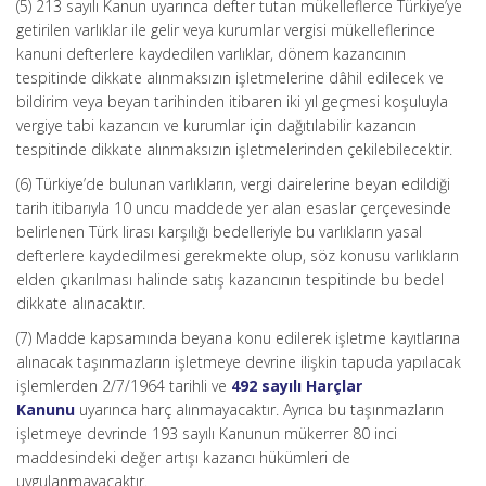
(5) 213 sayılı Kanun uyarınca defter tutan mükelleflerce Türkiye’ye
getirilen varlıklar ile gelir veya kurumlar vergisi mükelleflerince
kanuni defterlere kaydedilen varlıklar, dönem kazancının
tespitinde dikkate alınmaksızın işletmelerine dâhil edilecek ve
bildirim veya beyan tarihinden itibaren iki yıl geçmesi koşuluyla
vergiye tabi kazancın ve kurumlar için dağıtılabilir kazancın
tespitinde dikkate alınmaksızın işletmelerinden çekilebilecektir.
(6) Türkiye’de bulunan varlıkların, vergi dairelerine beyan edildiği
tarih itibarıyla 10 uncu maddede yer alan esaslar çerçevesinde
belirlenen Türk lirası karşılığı bedelleriyle bu varlıkların yasal
defterlere kaydedilmesi gerekmekte olup, söz konusu varlıkların
elden çıkarılması halinde satış kazancının tespitinde bu bedel
dikkate alınacaktır.
(7) Madde kapsamında beyana konu edilerek işletme kayıtlarına
alınacak taşınmazların işletmeye devrine ilişkin tapuda yapılacak
işlemlerden 2/7/1964 tarihli ve
492 sayılı Harçlar
Kanunu
uyarınca harç alınmayacaktır. Ayrıca bu taşınmazların
işletmeye devrinde 193 sayılı Kanunun mükerrer 80 inci
maddesindeki değer artışı kazancı hükümleri de
uygulanmayacaktır.