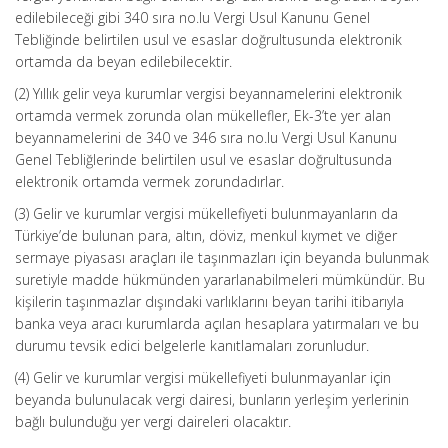
edilebileceği gibi 340 sıra no.lu Vergi Usul Kanunu Genel
Tebliğinde belirtilen usul ve esaslar doğrultusunda elektronik
ortamda da beyan edilebilecektir.
(2) Yıllık gelir veya kurumlar vergisi beyannamelerini elektronik
ortamda vermek zorunda olan mükellefler, Ek-3’te yer alan
beyannamelerini de 340 ve 346 sıra no.lu Vergi Usul Kanunu
Genel Tebliğlerinde belirtilen usul ve esaslar doğrultusunda
elektronik ortamda vermek zorundadırlar.
(3) Gelir ve kurumlar vergisi mükellefiyeti bulunmayanların da
Türkiye’de bulunan para, altın, döviz, menkul kıymet ve diğer
sermaye piyasası araçları ile taşınmazları için beyanda bulunmak
suretiyle madde hükmünden yararlanabilmeleri mümkündür. Bu
kişilerin taşınmazlar dışındaki varlıklarını beyan tarihi itibarıyla
banka veya aracı kurumlarda açılan hesaplara yatırmaları ve bu
durumu tevsik edici belgelerle kanıtlamaları zorunludur.
(4) Gelir ve kurumlar vergisi mükellefiyeti bulunmayanlar için
beyanda bulunulacak vergi dairesi, bunların yerleşim yerlerinin
bağlı bulunduğu yer vergi daireleri olacaktır.