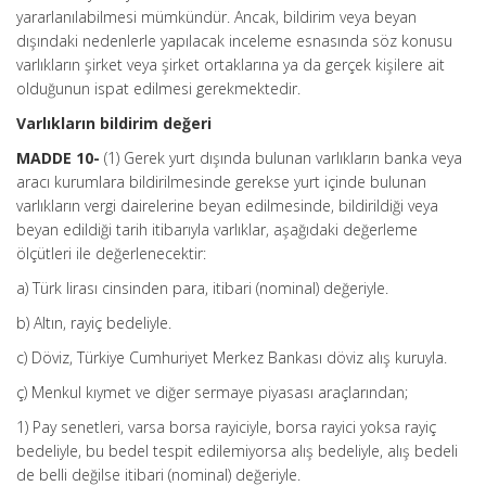
yararlanılabilmesi mümkündür. Ancak, bildirim veya beyan
dışındaki nedenlerle yapılacak inceleme esnasında söz konusu
varlıkların şirket veya şirket ortaklarına ya da gerçek kişilere ait
olduğunun ispat edilmesi gerekmektedir.
Varlıkların bildirim değeri
MADDE 10-
(1) Gerek yurt dışında bulunan varlıkların banka veya
aracı kurumlara bildirilmesinde gerekse yurt içinde bulunan
varlıkların vergi dairelerine beyan edilmesinde, bildirildiği veya
beyan edildiği tarih itibarıyla varlıklar, aşağıdaki değerleme
ölçütleri ile değerlenecektir:
a) Türk lirası cinsinden para, itibari (nominal) değeriyle.
b) Altın, rayiç bedeliyle.
c) Döviz, Türkiye Cumhuriyet Merkez Bankası döviz alış kuruyla.
ç) Menkul kıymet ve diğer sermaye piyasası araçlarından;
1) Pay senetleri, varsa borsa rayiciyle, borsa rayici yoksa rayiç
bedeliyle, bu bedel tespit edilemiyorsa alış bedeliyle, alış bedeli
de belli değilse itibari (nominal) değeriyle.