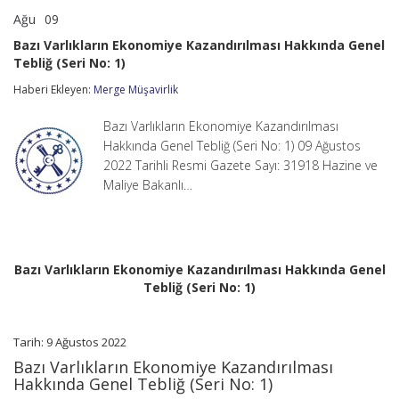
Ağu
09
Bazı
yorumlar kapalı
Varlıkların
Bazı Varlıkların Ekonomiye Kazandırılması Hakkında Genel
Ekonomiye
Tebliğ (Seri No: 1)
Kazandırılması
Hakkında
Haberi Ekleyen:
Merge Müşavirlik
Genel
Tebliğ
(Seri
Bazı Varlıkların Ekonomiye Kazandırılması
No:
Hakkında Genel Tebliğ (Seri No: 1) 09 Ağustos
1)
2022 Tarihli Resmi Gazete Sayı: 31918 Hazine ve
için
Maliye Bakanlı…
Bazı Varlıkların Ekonomiye Kazandırılması Hakkında Genel
Tebliğ (Seri No: 1)
Tarih: 9 Ağustos 2022
Bazı Varlıkların Ekonomiye Kazandırılması
Hakkında Genel Tebliğ (Seri No: 1)