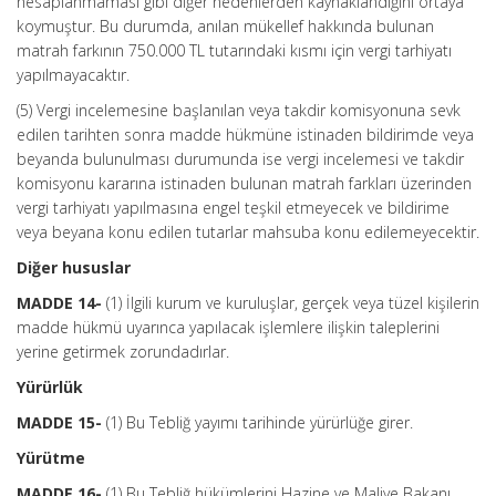
hesaplanmaması gibi diğer nedenlerden kaynaklandığını ortaya
koymuştur. Bu durumda, anılan mükellef hakkında bulunan
matrah farkının 750.000 TL tutarındaki kısmı için vergi tarhiyatı
yapılmayacaktır.
(5) Vergi incelemesine başlanılan veya takdir komisyonuna sevk
edilen tarihten sonra madde hükmüne istinaden bildirimde veya
beyanda bulunulması durumunda ise vergi incelemesi ve takdir
komisyonu kararına istinaden bulunan matrah farkları üzerinden
vergi tarhiyatı yapılmasına engel teşkil etmeyecek ve bildirime
veya beyana konu edilen tutarlar mahsuba konu edilemeyecektir.
Diğer hususlar
MADDE 14-
(1) İlgili kurum ve kuruluşlar, gerçek veya tüzel kişilerin
madde hükmü uyarınca yapılacak işlemlere ilişkin taleplerini
yerine getirmek zorundadırlar.
Yürürlük
MADDE 15-
(1) Bu Tebliğ yayımı tarihinde yürürlüğe girer.
Yürütme
MADDE 16-
(1) Bu Tebliğ hükümlerini Hazine ve Maliye Bakanı