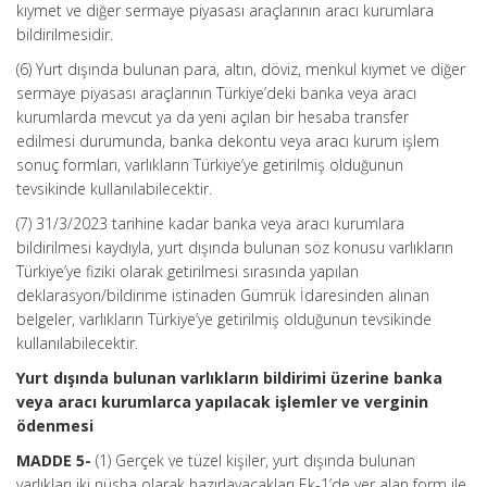
kıymet ve diğer sermaye piyasası araçlarının aracı kurumlara
bildirilmesidir.
(6) Yurt dışında bulunan para, altın, döviz, menkul kıymet ve diğer
sermaye piyasası araçlarının Türkiye’deki banka veya aracı
kurumlarda mevcut ya da yeni açılan bir hesaba transfer
edilmesi durumunda, banka dekontu veya aracı kurum işlem
sonuç formları, varlıkların Türkiye’ye getirilmiş olduğunun
tevsikinde kullanılabilecektir.
(7) 31/3/2023 tarihine kadar banka veya aracı kurumlara
bildirilmesi kaydıyla, yurt dışında bulunan söz konusu varlıkların
Türkiye’ye fiziki olarak getirilmesi sırasında yapılan
deklarasyon/bildirime istinaden Gümrük İdaresinden alınan
belgeler, varlıkların Türkiye’ye getirilmiş olduğunun tevsikinde
kullanılabilecektir.
Yurt dışında bulunan varlıkların bildirimi üzerine banka
veya aracı kurumlarca yapılacak işlemler ve verginin
ödenmesi
MADDE 5-
(1) Gerçek ve tüzel kişiler, yurt dışında bulunan
varlıkları iki nüsha olarak hazırlayacakları Ek-1’de yer alan form ile