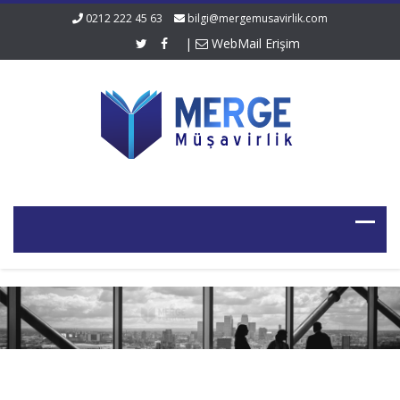
0212 222 45 63
bilgi@mergemusavirlik.com
|
WebMail Erişim