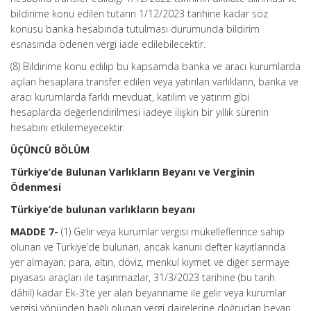
bildirime konu edilen tutarın 1/12/2023 tarihine kadar söz
konusu banka hesabında tutulması durumunda bildirim
esnasında ödenen vergi iade edilebilecektir.
(8) Bildirime konu edilip bu kapsamda banka ve aracı kurumlarda
açılan hesaplara transfer edilen veya yatırılan varlıkların, banka ve
aracı kurumlarda farklı mevduat, katılım ve yatırım gibi
hesaplarda değerlendirilmesi iadeye ilişkin bir yıllık sürenin
hesabını etkilemeyecektir.
ÜÇÜNCÜ BÖLÜM
Türkiye’de Bulunan Varlıkların Beyanı ve Verginin
Ödenmesi
Türkiye’de bulunan varlıkların beyanı
MADDE 7-
(1) Gelir veya kurumlar vergisi mükelleflerince sahip
olunan ve Türkiye’de bulunan, ancak kanuni defter kayıtlarında
yer almayan; para, altın, döviz, menkul kıymet ve diğer sermaye
piyasası araçları ile taşınmazlar, 31/3/2023 tarihine (bu tarih
dâhil) kadar Ek-3’te yer alan beyanname ile gelir veya kurumlar
vergisi yönünden bağlı olunan vergi dairelerine doğrudan beyan