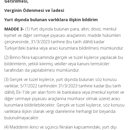
Getirilmesi,
Verginin Ödenmesi ve İadesi
Yurt dışında bulunan varlıklara ilişkin bildirim
MADDE 3-
(1) Yurt dışında bulunan para, altın, döviz, menkul
kıymet ve diğer sermaye piyasası araçlarının, madde hükümleri
çerçevesinde, 31/3/2023 tarihine (bu tarih dâhil) kadar
Türkiye’deki banka veya aracı kurumlara bildirilmesi mümkündür.
(2) Birinci fıkra kapsamında gerçek ve tüzel kişilerce yapılacak bu
bildirimlerin, yetkili kılınmış vekiller veya kanuni temsilciler
tarafından da yapılabilmesi mümkündür.
(3) Gerçek ve tüzel kişilerce, yurt dışında bulunan söz konusu
varlıklar, 5/7/2022 tarihinden 31/3/2023 tarihine kadar (bu tarih
dâhil), Ek-1’de yer alan form ile bankalara veya (menkul kıymet ve
diğer sermaye piyasası araçlarına münhasır olmak üzere) aracı
kurumlara bildirilebilecektir. Gerçek ve tüzel kişilerce, söz konusu
varlıklara ilişkin olarak vergi dairelerine herhangi bir beyanda
bulunulmayacaktır.
(4) Maddenin ikinci ve üçüncü fıkraları kapsamındaki, yurt dışı