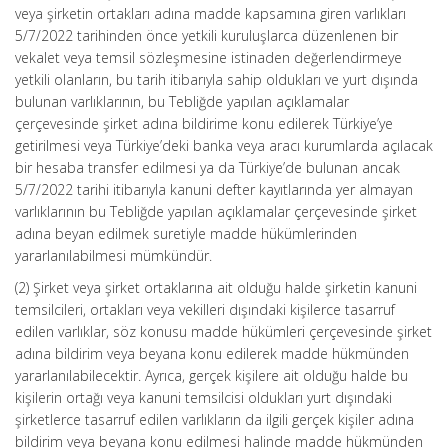
veya şirketin ortakları adına madde kapsamına giren varlıkları
5/7/2022 tarihinden önce yetkili kuruluşlarca düzenlenen bir
vekalet veya temsil sözleşmesine istinaden değerlendirmeye
yetkili olanların, bu tarih itibarıyla sahip oldukları ve yurt dışında
bulunan varlıklarının, bu Tebliğde yapılan açıklamalar
çerçevesinde şirket adına bildirime konu edilerek Türkiye’ye
getirilmesi veya Türkiye’deki banka veya aracı kurumlarda açılacak
bir hesaba transfer edilmesi ya da Türkiye’de bulunan ancak
5/7/2022 tarihi itibarıyla kanuni defter kayıtlarında yer almayan
varlıklarının bu Tebliğde yapılan açıklamalar çerçevesinde şirket
adına beyan edilmek suretiyle madde hükümlerinden
yararlanılabilmesi mümkündür.
(2) Şirket veya şirket ortaklarına ait olduğu halde şirketin kanuni
temsilcileri, ortakları veya vekilleri dışındaki kişilerce tasarruf
edilen varlıklar, söz konusu madde hükümleri çerçevesinde şirket
adına bildirim veya beyana konu edilerek madde hükmünden
yararlanılabilecektir. Ayrıca, gerçek kişilere ait olduğu halde bu
kişilerin ortağı veya kanuni temsilcisi oldukları yurt dışındaki
şirketlerce tasarruf edilen varlıkların da ilgili gerçek kişiler adına
bildirim veya beyana konu edilmesi halinde madde hükmünden