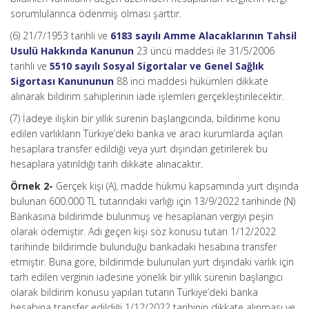
sorumlularınca ödenmiş olması şarttır.
(6) 21/7/1953 tarihli ve
6183 sayılı Amme Alacaklarının Tahsil
Usulü Hakkında Kanunun
23 üncü maddesi ile 31/5/2006
tarihli ve
5510 sayılı Sosyal Sigortalar ve Genel Sağlık
Sigortası Kanununun
88 inci maddesi hükümleri dikkate
alınarak bildirim sahiplerinin iade işlemleri gerçekleştirilecektir.
(7) İadeye ilişkin bir yıllık sürenin başlangıcında, bildirime konu
edilen varlıkların Türkiye’deki banka ve aracı kurumlarda açılan
hesaplara transfer edildiği veya yurt dışından getirilerek bu
hesaplara yatırıldığı tarih dikkate alınacaktır.
Örnek 2-
Gerçek kişi (A), madde hükmü kapsamında yurt dışında
bulunan 600.000 TL tutarındaki varlığı için 13/9/2022 tarihinde (N)
Bankasına bildirimde bulunmuş ve hesaplanan vergiyi peşin
olarak ödemiştir. Adı geçen kişi söz konusu tutarı 1/12/2022
tarihinde bildirimde bulunduğu bankadaki hesabına transfer
etmiştir. Buna göre, bildirimde bulunulan yurt dışındaki varlık için
tarh edilen verginin iadesine yönelik bir yıllık sürenin başlangıcı
olarak bildirim konusu yapılan tutarın Türkiye’deki banka
hesabına transfer edildiği 1/12/2022 tarihinin dikkate alınması ve