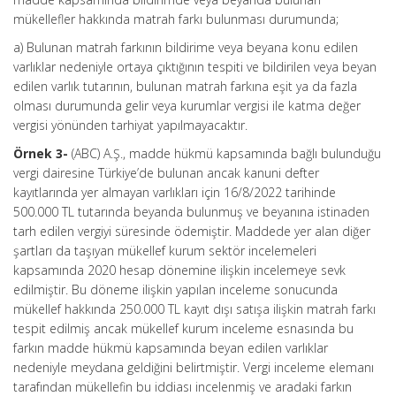
mükellefler hakkında matrah farkı bulunması durumunda;
a) Bulunan matrah farkının bildirime veya beyana konu edilen
varlıklar nedeniyle ortaya çıktığının tespiti ve bildirilen veya beyan
edilen varlık tutarının, bulunan matrah farkına eşit ya da fazla
olması durumunda gelir veya kurumlar vergisi ile katma değer
vergisi yönünden tarhiyat yapılmayacaktır.
Örnek 3-
(ABC) A.Ş., madde hükmü kapsamında bağlı bulunduğu
vergi dairesine Türkiye’de bulunan ancak kanuni defter
kayıtlarında yer almayan varlıkları için 16/8/2022 tarihinde
500.000 TL tutarında beyanda bulunmuş ve beyanına istinaden
tarh edilen vergiyi süresinde ödemiştir. Maddede yer alan diğer
şartları da taşıyan mükellef kurum sektör incelemeleri
kapsamında 2020 hesap dönemine ilişkin incelemeye sevk
edilmiştir. Bu döneme ilişkin yapılan inceleme sonucunda
mükellef hakkında 250.000 TL kayıt dışı satışa ilişkin matrah farkı
tespit edilmiş ancak mükellef kurum inceleme esnasında bu
farkın madde hükmü kapsamında beyan edilen varlıklar
nedeniyle meydana geldiğini belirtmiştir. Vergi inceleme elemanı
tarafından mükellefin bu iddiası incelenmiş ve aradaki farkın