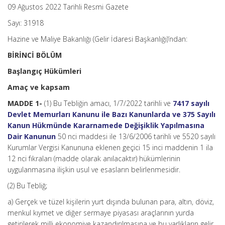
09 Ağustos 2022 Tarihli Resmi Gazete
Sayı: 31918
Hazine ve Maliye Bakanlığı (Gelir İdaresi Başkanlığı)’ndan:
BİRİNCİ BÖLÜM
Başlangıç Hükümleri
Amaç ve kapsam
MADDE 1-
(1) Bu Tebliğin amacı, 1/7/2022 tarihli ve
7417 sayılı
Devlet Memurları Kanunu ile Bazı Kanunlarda ve 375 Sayılı
Kanun Hükmünde Kararnamede Değişiklik Yapılmasına
Dair Kanunun
50 nci maddesi ile 13/6/2006 tarihli ve 5520 sayılı
Kurumlar Vergisi Kanununa eklenen geçici 15 inci maddenin 1 ila
12 nci fıkraları (madde olarak anılacaktır) hükümlerinin
uygulanmasına ilişkin usul ve esasların belirlenmesidir.
(2) Bu Tebliğ;
a) Gerçek ve tüzel kişilerin yurt dışında bulunan para, altın, döviz,
menkul kıymet ve diğer sermaye piyasası araçlarının yurda
getirilerek milli ekonomiye kazandırılmasına ve bu varlıkların gelir