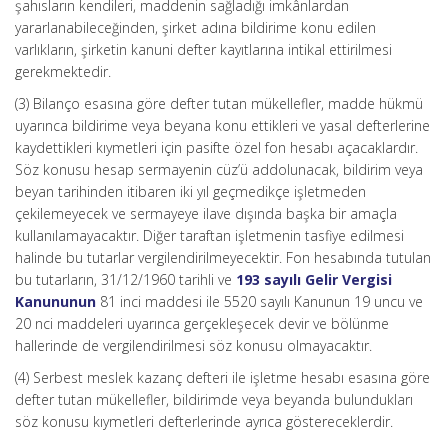
şahısların kendileri, maddenin sağladığı imkânlardan
yararlanabileceğinden, şirket adına bildirime konu edilen
varlıkların, şirketin kanuni defter kayıtlarına intikal ettirilmesi
gerekmektedir.
(3) Bilanço esasına göre defter tutan mükellefler, madde hükmü
uyarınca bildirime veya beyana konu ettikleri ve yasal defterlerine
kaydettikleri kıymetleri için pasifte özel fon hesabı açacaklardır.
Söz konusu hesap sermayenin cüz’ü addolunacak, bildirim veya
beyan tarihinden itibaren iki yıl geçmedikçe işletmeden
çekilemeyecek ve sermayeye ilave dışında başka bir amaçla
kullanılamayacaktır. Diğer taraftan işletmenin tasfiye edilmesi
halinde bu tutarlar vergilendirilmeyecektir. Fon hesabında tutulan
bu tutarların, 31/12/1960 tarihli ve
193 sayılı Gelir Vergisi
Kanununun
81 inci maddesi ile 5520 sayılı Kanunun 19 uncu ve
20 nci maddeleri uyarınca gerçekleşecek devir ve bölünme
hallerinde de vergilendirilmesi söz konusu olmayacaktır.
(4) Serbest meslek kazanç defteri ile işletme hesabı esasına göre
defter tutan mükellefler, bildirimde veya beyanda bulundukları
söz konusu kıymetleri defterlerinde ayrıca göstereceklerdir.