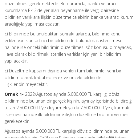
düzeltilmesi gerekmektedir. Bu durumda, banka ve aracı
kurumlarca Ek-2’de yer alan beyanname ile vergi dairesine
bildirilen varlıklara ilişkin düzeltme talebinin banka ve aracı kurum
aracılığıyla yapılması esastır.
c) Bildirimde bulunulduktan sonraki aylarda, bildirime konu
edilen varlıkları artırıcı bir bildirimde bulunulmak istenilmesi
halinde ise önceki bildirimin düzeltilmesi söz konusu olmayacak,
ilave olarak bildirilmek istenilen varlıklar için yeni bir bildirim
yapılacaktır.
ç) Düzeltme kapsamı dışında verilen tüm bildirimler yeni bir
bildirim olarak kabul edilecek ve önceki bildirimle
ilişkilendirilmeyecektir.
Örnek 1-
2022/Ağustos ayında 5.000.000 TL karşılığı döviz
bildiriminde bulunan bir gerçek kişinin, aynı ay içerisinde bildirdiği
tutarı 2.500.000 TL’ye düşürmek ya da 7.500.000 TL’ye çıkarmak
istemesi halinde ilk bildirimine ilişkin düzeltme bildirimi vermesi
gerekecektir.
Ağustos ayında 5.000.000 TL karşılığı döviz bildiriminde bulunan
bir gerçek kişinin, Eylül veya Ekim ayı içerisinde, bildirdiği tutarı