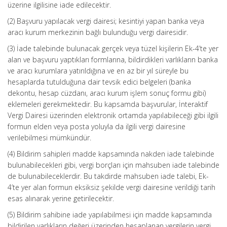
üzerine ilgilisine iade edilecektir.
(2) Başvuru yapılacak vergi dairesi; kesintiyi yapan banka veya
aracı kurum merkezinin bağlı bulunduğu vergi dairesidir.
(3) İade talebinde bulunacak gerçek veya tüzel kişilerin Ek-4’te yer
alan ve başvuru yaptıkları formlarına, bildirdikleri varlıkların banka
ve aracı kurumlara yatırıldığına ve en az bir yıl süreyle bu
hesaplarda tutulduğuna dair tevsik edici belgeleri (banka
dekontu, hesap cüzdanı, aracı kurum işlem sonuç formu gibi)
eklemeleri gerekmektedir. Bu kapsamda başvurular, İnteraktif
Vergi Dairesi üzerinden elektronik ortamda yapılabileceği gibi ilgili
formun elden veya posta yoluyla da ilgili vergi dairesine
verilebilmesi mümkündür.
(4) Bildirim sahipleri madde kapsamında nakden iade talebinde
bulunabilecekleri gibi, vergi borçları için mahsuben iade talebinde
de bulunabileceklerdir. Bu takdirde mahsuben iade talebi, Ek-
4’te yer alan formun eksiksiz şekilde vergi dairesine verildiği tarih
esas alınarak yerine getirilecektir.
(5) Bildirim sahibine iade yapılabilmesi için madde kapsamında
bildirilen varlıkların değeri üzerinden hesaplanan vergilerin vergi