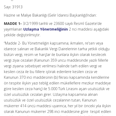
Sayı: 31913
Hazine ve Maliye Bakanlığı (Gelir İdaresi Başkanlığı)’ndan:
MADDE 1-
3/2/1999 tarihli ve 23600 sayılı Resmî Gazete’de
yayımlanan
Uzlaşma Yönetmeliğinin
2 nci maddesi aşağıdaki
şekilde değiştirilmiştir.
“Madde 2- Bu Yönetmeliğin kapsamına; ikmalen, re’sen veya
idarece salınan ve Bakanlık Vergi Dairelerinin tarha yetkili olduğu
bütün vergi, resim ve harçlar ile bunlara ilişkin olarak kesilecek
vergi ziyaı cezaları (Kanunun 359 uncu maddesinde yazılı fiillerle
vergi ziyaına sebebiyet verilmesi halinde tarh edilen vergi ve
kesilen ceza ile bu fiillere iştirak edenlere kesilen ceza ve
Kanunun 370 inci maddesinin (b) fıkrası kapsamında kendilerine
ön tespite ilişkin yazı tebliğ edilen mükelleflere mezkur maddeye
göre kesilen ceza hariç) ile 5.000 Türk Lirasını aşan usulsüzlük ve
özel usulsüzlük cezaları girer. Uzlaşma kapsamına alınan
usulsüzlük ve özel usulsüzlük cezalarının tutarı, Kanunun
mükerrer 414 üncü maddesi uyarınca, her yıl bir önceki yıla ilişkin
olarak Kanunun mükerrer 298 inci maddesine göre tespit edilen