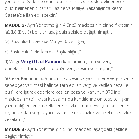
yeniden değerleme oranında artırılmak suretiyle belirlenecek
olup belirlenen tutarlar Hazine ve Maliye Bakanlığınca Resmî
Gazete’de ilan edilecektir.”
MADDE 2-
Aynı Yönetmeliğin 4 üncü maddesinin birinci fıkrasının
(a), (b), (f) ve (i) bentleri aşağıdaki şekilde değiştirilmiştir.
“a) Bakanlık: Hazine ve Maliye Bakanlığını,
b) Başkanlık: Gelir İdaresi Başkanlığını,”
“f) Vergi:
Vergi Usul Kanunu
kapsamına giren ve vergi
dairelerinin tarha yetkili olduğu vergi, resim ve harçları,”
“i) Ceza: Kanunun 359 uncu maddesinde yazılı fiillerle vergi ziyaına
sebebiyet verilmesi halinde tarh edilen vergi ve kesilen ceza ile
bu fiillere iştirak edenlere kesilen ceza ve Kanunun 370 inci
maddesinin (b) fıkrası kapsamında kendilerine ön tespite ilişkin
yazı tebliğ edilen mükelleflere mezkur maddeye göre kesilenler
dışında kalan vergi ziyaı cezaları ile usulsüzlük ve özel usulsüzlük
cezalarını,”
MADDE 3-
Aynı Yönetmeliğin 5 inci maddesi aşağıdaki şekilde
değiştirilmiştir.