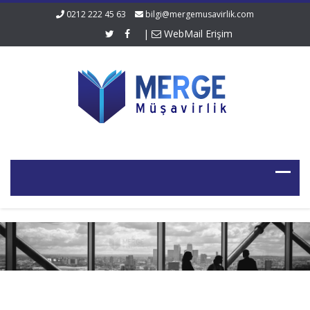
0212 222 45 63
bilgi@mergemusavirlik.com
|
WebMail Erişim