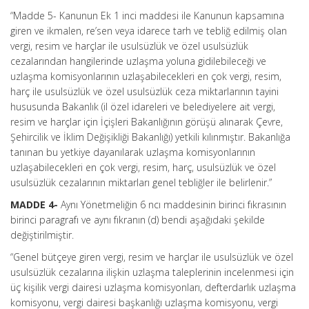
“Madde 5- Kanunun Ek 1 inci maddesi ile Kanunun kapsamına
giren ve ikmalen, re’sen veya idarece tarh ve tebliğ edilmiş olan
vergi, resim ve harçlar ile usulsüzlük ve özel usulsüzlük
cezalarından hangilerinde uzlaşma yoluna gidilebileceği ve
uzlaşma komisyonlarının uzlaşabilecekleri en çok vergi, resim,
harç ile usulsüzlük ve özel usulsüzlük ceza miktarlarının tayini
hususunda Bakanlık (il özel idareleri ve belediyelere ait vergi,
resim ve harçlar için İçişleri Bakanlığının görüşü alınarak Çevre,
Şehircilik ve İklim Değişikliği Bakanlığı) yetkili kılınmıştır. Bakanlığa
tanınan bu yetkiye dayanılarak uzlaşma komisyonlarının
uzlaşabilecekleri en çok vergi, resim, harç, usulsüzlük ve özel
usulsüzlük cezalarının miktarları genel tebliğler ile belirlenir.”
MADDE 4-
Aynı Yönetmeliğin 6 ncı maddesinin birinci fıkrasının
birinci paragrafı ve aynı fıkranın (d) bendi aşağıdaki şekilde
değiştirilmiştir.
“Genel bütçeye giren vergi, resim ve harçlar ile usulsüzlük ve özel
usulsüzlük cezalarına ilişkin uzlaşma taleplerinin incelenmesi için
üç kişilik vergi dairesi uzlaşma komisyonları, defterdarlık uzlaşma
komisyonu, vergi dairesi başkanlığı uzlaşma komisyonu, vergi