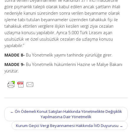
sonra verilen beyannameler ile Kanunun 371 inci maddesine
göre pişmanlık talepli olarak kabul edilen ancak şartların ihlali
nedeniyle kanuni süresinden sonra verilen beyanname olarak
işleme tabi tutulan beyannameler üzerinden tahakkuk fişi ile
tahakkuk ettirilen vergilere ilişkin kesilen vergi ziyaı cezaları
uzlaşma konusu yapılabilir. Ayrıca 5.000 Türk Lirasını aşan
usulsüzlük ve özel usulsüzlük cezaları da uzlaşma konusu
yapılabilir.”
MADDE 8-
Bu Yönetmelik yayımı tarihinde yürürlüğe girer.
MADDE 9-
Bu Yönetmelik hükümlerini Hazine ve Maliye Bakanı
yürütür.
Post
←
Ön Ödemeli Konut Satışları Hakkında Yönetmelikte Değişiklik
navigation
Yapılmasına Dair Yönetmelik
Kurum Geçici Vergi Beyannamesi Hakkında İVD Duyurusu
→