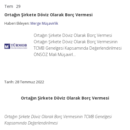
Tem
29
Ortağın
yorumlar kapalı
Şirkete
Ortağın Şirkete Döviz Olarak Borç Vermesi
Döviz
Olarak
Haberi Ekleyen:
Merge Müşavirlik
Borç
Vermesi
Ortağın Şirkete Döviz Olarak Borç Vermesi
için
Ortağın Şirkete Döviz Olarak Borç Vermesinin
TCMB Genelgesi Kapsamında Değerlendirilmesi
ÖNSÖZ Mali Müşavirl…
Tarih: 28 Temmuz 2022
Ortağın Şirkete Döviz Olarak Borç Vermesi
Ortağın Şirkete Döviz Olarak Borç Vermesinin TCMB Genelgesi
Kapsamında Değerlendirilmesi