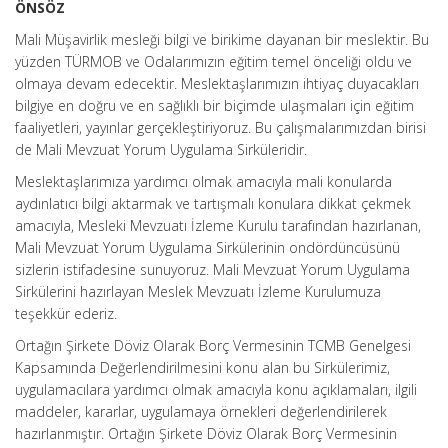
ÖNSÖZ
Mali Müşavirlik mesleği bilgi ve birikime dayanan bir meslektir. Bu
yüzden TÜRMOB ve Odalarımızın eğitim temel önceliği oldu ve
olmaya devam edecektir. Meslektaşlarımızın ihtiyaç duyacakları
bilgiye en doğru ve en sağlıklı bir biçimde ulaşmaları için eğitim
faaliyetleri, yayınlar gerçekleştiriyoruz. Bu çalışmalarımızdan birisi
de Mali Mevzuat Yorum Uygulama Sirküleridir.
Meslektaşlarımıza yardımcı olmak amacıyla mali konularda
aydınlatıcı bilgi aktarmak ve tartışmalı konulara dikkat çekmek
amacıyla, Mesleki Mevzuatı İzleme Kurulu tarafından hazırlanan,
Mali Mevzuat Yorum Uygulama Sirkülerinin ondördüncüsünü
sizlerin istifadesine sunuyoruz. Mali Mevzuat Yorum Uygulama
Sirkülerini hazırlayan Meslek Mevzuatı İzleme Kurulumuza
teşekkür ederiz.
Ortağın Şirkete Döviz Olarak Borç Vermesinin TCMB Genelgesi
Kapsamında Değerlendirilmesini konu alan bu Sirkülerimiz,
uygulamacılara yardımcı olmak amacıyla konu açıklamaları, ilgili
maddeler, kararlar, uygulamaya örnekleri değerlendirilerek
hazırlanmıştır. Ortağın Şirkete Döviz Olarak Borç Vermesinin