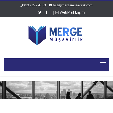
0212 222 45 63
bilgi@mergemusavirlik.com
|
WebMail Erişim