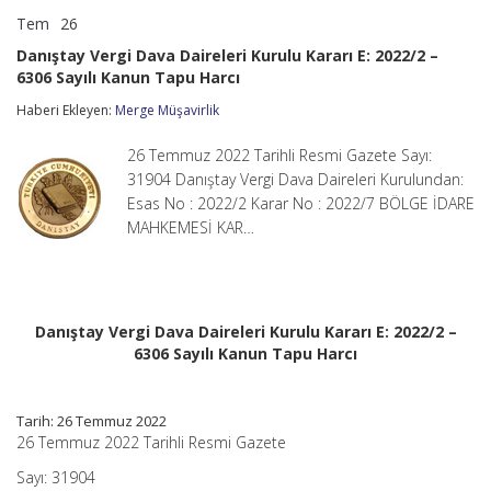
Tem
26
Danıştay
yorumlar kapalı
Vergi
Danıştay Vergi Dava Daireleri Kurulu Kararı E: 2022/2 –
Dava
6306 Sayılı Kanun Tapu Harcı
Daireleri
Kurulu
Haberi Ekleyen:
Merge Müşavirlik
Kararı
E:
2022/2
26 Temmuz 2022 Tarihli Resmi Gazete Sayı:
–
31904 Danıştay Vergi Dava Daireleri Kurulundan:
6306
Esas No : 2022/2 Karar No : 2022/7 BÖLGE İDARE
Sayılı
MAHKEMESİ KAR…
Kanun
Tapu
Harcı
için
Danıştay Vergi Dava Daireleri Kurulu Kararı E: 2022/2 –
6306 Sayılı Kanun Tapu Harcı
Tarih: 26 Temmuz 2022
26 Temmuz 2022 Tarihli Resmi Gazete
Sayı: 31904