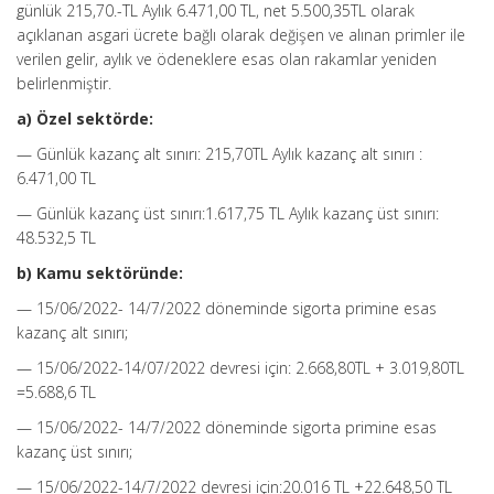
günlük 215,70.-TL Aylık 6.471,00 TL, net 5.500,35TL olarak
açıklanan asgari ücrete bağlı olarak değişen ve alınan primler ile
verilen gelir, aylık ve ödeneklere esas olan rakamlar yeniden
belirlenmiştir.
a) Özel sektörde:
— Günlük kazanç alt sınırı: 215,70TL Aylık kazanç alt sınırı :
6.471,00 TL
— Günlük kazanç üst sınırı:1.617,75 TL Aylık kazanç üst sınırı:
48.532,5 TL
b) Kamu sektöründe:
— 15/06/2022- 14/7/2022 döneminde sigorta primine esas
kazanç alt sınırı;
— 15/06/2022-14/07/2022 devresi için: 2.668,80TL + 3.019,80TL
=5.688,6 TL
— 15/06/2022- 14/7/2022 döneminde sigorta primine esas
kazanç üst sınırı;
— 15/06/2022-14/7/2022 devresi için:20.016 TL +22.648,50 TL