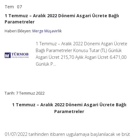
Tem
07
1
yorumlar kapalı
Temmuz
1 Temmuz – Aralık 2022 Dönemi Asgari Ücrete Bağlı
–
Parametreler
Aralık
2022
Haberi Ekleyen:
Merge Müşavirlik
Dönemi
Asgari
Ücrete
1 Temmuz – Aralık 2022 Dönemi Asgari Ücrete
Bağlı
Bağlı Parametreler Konusu Tutar (TL) Günlük
Parametreler
Asgari Ücret 215,70 Aylık Asgari Ücret 6.471,00
için
Günlük P…
Tarih: 7 Temmuz 2022
1 Temmuz – Aralık 2022 Dönemi Asgari Ücrete Bağlı
Parametreler
01/07/2022 tarihinden itibaren uygulamaya başlanılacak ve brüt