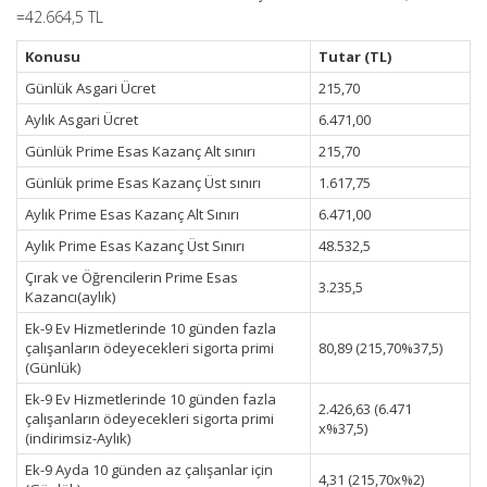
=42.664,5 TL
Konusu
Tutar (TL)
Günlük Asgari Ücret
215,70
Aylık Asgari Ücret
6.471,00
Günlük Prime Esas Kazanç Alt sınırı
215,70
Günlük prime Esas Kazanç Üst sınırı
1.617,75
Aylık Prime Esas Kazanç Alt Sınırı
6.471,00
Aylık Prime Esas Kazanç Üst Sınırı
48.532,5
Çırak ve Öğrencilerin Prime Esas
3.235,5
Kazancı(aylık)
Ek-9 Ev Hizmetlerinde 10 günden fazla
çalışanların ödeyecekleri sigorta primi
80,89 (215,70%37,5)
(Günlük)
Ek-9 Ev Hizmetlerinde 10 günden fazla
2.426,63 (6.471
çalışanların ödeyecekleri sigorta primi
x%37,5)
(indirimsiz-Aylık)
Ek-9 Ayda 10 günden az çalışanlar için
4,31 (215,70x%2)