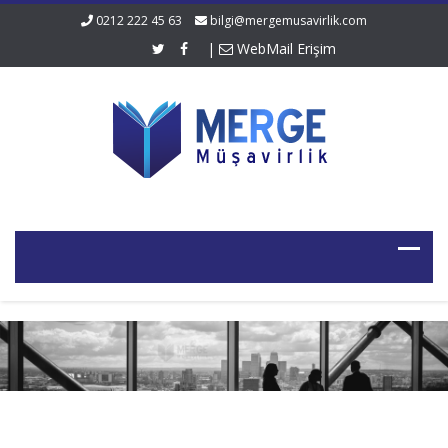
0212 222 45 63
bilgi@mergemusavirlik.com
|
WebMail Erişim