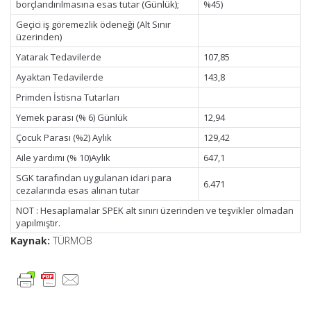
borçlandırılmasına esas tutar (Günlük);
%45)
Geçici iş göremezlik ödeneği (Alt Sınır
üzerinden)
Yatarak Tedavilerde
107,85
Ayaktan Tedavilerde
143,8
Primden İstisna Tutarları
Yemek parası (% 6) Günlük
12,94
Çocuk Parası (%2) Aylık
129,42
Aile yardımı (% 10)Aylık
647,1
SGK tarafından uygulanan idari para
6.471
cezalarında esas alınan tutar
NOT : Hesaplamalar SPEK alt sınırı üzerinden ve teşvikler olmadan
yapılmıştır.
Kaynak:
TÜRMOB