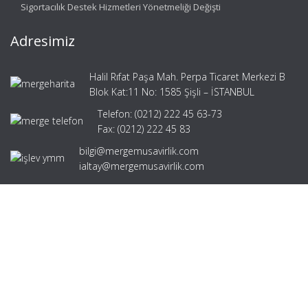
Sigortacılık Destek Hizmetleri Yönetmeliği Değişti
Adresimiz
Halil Rıfat Paşa Mah. Perpa Ticaret Merkezi B
Blok Kat:11 No: 1585 Şişli – İSTANBUL
Telefon: (0212) 222 45 63-73
Fax: (0212) 222 45 83
bilgi@mergemusavirlik.com
ialtay@mergemusavirlik.com
Hızlı Menü
Ana Sayfa
Hakkımızda
Hizmetlerimiz
Güncel Mevzuat
İletişim