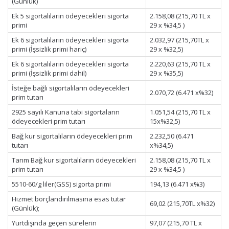
(Günlük)
Ek 5 sigortalıların ödeyecekleri sigorta
2.158,08 (215,70 TL x
primi
29 x %34,5 )
Ek 6 sigortalıların ödeyecekleri sigorta
2.032,97 (215,70TL x
primi (İşsizlik primi hariç)
29 x %32,5)
Ek 6 sigortalıların ödeyecekleri sigorta
2.220,63 (215,70 TL x
primi (İşsizlik primi dahil)
29 x %35,5)
İsteğe bağlı sigortalıların ödeyecekleri
2.070,72 (6.471 x%32)
prim tutarı
2925 sayılı Kanuna tabi sigortaların
1.051,54 (215,70 TL x
ödeyecekleri prim tutarı
15x%32,5)
Bağ kur sigortalıların ödeyecekleri prim
2.232,50 (6.471
tutarı
x%34,5)
Tarım Bağ kur sigortalıların ödeyecekleri
2.158,08 (215,70 TL x
prim tutarı
29 x %34,5 )
5510-60/g liler(GSS) sigorta primi
194,13 (6.471 x%3)
Hizmet borçlandırılmasına esas tutar
69,02 (215,70TL x%32)
(Günlük);
Yurtdışında geçen sürelerin
97,07 (215,70 TL x