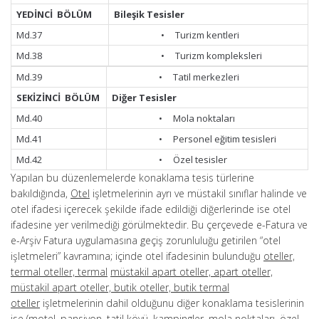
YEDİNCİ BÖLÜM
Bileşik Tesisler
Md.37
• Turizm kentleri
Md.38
• Turizm kompleksleri
Md.39
• Tatil merkezleri
SEKİZİNCİ BÖLÜM
Diğer Tesisler
Md.40
• Mola noktaları
Md.41
• Personel eğitim tesisleri
Md.42
• Özel tesisler
Yapılan bu düzenlemelerde konaklama tesis türlerine
bakıldığında,
Otel
işletmelerinin ayrı ve müstakil sınıflar halinde ve
otel ifadesi içerecek şekilde ifade edildiği diğerlerinde ise otel
ifadesine yer verilmediği görülmektedir. Bu çerçevede e-Fatura ve
e-Arşiv Fatura uygulamasına geçiş zorunluluğu getirilen “otel
işletmeleri” kavramına; içinde otel ifadesinin bulunduğu
oteller,
termal oteller, termal
müstakil apart oteller, apart oteller,
müstakil apart oteller, butik oteller, butik termal
oteller
işletmelerinin dahil olduğunu diğer konaklama tesislerinin
ise (motel, pansiyon, tatil köyü, kampingler, mola noktaları, özel