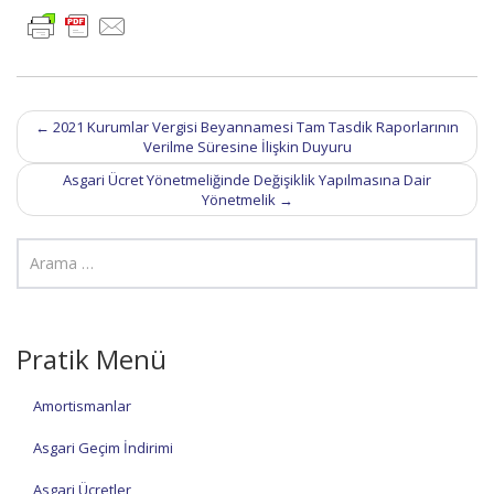
Post
←
2021 Kurumlar Vergisi Beyannamesi Tam Tasdik Raporlarının
navigation
Verilme Süresine İlişkin Duyuru
Asgari Ücret Yönetmeliğinde Değişiklik Yapılmasına Dair
Yönetmelik
→
Pratik Menü
Amortismanlar
Asgari Geçim İndirimi
Asgari Ücretler