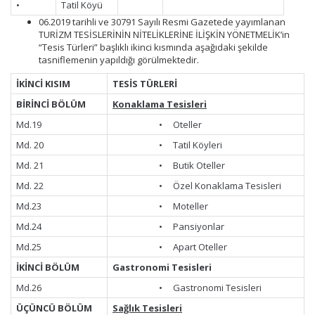
•
Tatil Köyü
06.2019 tarihli ve 30791 Sayılı Resmi Gazetede yayımlanan
TURİZM TESİSLERİNİN NİTELİKLERİNE İLİŞKİN YÖNETMELİK’in
“Tesis Türleri” başlıklı ikinci kısmında aşağıdaki şekilde
tasniflemenin yapıldığı görülmektedir.
İKİNCİ KISIM
TESİS TÜRLERİ
BİRİNCİ BÖLÜM
Konaklama Tesisleri
Md.19
• Oteller
Md. 20
• Tatil Köyleri
Md. 21
• Butik Oteller
Md. 22
• Özel Konaklama Tesisleri
Md.23
• Moteller
Md.24
• Pansiyonlar
Md.25
• Apart Oteller
İKİNCİ BÖLÜM
Gastronomi Tesisleri
Md.26
• Gastronomi Tesisleri
ÜÇÜNCÜ BÖLÜM
Sağlık Tesisleri