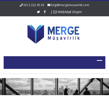
0212 222 45 63
bilgi@mergemusavirlik.com
|
WebMail Erişim