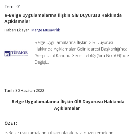
Tem
01
e-
yorumlar kapalı
Belge
e-Belge Uygulamalarına İlişkin GİB Duyurusu Hakkında
Uygulamalarına
Açıklamalar
İlişkin
GİB
Haberi Ekleyen:
Merge Müşavirlik
Duyurusu
Hakkında
Açıklamalar
Belge Uygulamalarına İlişkin GİB Duyurusu
için
Hakkında Açıklamalar Gelir İdaresi Başkanlığı’nca
“Vergi Usul Kanunu Genel Tebliği (Sıra No:509)’nde
Değişi…
Tarih: 30 Haziran 2022
-Belge Uygulamalarına İlişkin GİB Duyurusu Hakkında
Açıklamalar
ÖZET:
e-Belge uygulamalarına ilişkin olarak bazı düzenlemelerin