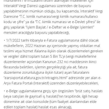
mühürlerini / e-İmzalarını teslim alamayan mükellefler için
İnteraktif Vergi Dairesi uygulaması üzerinden de başvuru
yapılabilmesinin mümkün olduğu, bu kapsamda, İnteraktif Vergi
Dairesine “T.C. kimlik numarası/vergi kimlik numarası/kullanıcı
kodu ve şifre” ya da “T.C. kimlik numarası ve e-Devlet şifresi” ile
giriş yapılarak “İşlem Başlat / e-Defter ve e-Belge İşlemleri”
menüleri aracılığıyla başvuru yapılabileceği,
• 1/7/2022 tarihi itibarıyla e-Fatura uygulamasına dâhil olacak
mükelleflerin, 2022 Haziran ayı içerisinde yapmış oldukları mal
teslimi veya hizmet ifalarına ilişkin olarak düzenlemeleri gereken
ve vergiler dâhil toplam tutarı 5 Bin TL’yi (vergi mükelleflerine
düzenlenenler açısından Kanunun 232 nci maddesinin ikinci
fıkrasında belirtilen, işlemin gerçekleştiği yıla ait, fatura
düzenleme zorunluluğuna ilişkin tutarı) aşan faturalarını
“earsivportal.efatura.gov.tr/intragiris.html” adresinde yer alan e-
Arşiv Fatura Portalı (İnteraktif) üzerinden düzenleyebilecekleri,
• e-Belge uygulamalarına geçiş için öngörülen “brüt satış hasılatı
(veya satışları ile gayrisafi iş hasılatı)”nın tespitinde, ilgili hesap
dönemine ait olan konsolide (tüm faaliyet alanlarından elde
edilen toplam hasılat) hasılat esas alınacağı,