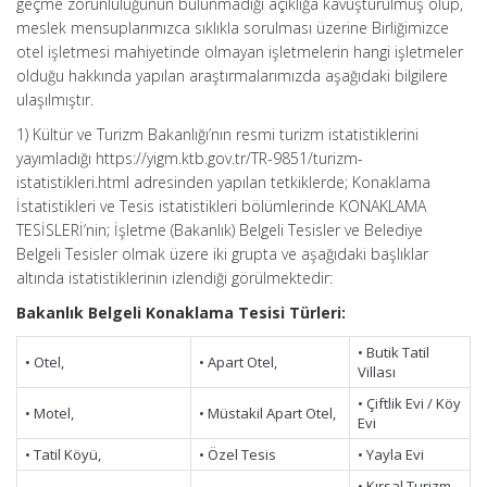
geçme zorunluluğunun bulunmadığı açıklığa kavuşturulmuş olup,
meslek mensuplarımızca sıklıkla sorulması üzerine Birliğimizce
otel işletmesi mahiyetinde olmayan işletmelerin hangi işletmeler
olduğu hakkında yapılan araştırmalarımızda aşağıdaki bilgilere
ulaşılmıştır.
1) Kültür ve Turizm Bakanlığı’nın resmi turizm istatistiklerini
yayımladığı https://yigm.ktb.gov.tr/TR-9851/turizm-
istatistikleri.html adresinden yapılan tetkiklerde; Konaklama
İstatistikleri ve Tesis istatistikleri bölümlerinde KONAKLAMA
TESİSLERİ’nin; İşletme (Bakanlık) Belgeli Tesisler ve Belediye
Belgeli Tesisler olmak üzere iki grupta ve aşağıdaki başlıklar
altında istatistiklerinin izlendiği görülmektedir:
Bakanlık Belgeli Konaklama Tesisi Türleri:
• Butik Tatil
• Otel,
• Apart Otel,
Villası
• Çiftlik Evi / Köy
• Motel,
• Müstakil Apart Otel,
Evi
• Tatil Köyü,
• Özel Tesis
• Yayla Evi
• Kırsal Turizm