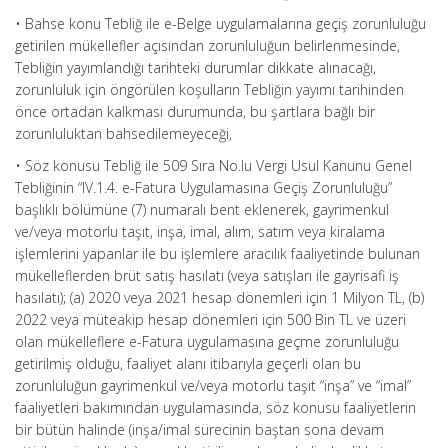
• Bahse konu Tebliğ ile e-Belge uygulamalarına geçiş zorunluluğu
getirilen mükellefler açısından zorunluluğun belirlenmesinde,
Tebliğin yayımlandığı tarihteki durumlar dikkate alınacağı,
zorunluluk için öngörülen koşulların Tebliğin yayımı tarihinden
önce ortadan kalkması durumunda, bu şartlara bağlı bir
zorunluluktan bahsedilemeyeceği,
• Söz konusu Tebliğ ile 509 Sıra No.lu Vergi Usul Kanunu Genel
Tebliğinin “IV.1.4. e-Fatura Uygulamasına Geçiş Zorunluluğu”
başlıklı bölümüne (7) numaralı bent eklenerek, gayrimenkul
ve/veya motorlu taşıt, inşa, imal, alım, satım veya kiralama
işlemlerini yapanlar ile bu işlemlere aracılık faaliyetinde bulunan
mükelleflerden brüt satış hasılatı (veya satışları ile gayrisafi iş
hasılatı); (a) 2020 veya 2021 hesap dönemleri için 1 Milyon TL, (b)
2022 veya müteakip hesap dönemleri için 500 Bin TL ve üzeri
olan mükelleflere e-Fatura uygulamasına geçme zorunluluğu
getirilmiş olduğu, faaliyet alanı itibarıyla geçerli olan bu
zorunluluğun gayrimenkul ve/veya motorlu taşıt “inşa” ve “imal”
faaliyetleri bakımından uygulamasında, söz konusu faaliyetlerin
bir bütün halinde (inşa/imal sürecinin baştan sona devam