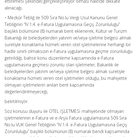
ettirilmesi şeklinde) gerçekleştiriliyor olması halinde dikkate
alınacağı,
• Mezkûr Tebliğ ile 509 Sıra No.lu Vergi Usul Kanunu Genel
Tebliğinin “IV.1.4. e-Fatura Uygulamasına Geçiş Zorunluluğu”
başlıklı bölümüne (8) numaralı bent eklenerek, Kültür ve Turizm
Bakanlığı ile belediyelerden yatırım ve/veya işletme belgesi almak
suretiyle konaklama hizmeti veren otel işletmelerine herhangi bir
hadle sınırlı olmaksızın e-Fatura uygulamasına geçme zorunluluğu
getirildiği, bahse konu düzenleme kapsamında e-Fatura
uygulamasına geçmesi zorunlu olan işletmeler, Bakanlık ile
belediyelerden yatırım ve/veya işletme belgesi almak suretiyle
konaklama hizmeti veren otel işletmeleri olduğu, bu mahiyette
olmayan işletmelerin anılan bent kapsamında
değerlendirilmeyeceği,
belirtilmiştir.
Söz konusu duyuru ile OTEL İŞLETMESİ mahiyetinde olmayan
işletmelerinin e-Fatura ve e-Arşiv Fatura uygulamasına 509 Sıra
No.lu VUK Genel Tebliğinin “IV.1.4. e-Fatura Uygulamasına Geçiş
Zorunluluğu” başlıklı bölümünün (8) numaralı bendi kapsamında