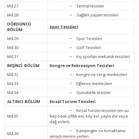
Md.27
• Termal tesisler
Md.28
• Sağlıklı yaşam tesisleri
DÖRDÜNCÜ
Spor Tesisleri
BÖLÜM
Md.29
• Spor Tesisleri
Md.30
• Golf Tesisleri
Md.31
• Kış sporları mekanik tesisleri
BEŞİNCİ BÖLÜM
Kongre ve Rekreasyon Tesisleri
Md.32
• Kongre ve sergi merkezleri
Md.33
• Eğlence merkezleri
Md.34
• Günübirlik tesisler
ALTINCI BÖLÜM
Kırsal Turizm Tesisleri
• Kırsal Turizm tesisleri (en az
Md.35
beş odalı çiftlik evi, köy evi, yayla evi veya
dağ evleri)
• Kampingler ve konaklama
Md.36
amaçlı mesire yerleri