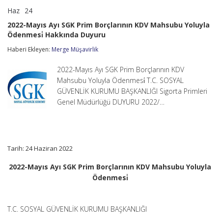
Haz
24
2022-
yorumlar kapalı
Mayıs
2022-Mayıs Ayı SGK Prim Borçlarının KDV Mahsubu Yoluyla
Ayı
Ödenmesi̇ Hakkında Duyuru
SGK
Prim
Haberi Ekleyen:
Merge Müşavirlik
Borçlarının
KDV
Mahsubu
2022-Mayıs Ayı SGK Prim Borçlarının KDV
Yoluyla
Mahsubu Yoluyla Ödenmesi̇ T.C. SOSYAL
Ödenmesi̇
GÜVENLİK KURUMU BAŞKANLIĞI Sigorta Primleri
Hakkında
Genel Müdürlüğü DUYURU 2022/…
Duyuru
için
Tarih: 24 Haziran 2022
2022-Mayıs Ayı SGK Prim Borçlarının KDV Mahsubu Yoluyla
Ödenmesi̇
T.C. SOSYAL GÜVENLİK KURUMU BAŞKANLIĞI