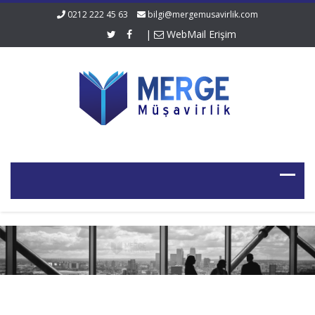
0212 222 45 63
bilgi@mergemusavirlik.com
|
WebMail Erişim