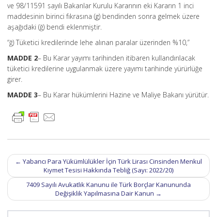
ve 98/11591 sayılı Bakanlar Kurulu Kararının eki Kararın 1 inci
maddesinin birinci fıkrasına (g) bendinden sonra gelmek üzere
aşağıdaki (ğ) bendi eklenmiştir.
“ğ) Tüketici kredilerinde lehe alınan paralar üzerinden %10,”
MADDE 2
– Bu Karar yayımı tarihinden itibaren kullandırılacak
tüketici kredilerine uygulanmak üzere yayımı tarihinde yürürlüğe
girer.
MADDE 3
– Bu Karar hükümlerini Hazine ve Maliye Bakanı yürütür.
Post
←
Yabancı Para Yükümlülükler İçin Türk Lirası Cinsinden Menkul
navigation
Kıymet Tesisi Hakkında Tebliğ (Sayı: 2022/20)
7409 Sayılı Avukatlık Kanunu ile Türk Borçlar Kanununda
Değişiklik Yapılmasına Dair Kanun
→