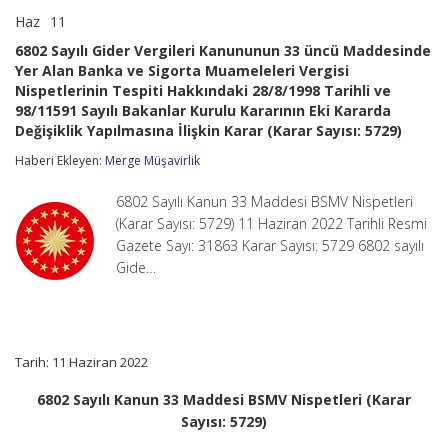
Haz
11
6802
yorumlar kapalı
Sayılı
6802 Sayılı Gider Vergileri Kanununun 33 üncü Maddesinde
Gider
Yer Alan Banka ve Sigorta Muameleleri Vergisi
Vergileri
Nispetlerinin Tespiti Hakkındaki 28/8/1998 Tarihli ve
Kanununun
33
98/11591 Sayılı Bakanlar Kurulu Kararının Eki Kararda
üncü
Değişiklik Yapılmasına İlişkin Karar (Karar Sayısı: 5729)
Maddesinde
Yer
Haberi Ekleyen:
Merge Müşavirlik
Alan
Banka
6802 Sayılı Kanun 33 Maddesi BSMV Nispetleri
ve
(Karar Sayısı: 5729) 11 Haziran 2022 Tarihli Resmi
Sigorta
Muameleleri
Gazete Sayı: 31863 Karar Sayısı: 5729 6802 sayılı
Vergisi
Gide…
Nispetlerinin
Tespiti
Hakkındaki
28/8/1998
Tarihli
Tarih: 11 Haziran 2022
ve
98/11591
Sayılı
6802 Sayılı Kanun 33 Maddesi BSMV Nispetleri (Karar
Bakanlar
Sayısı: 5729)
Kurulu
Kararının