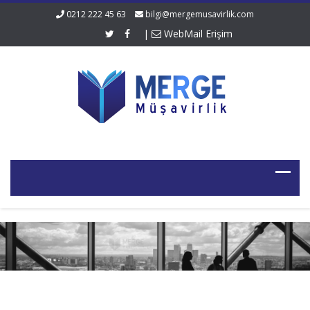
0212 222 45 63
bilgi@mergemusavirlik.com
|
WebMail Erişim