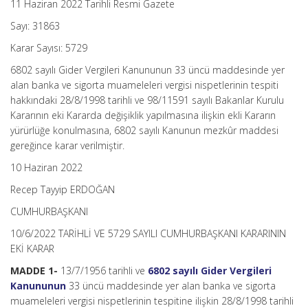
11 Haziran 2022 Tarihli Resmi Gazete
Eki
Kararda
Sayı: 31863
Değişiklik
Yapılmasına
Karar Sayısı: 5729
İlişkin
6802 sayılı Gider Vergileri Kanununun 33 üncü maddesinde yer
Karar
(Karar
alan banka ve sigorta muameleleri vergisi nispetlerinin tespiti
Sayısı:
hakkındaki 28/8/1998 tarihli ve 98/11591 sayılı Bakanlar Kurulu
5729)
Kararının eki Kararda değişiklik yapılmasına ilişkin ekli Kararın
için
yürürlüğe konulmasına, 6802 sayılı Kanunun mezkûr maddesi
gereğince karar verilmiştir.
10 Haziran 2022
Recep Tayyip ERDOĞAN
CUMHURBAŞKANI
10/6/2022 TARİHLİ VE 5729 SAYILI CUMHURBAŞKANI KARARININ
EKİ KARAR
MADDE 1-
13/7/1956 tarihli ve
6802 sayılı Gider Vergileri
Kanununun
33 üncü maddesinde yer alan banka ve sigorta
muameleleri vergisi nispetlerinin tespitine ilişkin 28/8/1998 tarihli