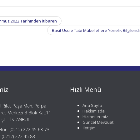
emmuz 2022 Tarihinden İtibaren
Basit Usule Tabi Mükelleflere Yönelik Bilgilen
miz
Hızlı Menü
Ana Sayfa
il Rıfat Paşa Mah. Perpa
Hakkımızda
aret Merkezi B Blok Kat:11
Hizmetlerimiz
işli – İSTANBUL
Güncel Mevzuat
İletişim
efon: (0212) 222 45 63-73
: (0212) 222 45 83