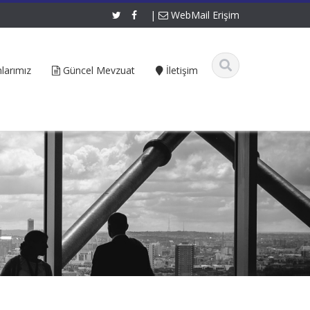
|
WebMail Erişim
larımız
Güncel Mevzuat
İletişim