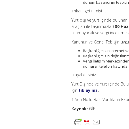
dönem kazancının tespitind
imkanı getirilmiştir.
Yurt dışı ve yurt içinde bulunan
araçları ile taşınmazlar)
30 Haz
alınmayacak ve vergi incelemesi
Kanunun ve Genel Tebliğin uygula
Başkanlığımızın internet s
Başkanlığımızın doğrulan
Vergi İletişim Merkezi’nden
numaralı telefon hattında
ulaşabilirsiniz.
Yurt Dışında ve Yurt İçinde Bul
için
tıklayınız
.
1 Seri No.lu Bazı Varlıkların 
Kaynak:
GİB