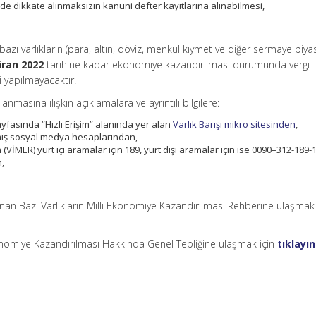
e dikkate alınmaksızın kanuni defter kayıtlarına alınabilmesi,
 bazı varlıkların (para, altın, döviz, menkul kıymet ve diğer sermaye piya
iran 2022
tarihine kadar ekonomiye kazandırılması durumunda vergi
 yapılmayacaktır.
nmasına ilişkin açıklamalara ve ayrıntılı bilgilere:
ayfasında “Hızlı Erişim” alanında yer alan
Varlık Barışı mikro sitesinden
,
mış sosyal medya hesaplarından,
 (VİMER) yurt içi aramalar için 189, yurt dışı aramalar için ise 0090–312-189-
n,
unan Bazı Varlıkların Milli Ekonomiye Kazandırılması Rehberine ulaşmak
Ekonomiye Kazandırılması Hakkında Genel Tebliğine ulaşmak için
tıklayın