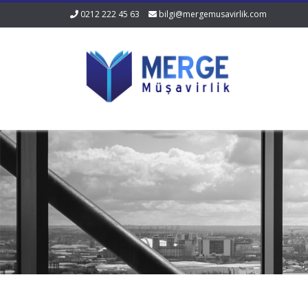
0212 222 45 63
bilgi@mergemusavirlik.com