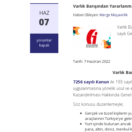
Varlık Barışından Yararlanm
HAZ
Haberi Ekleyen:
Merge Müşavirlik
07
Varlık 
sayılı 
Varlık
yorumlar
Barışından
kapalı
Yararlanmak
İçin
Son
Tarih: 7 Haziran 2022
Tarih
30
Varlık Ba
Haziran
2022
7256 sayılı Kanun
ile 193 say
için
uygulanmasına yönelik usul ve es
Kazandırılması Hakkında Genel T
Söz konusu düzenlemeyle;
Gerçek ve tüzel kişilerin 
araçlarının Türkiye’ye geti
Yurt içinde bulunan ancak 
para, altın, döviz, menkul 