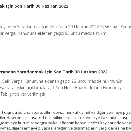
ak İçin Son Tarih 30 Haziran 2022
Barışından Yararlanmak İçin Son Tarih 30 Haziran 2022 7256 sayılı Kanun
Gelir Vergisi Kanununa eklenen geçici 93 üncü madde hükm…
rışından Yararlanmak İçin Son Tarih 30 Haziran 2022
ılı Gelir Vergisi Kanununa eklenen geçici 93 üncü madde hükmünün
aslara ilişkin açıklamalara, 1 Seri No.lu Bazı Varlıkların Ekonomiye
ebliğinde yer verilmiştir.
yurt dışında bulunan para, altın, döviz, menkul kıymet ve diğer sermaye piy
rilerek serbestçe tasarruf edilebilmesi ve milli ekonomiye kazandırılması,
gelir veya kurumlar vergisi mükelleflerinin kanuni defter kayıtlarında yer
kıymet, diğer sermaye piyasası araçları ve taşınmazların vergi dairesine bild