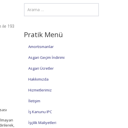
 ile 193
Pratik Menü
Amortismanlar
Asgari Geçim İndirimi
Asgari Ücretler
Hakkımızda
Hizmetlerimiz
İletişim
asası
İş Kanunu IPC
 almayan
İşçilik Maliyetleri
irilerek,