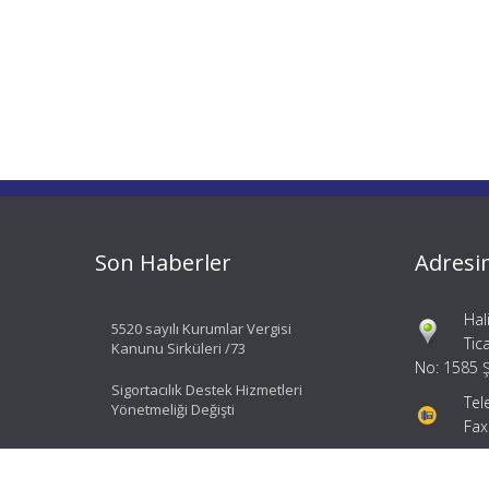
Son Haberler
Adresi
Hal
5520 sayılı Kurumlar Vergisi
Tic
Kanunu Sirküleri /73
No: 1585 Ş
Sigortacılık Destek Hizmetleri
Tel
Yönetmeliği Değişti
Fax
bil
ial