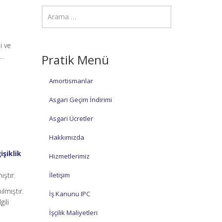
i ve
ğ…
Pratik Menü
Amortismanlar
Asgari Geçim İndirimi
Asgari Ücretler
Hakkımızda
şiklik
Hizmetlerimiz
ıştır.
İletişim
lmıştır.
İş Kanunu IPC
ili
İşçilik Maliyetleri