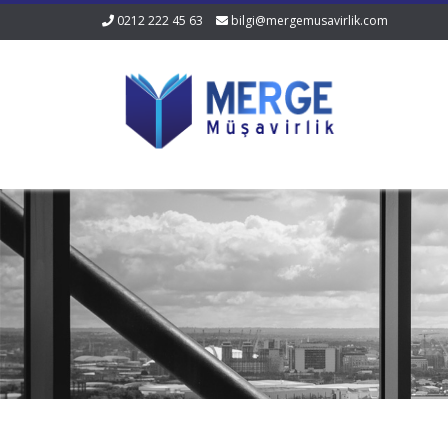
0212 222 45 63
bilgi@mergemusavirlik.com