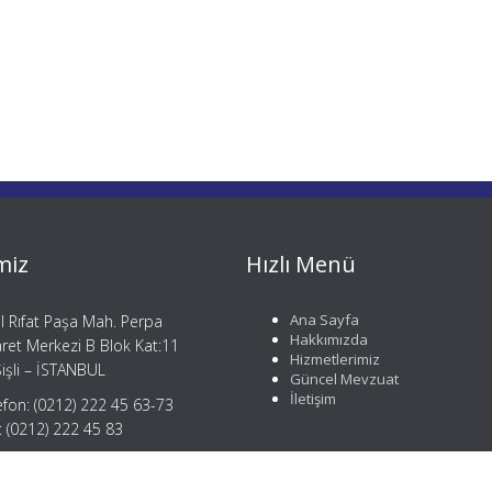
miz
Hızlı Menü
Ana Sayfa
il Rıfat Paşa Mah. Perpa
Hakkımızda
aret Merkezi B Blok Kat:11
Hizmetlerimiz
işli – İSTANBUL
Güncel Mevzuat
İletişim
efon: (0212) 222 45 63-73
: (0212) 222 45 83
gi@mergemusavirlik.com
tay@mergemusavirlik.com