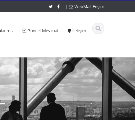
|
WebMail Erişim
larımız
Güncel Mevzuat
İletişim