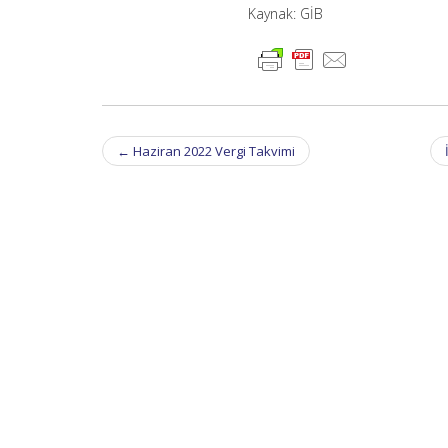
Kaynak: GİB
Post
←
Haziran 2022 Vergi Takvimi
navigation