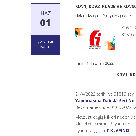
KDV1, KDV2, KDV2B ve KDV90
HAZ
Haberi Ekleyen:
Merge Müşavirlik
01
KDV1, K
31816 
KDV1,
yorumlar
KDV2,
kapalı
KDV2B
ve
KDV9015
Tarih: 1 Haziran 2022
Beyannamelerinde
Değişiklik
KDV1, KD
için
21/4/2022 tarihli ve 31816 say
Yapılmasına Dair 41 Seri No.
Beyannamesinde 01.06.2022 tarihi
Mevzuat değişiklikleri nedeni
Mükelleflerimizin, Beyanname Dü
ayrıntılı bilgi için
TIKLAYINIZ