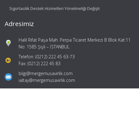
Sigortacılık Destek Hizmetleri Yönetmeliği Değişti
Adresimiz
Halil Rıfat Paşa Mah. Perpa Ticaret Merkezi B Blok Kat:11
No: 1585 Şişli – İSTANBUL
Telefon: (0212) 222 45 63-73
Fax: (0212) 222 45 83
bilgi@mergemusavirlik.com
ialtay@mergemusavirlik.com
Hızlı Menü
Ana Sayfa
Hakkımızda
Hizmetlerimiz
Güncel Mevzuat
İletişim