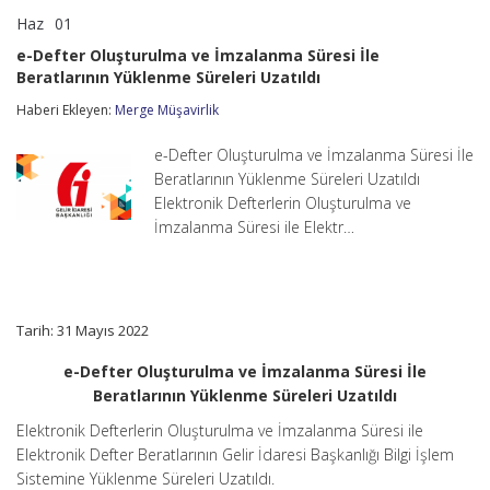
Haz
01
e-
yorumlar kapalı
Defter
e-Defter Oluşturulma ve İmzalanma Süresi İle
Oluşturulma
Beratlarının Yüklenme Süreleri Uzatıldı
ve
İmzalanma
Haberi Ekleyen:
Merge Müşavirlik
Süresi
İle
Beratlarının
e-Defter Oluşturulma ve İmzalanma Süresi İle
Yüklenme
Beratlarının Yüklenme Süreleri Uzatıldı
Süreleri
Elektronik Defterlerin Oluşturulma ve
Uzatıldı
İmzalanma Süresi ile Elektr…
için
Tarih: 31 Mayıs 2022
e-Defter Oluşturulma ve İmzalanma Süresi İle
Beratlarının Yüklenme Süreleri Uzatıldı
Elektronik Defterlerin Oluşturulma ve İmzalanma Süresi ile
Elektronik Defter Beratlarının Gelir İdaresi Başkanlığı Bilgi İşlem
Sistemine Yüklenme Süreleri Uzatıldı.