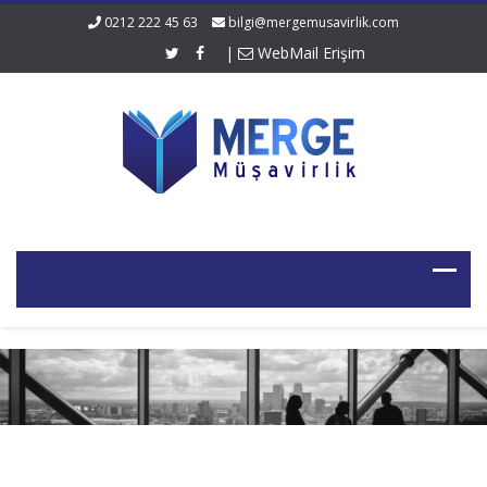
0212 222 45 63
bilgi@mergemusavirlik.com
|
WebMail Erişim