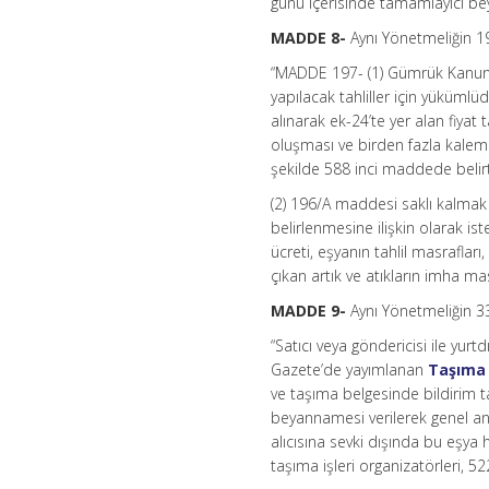
günü içerisinde tamamlayıcı beya
MADDE 8-
Aynı Yönetmeliğin 19
“MADDE 197- (1) Gümrük Kanunun
yapılacak tahliller için yüküml
alınarak ek-24’te yer alan fiyat
oluşması ve birden fazla kalemi
şekilde 588 inci maddede belirti
(2) 196/A maddesi saklı kalmak 
belirlenmesine ilişkin olarak ist
ücreti, eşyanın tahlil masrafla
çıkan artık ve atıkların imha ma
MADDE 9-
Aynı Yönetmeliğin 3
“Satıcı veya göndericisi ile yurt
Gazete’de yayımlanan
Taşıma 
ve taşıma belgesinde bildirim ta
beyannamesi verilerek genel ant
alıcısına sevki dışında bu eşya 
taşıma işleri organizatörleri, 