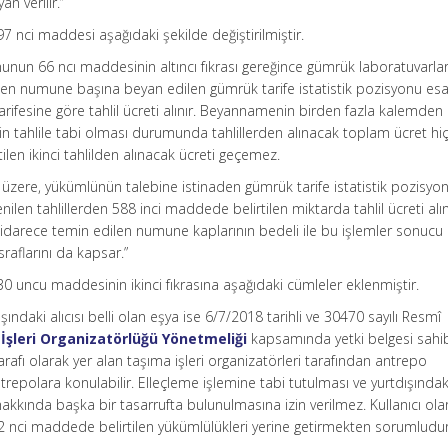
n verilir.”
7 nci maddesi aşağıdaki şekilde değiştirilmiştir.
un 66 ncı maddesinin altıncı fıkrası gereğince gümrük laboratuvarla
üden numune başına beyan edilen gümrük tarife istatistik pozisyonu es
 tarifesine göre tahlil ücreti alınır. Beyannamenin birden fazla kalemden
n tahlile tabi olması durumunda tahlillerden alınacak toplam ücret hiç
len ikinci tahlilden alınacak ücreti geçemez.
üzere, yükümlünün talebine istinaden gümrük tarife istatistik pozisyo
enilen tahlillerden 588 inci maddede belirtilen miktarda tahlil ücreti alını
rı, idarece temin edilen numune kaplarının bedeli ile bu işlemler sonucu
sraflarını da kapsar.”
30 uncu maddesinin ikinci fıkrasına aşağıdaki cümleler eklenmiştir.
dışındaki alıcısı belli olan eşya ise 6/7/2018 tarihli ve 30470 sayılı Resmî
İşleri Organizatörlüğü Yönetmeliği
kapsamında yetki belgesi sahib
rafı olarak yer alan taşıma işleri organizatörleri tarafından antrepo
repolara konulabilir. Elleçleme işlemine tabi tutulması ve yurtdışındak
hakkında başka bir tasarrufta bulunulmasına izin verilmez. Kullanıcı ola
522 nci maddede belirtilen yükümlülükleri yerine getirmekten sorumludur