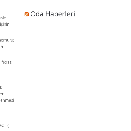
Oda Haberleri
iyle
işinin
 memuru;
na
fıkrası
ak
ken
klenmesi
edi iş