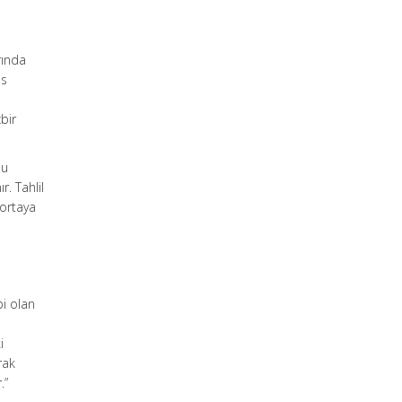
rında
as
bir
nu
r. Tahlil
 ortaya
i olan
i
rak
.”