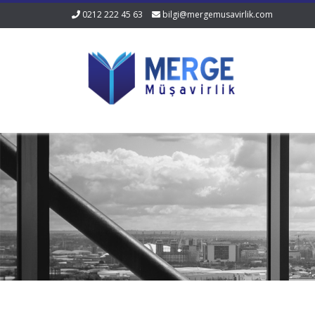
0212 222 45 63
bilgi@mergemusavirlik.com