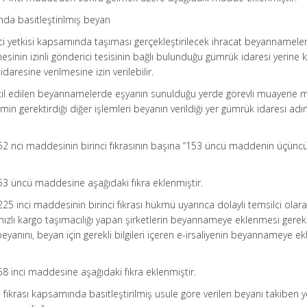
ında basitleştirilmiş beyan
ci yetkisi kapsamında taşıması gerçekleştirilecek ihracat beyannameler
sinin izinli gönderici tesisinin bağlı bulunduğu gümrük idaresi yerine k
daresine verilmesine izin verilebilir.
escil edilen beyannamelerde eşyanın sunulduğu yerde görevli muayene
in gerektirdiği diğer işlemleri beyanın verildiği yer gümrük idaresi adı
52 nci maddesinin birinci fıkrasının başına “153 üncü maddenin üçüncü 
53 üncü maddesine aşağıdaki fıkra eklenmiştir.
25 inci maddesinin birinci fıkrası hükmü uyarınca dolaylı temsilci olar
e hızlı kargo taşımacılığı yapan şirketlerin beyannameye eklenmesi gere
yanını, beyan için gerekli bilgileri içeren e-irsaliyenin beyannameye e
58 inci maddesine aşağıdaki fıkra eklenmiştir.
ıkrası kapsamında basitleştirilmiş usule göre verilen beyanı takiben y