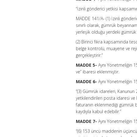
“İzinli gönderici yetkisi kapsam
MADDE 141/A- (1) İzinli gönderi
sınırlı olarak, gümrük beyanname
yerleşik olduğu yerdeki gümrük i
(2) Birinci fıkra kapsamında t
belge kontrolü, muayene ve rejim
gerçekleştirir.”
MADDE 5-
Aynı Yönetmeliğin 1
ve” ibaresi eklenmiştir.
MADDE 6-
Aynı Yönetmeliğin 1
“(3) Gümrük idareleri, Kanunun 2
yetkilendirilen posta idaresi v
faturanın eklenmediği gümrük be
kaydıyla kabul edebilir.”
MADDE 7-
Aynı Yönetmeliğin 1
“(6) 153 üncü maddenin üçüncü f