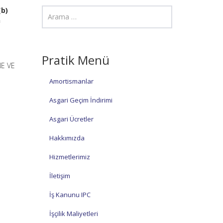
(b)
n
Pratik Menü
NE VE
Amortismanlar
Asgari Geçim İndirimi
Asgari Ücretler
Hakkımızda
Hizmetlerimiz
İletişim
İş Kanunu IPC
İşçilik Maliyetleri