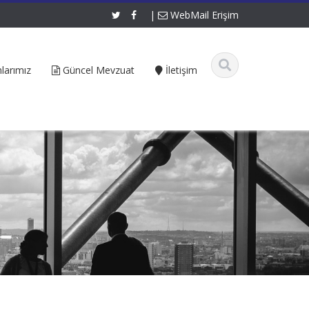
|
WebMail Erişim
larımız
Güncel Mevzuat
İletişim