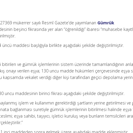
e 27369 mükerrer sayılı Resmî Gazete’de yayımlanan
Gümrük
inin beşinci fıkrasında yer alan “öğrenildiği” ibaresi “muhasebe kayıt
rilmiştir.
 üncü maddesi başlığıyla birlikte aşağıdaki şekilde değiştirilmiştir.
 bitirilen ve gümrük işlemlerinin sistem üzerinde tamamlandığının anla
ıkış onayı verilen eşya; 130 uncu madde hükümleri çerçevesinde eşya s
bu kapsamda vekalet verdiği diğer kişi tarafından geçici depolama yeri
0 uncu maddesinin birinci fıkrası aşağıdaki şekilde değiştirilmiştir.
aylanmış işlem ve kullanımın gerektirdiği şartların yerine getirilmesi v
nata bağlanması suretiyle gümrük işlemlerinin bitirilmesi halinde eşya
eslimi; eşya sahibi, taşıyıcı, işletici kuruluş veya bunların temsilcileri ar
kleştirilir.”
41 inci maddeden sonra gelmek üzere aşağıdaki madde eklenmiştir.