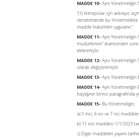
MADDE 10-
Aynı Yönetmeliğin 5
“(1) Antrepolar için antrepo açma
denetimlerde bu Yönetmelikte bel
madde hükümleri uygulanır.”
MADDE 11-
Aynı Yönetmeliğin 5
müdürlerinin” ibaresinden sonra
eklenmiştir.
MADDE 12-
Aynı Yönetmeliğin 5
olarak değiştirilmiştir.
MADDE 13-
Aynı Yönetmeliğin E
MADDE 14-
Aynı Yönetmeliği
başlığının birinci paragrafında ye
MADDE 15-
Bu Yönetmeliğin;
a) 5 inci, 6 ncı ve 7 nci maddele
b) 11 inci maddesi 1/1/2023 tar
c) Diğer maddeleri yayımı tarihi