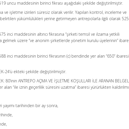
19 uncu maddesinin birinci fıkrası aşağıdaki şekilde değiştirilmiştir.
 ve işletme izinleri süresiz olarak verilir. Yapılan kontrol, inceleme ve
irtilen yükümlülükleri yerine getirmeyen antrepolarla ilgili olarak 525 
75 inci maddesinin altıncı fıkrasına “şirketi temsil ve ilzama yetkili
 gelmek üzere “ve anonim şirketlerde yönetim kurulu üyelerinin” ibare
88 inci maddesinin birinci fıkrasının (c) bendinde yer alan “650” ibaresi
K-24’ü ekteki şekilde değiştirilmiştir.
n EK: 80’inin ANTREPO AÇMA VE İŞLETME KOŞULLARI İLE ARANAN BELGE
r alan “ile iznin geçerlilik süresini uzatma” ibaresi yürürlükten kaldırılmış
ri yayımı tarihinden bir ay sonra,
ihinde,
nde,