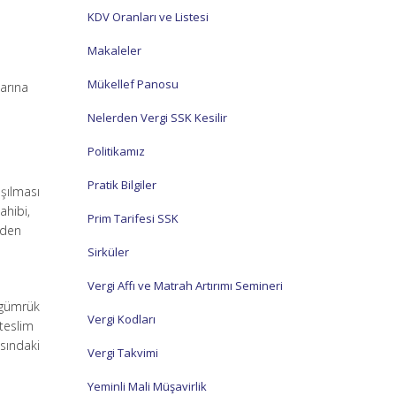
KDV Oranları ve Listesi
Makaleler
Mükellef Panosu
larına
Nelerden Vergi SSK Kesilir
Politikamız
Pratik Bilgiler
şılması
ahibi,
Prim Tarifesi SSK
nden
Sirküler
Vergi Affı ve Matrah Artırımı Semineri
e gümrük
Vergi Kodları
 teslim
asındaki
Vergi Takvimi
Yeminli Mali Müşavirlik