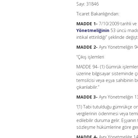
inci
Sayı: 31846
Maddesinde
Ticaret Bakanlığından:
Belirlenen
Teminat
MADDE 1-
7/10/2009 tarihli v
Verme
Süresinin
Yönetmeliğinin
53 üncü maddes
Uzatılmasına
intikal ettirildiği” şeklinde değişti
İlişkin
Sirküler
MADDE 2-
Aynı Yönetmeliğin 94
Yayınlandı
için
“Çıkış işlemleri
MADDE 94- (1) Gümrük işlemleri
üzerine bilgisayar sisteminde ç
temsilcisi veya eşya sahibinin 
çıkarılabilir.”
MADDE 3-
Aynı Yönetmeliğin 13
“(1) Tabi tutulduğu gümrükçe on
vergilerinin ödenmesi veya temi
edilebilir duruma gelir. Eşyanın t
sözleşme hükümlerine göre gerçe
MADDE 4-
Aynı Yönetmeliğe 1