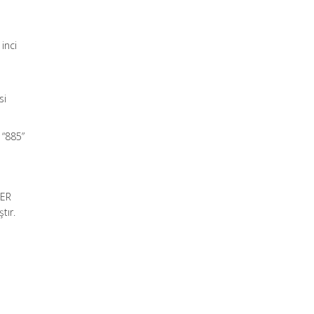
inci
si
 “885”
LER
tır.