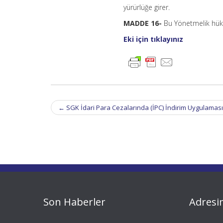
yürürlüğe girer.
MADDE 16-
Bu Yönetmelik hükü
Eki için tıklayınız
Post
←
SGK İdari Para Cezalarında (İPC) İndirim Uygulaması
navigation
Son Haberler
Adresi