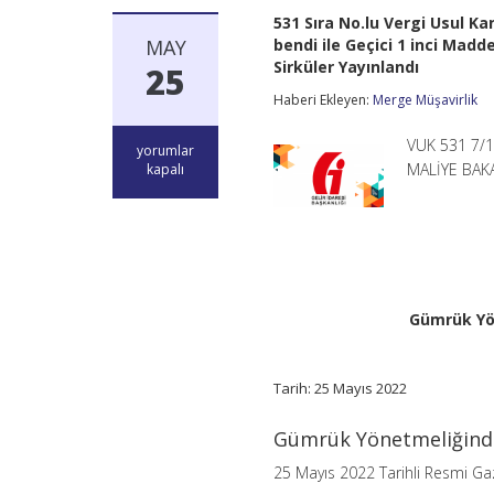
531 Sıra No.lu Vergi Usul Ka
MAY
bendi ile Geçici 1 inci Mad
Sirküler Yayınlandı
25
Haberi Ekleyen:
Merge Müşavirlik
VUK 531 7/1-
531
yorumlar
Sıra
MALİYE BAKA
kapalı
No.lu
Vergi
Usul
Kanunu
Genel
Tebliğinin
7
nci
Gümrük Yön
Maddesinin
(1)
Numaralı
Tarih: 25 Mayıs 2022
Fıkrasının
(b)
bendi
Gümrük Yönetmeliğinde
ile
Geçici
25 Mayıs 2022 Tarihli Resmi Ga
1