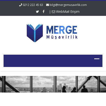
0212 222 45 63
bilgi@mergemusavirlik.com
|
WebMail Erişim