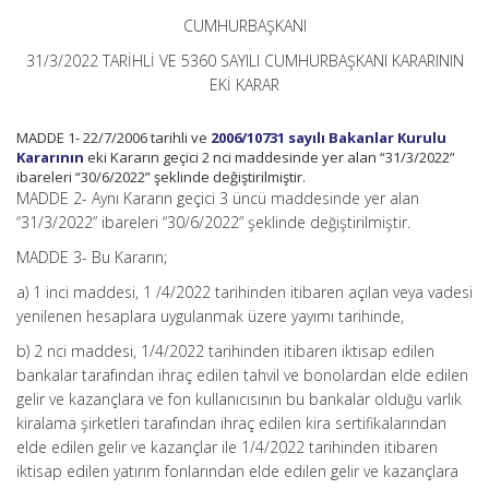
Hakkında
CUMHURBAŞKANI
Karar
(Karar
31/3/2022 TARİHLİ VE 5360 SAYILI CUMHURBAŞKANI KARARININ
Sayısı:
EKİ KARAR
5360)
için
MADDE 1- 22/7/2006 tarihli ve
2006/10731 sayılı Bakanlar Kurulu
Kararının
eki Kararın geçici 2 nci maddesinde yer alan “31/3/2022”
ibareleri “30/6/2022” şeklinde değiştirilmiştir.
MADDE 2- Aynı Kararın geçici 3 üncü maddesinde yer alan
“31/3/2022” ibareleri “30/6/2022” şeklinde değiştirilmiştir.
MADDE 3- Bu Kararın;
a) 1 inci maddesi, 1 /4/2022 tarihinden itibaren açılan veya vadesi
yenilenen hesaplara uygulanmak üzere yayımı tarihinde,
b) 2 nci maddesi, 1/4/2022 tarihinden itibaren iktisap edilen
bankalar tarafından ihraç edilen tahvil ve bonolardan elde edilen
gelir ve kazançlara ve fon kullanıcısının bu bankalar olduğu varlık
kiralama şirketleri tarafından ihraç edilen kira sertifikalarından
elde edilen gelir ve kazançlar ile 1/4/2022 tarihinden itibaren
iktisap edilen yatırım fonlarından elde edilen gelir ve kazançlara