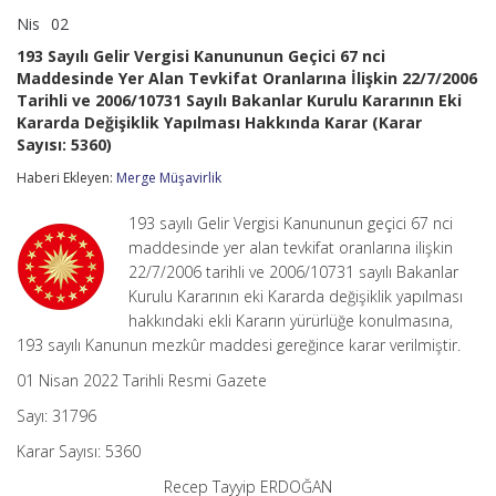
Nis
02
193
yorumlar kapalı
Sayılı
193 Sayılı Gelir Vergisi Kanununun Geçici 67 nci
Gelir
Maddesinde Yer Alan Tevkifat Oranlarına İlişkin 22/7/2006
Vergisi
Tarihli ve 2006/10731 Sayılı Bakanlar Kurulu Kararının Eki
Kanununun
Geçici
Kararda Değişiklik Yapılması Hakkında Karar (Karar
67
Sayısı: 5360)
nci
Maddesinde
Haberi Ekleyen:
Merge Müşavirlik
Yer
Alan
193 sayılı Gelir Vergisi Kanununun geçici 67 nci
Tevkifat
maddesinde yer alan tevkifat oranlarına ilişkin
Oranlarına
İlişkin
22/7/2006 tarihli ve 2006/10731 sayılı Bakanlar
22/7/2006
Kurulu Kararının eki Kararda değişiklik yapılması
Tarihli
hakkındaki ekli Kararın yürürlüğe konulmasına,
ve
193 sayılı Kanunun mezkûr maddesi gereğince karar verilmiştir.
2006/10731
Sayılı
01 Nisan 2022 Tarihli Resmi Gazete
Bakanlar
Kurulu
Sayı: 31796
Kararının
Eki
Karar Sayısı: 5360
Kararda
Değişiklik
Recep Tayyip ERDOĞAN
Yapılması