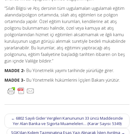
“Silah Bilgisi ve Atış dersinin tüm uygulamaları uygulamalı eğitim
alanında/poligon ortamında, silah atış eğitimleri ise poligon
ortamında yapılır. Özel eğitim kurumları, kendilerine ait atış
poligonu bulunmaması halinde, özel veya kamuya ait atış
poligonlarından hizmet içi eğitimleri aksatmamak ve ilgili kamu
kuruluşunun uygun görüşü alınmak suretiyle bedeli mukabilinde
yararlanabilir. Bu kurumlar, atış eğitimini yaptıracağı atış
poligonunu, eğitim faaliyetine başladığı tarihten itibaren on beş
gün içinde Valiliğe bildirir.”
MADDE 2-
Bu Yönetmelik yayımı tarihinde yürürlüğe girer.
MADDE 3-
Bu Yönetmelik hükümlerini İçişleri Bakanı yürütür.
Post
←
6802 Sayılı Gider Vergileri Kanununun 33 üncü Maddesinde
navigation
Yer Alan Banka ve Sigorta Muameleleri… (Karar Sayısı: 5349)
SGK’dan Kıdem Tazminatına Esas Yazı Alınarak İşten Ayrılma
→