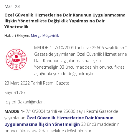
Mar
23
Özel
yorumlar kapalı
Güvenlik
Özel Güvenlik Hizmetlerine Dair Kanunun Uygulanmasına
Hizmetlerine
İlişkin Yönetmelikte Değişiklik Yapılmasına Dair
Dair
Yönetmelik
Kanunun
Uygulanmasına
Haberi Ekleyen:
Merge Müşavirlik
İlişkin
Yönetmelikte
Değişiklik
MADDE 1- 7/10/2004 tarihli ve 25606 sayılı Resmî
Yapılmasına
Gazete’de yayımlanan Özel Güvenlik Hizmetlerine
Dair
Dair Kanunun Uygulanmasına İlişkin
Yönetmelik
için
Yönetmeliğin 33 üncü maddesinin onuncu fıkrası
aşağıdaki şekilde değiştirilmiştir.
23 Mart 2022 Tarihli Resmi Gazete
Sayı: 31787
İçişleri Bakanlığından:
MADDE 1-
7/10/2004 tarihli ve 25606 sayılı Resmî Gazete’de
yayımlanan
Özel Güvenlik Hizmetlerine Dair Kanunun
Uygulanmasına İlişkin Yönetmeliğin
33 üncü maddesinin
onuncu fıkrası aşağıdaki şekilde değiştirilmiştir.