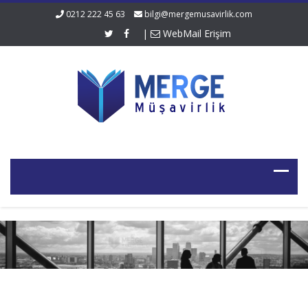
0212 222 45 63
bilgi@mergemusavirlik.com
|
WebMail Erişim