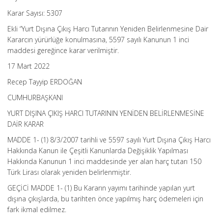
Karar Sayısı: 5307
Ekli “Yurt Dışına Çıkış Harcı Tutarının Yeniden Belirlenmesine Dair
Kararcın yürürlüğe konulmasına, 5597 sayılı Kanunun 1 inci
maddesi gereğince karar verilmiştir.
17 Mart 2022
Recep Tayyip ERDOĞAN
CUMHURBAŞKANI
YURT DIŞINA ÇIKIŞ HARCI TUTARININ YENİDEN BELİRLENMESİNE
DAİR KARAR
MADDE 1- (1) 8/3/2007 tarihli ve 5597 sayılı Yurt Dışına Çıkış Harcı
Hakkında Kanun ile Çeşitli Kanunlarda Değişiklik Yapılması
Hakkında Kanunun 1 inci maddesinde yer alan harç tutarı 150
Türk Lirası olarak yeniden belirlenmiştir.
GEÇİCİ MADDE 1- (1) Bu Kararın yayımı tarihinde yapılan yurt
dışına çıkışlarda, bu tarihten önce yapılmış harç ödemeleri için
fark ikmal edilmez.