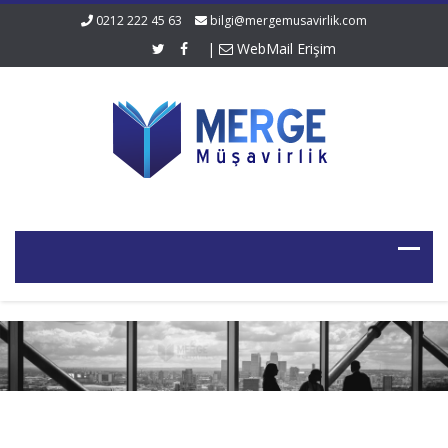
0212 222 45 63
bilgi@mergemusavirlik.com
|
WebMail Erişim