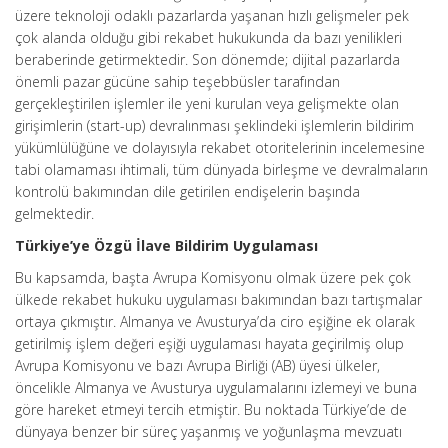
üzere teknoloji odaklı pazarlarda yaşanan hızlı gelişmeler pek
çok alanda olduğu gibi rekabet hukukunda da bazı yenilikleri
beraberinde getirmektedir. Son dönemde; dijital pazarlarda
önemli pazar gücüne sahip teşebbüsler tarafından
gerçekleştirilen işlemler ile yeni kurulan veya gelişmekte olan
girişimlerin (start-up) devralınması şeklindeki işlemlerin bildirim
yükümlülüğüne ve dolayısıyla rekabet otoritelerinin incelemesine
tabi olamaması ihtimali, tüm dünyada birleşme ve devralmaların
kontrolü bakımından dile getirilen endişelerin başında
gelmektedir.
Türkiye’ye Özgü İlave Bildirim Uygulaması
Bu kapsamda, başta Avrupa Komisyonu olmak üzere pek çok
ülkede rekabet hukuku uygulaması bakımından bazı tartışmalar
ortaya çıkmıştır. Almanya ve Avusturya’da ciro eşiğine ek olarak
getirilmiş işlem değeri eşiği uygulaması hayata geçirilmiş olup
Avrupa Komisyonu ve bazı Avrupa Birliği (AB) üyesi ülkeler,
öncelikle Almanya ve Avusturya uygulamalarını izlemeyi ve buna
göre hareket etmeyi tercih etmiştir. Bu noktada Türkiye’de de
dünyaya benzer bir süreç yaşanmış ve yoğunlaşma mevzuatı