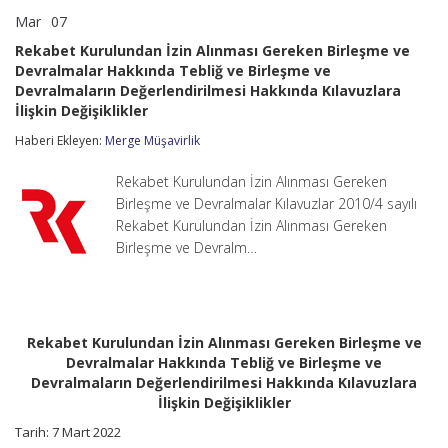
Mar
07
Rekabet
yorumlar kapalı
Kurulundan
Rekabet Kurulundan İzin Alınması Gereken Birleşme ve
İzin
Devralmalar Hakkında Tebliğ ve Birleşme ve
Alınması
Devralmaların Değerlendirilmesi Hakkında Kılavuzlara
Gereken
Birleşme
İlişkin Değişiklikler
ve
Haberi Ekleyen:
Devralmalar
Merge Müşavirlik
Hakkında
Tebliğ
Rekabet Kurulundan İzin Alınması Gereken
ve
Birleşme ve Devralmalar Kılavuzlar 2010/4 sayılı
Birleşme
Rekabet Kurulundan İzin Alınması Gereken
ve
Devralmaların
Birleşme ve Devralm…
Değerlendirilmesi
Hakkında
Kılavuzlara
İlişkin
Değişiklikler
Rekabet Kurulundan İzin Alınması Gereken Birleşme ve
için
Devralmalar Hakkında Tebliğ ve Birleşme ve
Devralmaların Değerlendirilmesi Hakkında Kılavuzlara
İlişkin Değişiklikler
Tarih: 7 Mart 2022