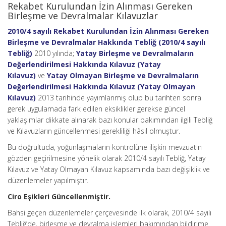
Rekabet Kurulundan İzin Alınması Gereken
Birleşme ve Devralmalar Kılavuzlar
2010/4 sayılı Rekabet Kurulundan İzin Alınması Gereken
Birleşme ve Devralmalar Hakkında Tebliğ (2010/4 sayılı
Tebliğ)
2010 yılında;
Yatay Birleşme ve Devralmaların
Değerlendirilmesi Hakkında Kılavuz (Yatay
Kılavuz)
ve
Yatay Olmayan Birleşme ve Devralmaların
Değerlendirilmesi Hakkında Kılavuz (Yatay Olmayan
Kılavuz)
2013 tarihinde yayımlanmış olup bu tarihten sonra
gerek uygulamada fark edilen eksiklikler gerekse güncel
yaklaşımlar dikkate alınarak bazı konular bakımından ilgili Tebliğ
ve Kılavuzların güncellenmesi gerekliliği hâsıl olmuştur.
Bu doğrultuda, yoğunlaşmaların kontrolüne ilişkin mevzuatın
gözden geçirilmesine yönelik olarak 2010/4 sayılı Tebliğ, Yatay
Kılavuz ve Yatay Olmayan Kılavuz kapsamında bazı değişiklik ve
düzenlemeler yapılmıştır.
Ciro Eşikleri Güncellenmiştir.
Bahsi geçen düzenlemeler çerçevesinde ilk olarak, 2010/4 sayılı
Tebliğ’de, birleşme ve devralma işlemleri bakımından bildirime