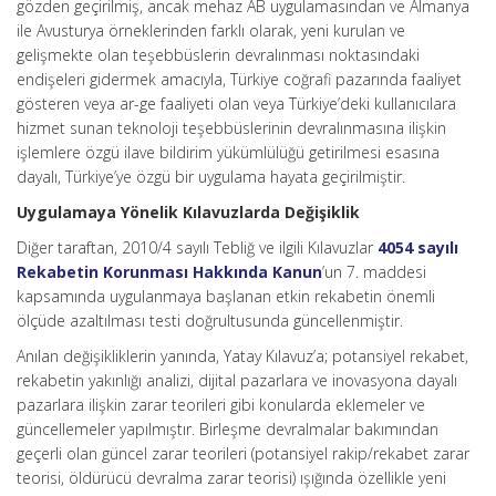
gözden geçirilmiş, ancak mehaz AB uygulamasından ve Almanya
ile Avusturya örneklerinden farklı olarak, yeni kurulan ve
gelişmekte olan teşebbüslerin devralınması noktasındaki
endişeleri gidermek amacıyla, Türkiye coğrafi pazarında faaliyet
gösteren veya ar-ge faaliyeti olan veya Türkiye’deki kullanıcılara
hizmet sunan teknoloji teşebbüslerinin devralınmasına ilişkin
işlemlere özgü ilave bildirim yükümlülüğü getirilmesi esasına
dayalı, Türkiye’ye özgü bir uygulama hayata geçirilmiştir.
Uygulamaya Yönelik Kılavuzlarda Değişiklik
Diğer taraftan, 2010/4 sayılı Tebliğ ve ilgili Kılavuzlar
4054 sayılı
Rekabetin Korunması Hakkında Kanun
’un 7. maddesi
kapsamında uygulanmaya başlanan etkin rekabetin önemli
ölçüde azaltılması testi doğrultusunda güncellenmiştir.
Anılan değişikliklerin yanında, Yatay Kılavuz’a; potansiyel rekabet,
rekabetin yakınlığı analizi, dijital pazarlara ve inovasyona dayalı
pazarlara ilişkin zarar teorileri gibi konularda eklemeler ve
güncellemeler yapılmıştır. Birleşme devralmalar bakımından
geçerli olan güncel zarar teorileri (potansiyel rakip/rekabet zarar
teorisi, öldürücü devralma zarar teorisi) ışığında özellikle yeni