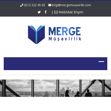
0212 222 45 63
bilgi@mergemusavirlik.com
|
WebMail Erişim