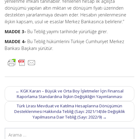
yenilenme imkânı tanınabilir. Yenilenen hesap ilk açılışta
dönüşümü yapılan altın miktarı ve dönüşüm fiyatı üzerinden
destekten yararlanmaya devam eder. Hesabın yenilenmesine
ilişkin kapsam, usul ve esaslar Merkez Bankasınca belirlenir.”
MADDE 3-
Bu Tebliğ yayımı tarihinde yürürlüğe girer.
MADDE 4-
Bu Tebliğ hükümlerini Türkiye Cumhuriyet Merkez
Bankası Başkanı yürütür.
Post
←
KGK Kararı – Büyük ve Orta Boy İşletmeler İçin Finansal
navigation
Raporlama Standardına İlişkin Değişikliğin Yayımlanması
Türk Lirası Mevduat ve Katılma Hesaplarına Dönüşümün
Desteklenmesi Hakkında Tebliğ (Sayı: 2021/14)’de Değişiklik
Yapılmasına Dair Tebliğ (Sayı: 2022/9)
→