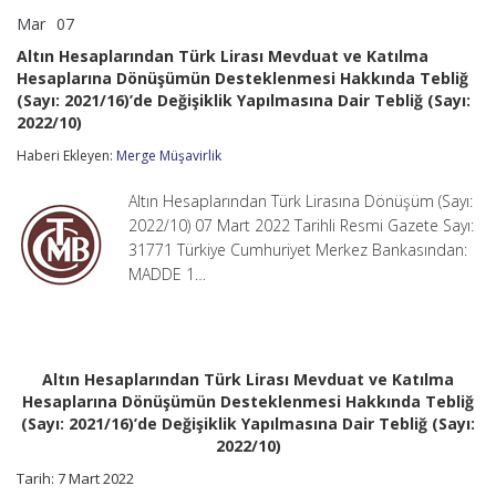
Mar
07
Altın
yorumlar kapalı
Hesaplarından
Altın Hesaplarından Türk Lirası Mevduat ve Katılma
Türk
Hesaplarına Dönüşümün Desteklenmesi Hakkında Tebliğ
Lirası
(Sayı: 2021/16)’de Değişiklik Yapılmasına Dair Tebliğ (Sayı:
Mevduat
ve
2022/10)
Katılma
Haberi Ekleyen:
Hesaplarına
Merge Müşavirlik
Dönüşümün
Desteklenmesi
Altın Hesaplarından Türk Lirasına Dönüşüm (Sayı:
Hakkında
2022/10) 07 Mart 2022 Tarihli Resmi Gazete Sayı:
Tebliğ
31771 Türkiye Cumhuriyet Merkez Bankasından:
(Sayı:
2021/16)’de
MADDE 1…
Değişiklik
Yapılmasına
Dair
Tebliğ
(Sayı:
Altın Hesaplarından Türk Lirası Mevduat ve Katılma
2022/10)
Hesaplarına Dönüşümün Desteklenmesi Hakkında Tebliğ
için
(Sayı: 2021/16)’de Değişiklik Yapılmasına Dair Tebliğ (Sayı:
2022/10)
Tarih: 7 Mart 2022