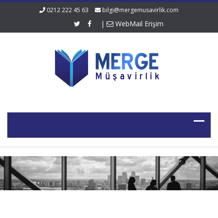
0212 222 45 63
bilgi@mergemusavirlik.com
|
WebMail Erişim