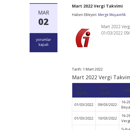
Mart 2022 Vergi Takvimi
MAR
Haberi Ekleyen:
Merge Müşavirlik
02
Mart 2022 Verg
01/03/2022 09/
Mart
yorumlar
2022
kapalı
Vergi
Takvimi
için
Tarih: 1 Mart 2022
Mart 2022 Vergi Takvi
İlk
Son
VER
Tarih
Tarih
16-2
01/03/2022
09/03/2022
Beya
16-2
01/03/2022
10/03/2022
Verg
Şuba