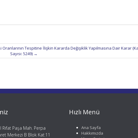
ranlarının Tespitine İlişkin Kararda Değişiklik Yapılmasına Dair Karar (K
Sayısı: 5249)
→
miz
Hızlı Menü
Ana Sayfa
il Rıfat Paşa Mah. Perpa
Hakkımızda
aret Merkezi B Blok Kat:11