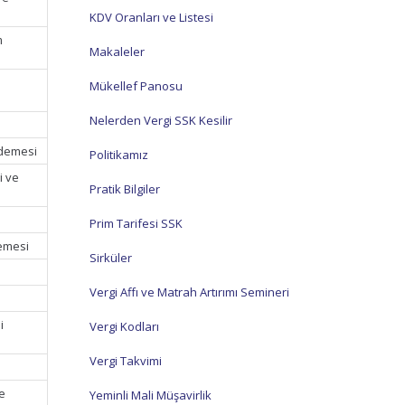
KDV Oranları ve Listesi
m
Makaleler
n
Mükellef Panosu
Nelerden Vergi SSK Kesilir
Ödemesi
Politikamız
i ve
Pratik Bilgiler
Prim Tarifesi SSK
demesi
Sirküler
Vergi Affı ve Matrah Artırımı Semineri
i
Vergi Kodları
Vergi Takvimi
ve
Yeminli Mali Müşavirlik