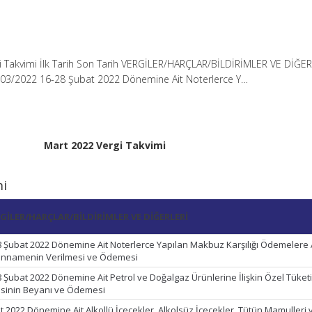
i Takvimi İlk Tarih Son Tarih VERGİLER/HARÇLAR/BİLDİRİMLER VE DİĞE
03/2022 16-28 Şubat 2022 Dönemine Ait Noterlerce Y…
Mart 2022 Vergi Takvimi
mi
GİLER/HARÇLAR/BİLDİRİMLER VE DİĞERLERİ
8 Şubat 2022 Dönemine Ait Noterlerce Yapılan Makbuz Karşılığı Ödemelere 
nnamenin Verilmesi ve Ödemesi
8 Şubat 2022 Dönemine Ait Petrol ve Doğalgaz Ürünlerine İlişkin Özel Tüket
isinin Beyanı ve Ödemesi
t 2022 Dönemine Ait Alkollü İçecekler, Alkolsüz İçecekler, Tütün Mamulleri 