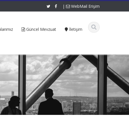
|
WebMail Erişim
larımız
Güncel Mevzuat
İletişim