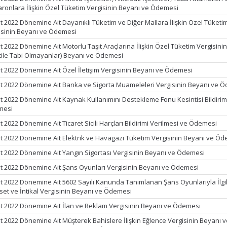
ronlara İlişkin Özel Tüketim Vergisinin Beyanı ve Ödemesi
t 2022 Dönemine Ait Dayanıklı Tüketim ve Diğer Mallara İlişkin Özel Tüketi
isinin Beyanı ve Ödemesi
t 2022 Dönemine Ait Motorlu Taşıt Araçlarına İlişkin Özel Tüketim Vergisini
cile Tabi Olmayanlar) Beyanı ve Ödemesi
t 2022 Dönemine Ait Özel İletişim Vergisinin Beyanı ve Ödemesi
t 2022 Dönemine Ait Banka ve Sigorta Muameleleri Vergisinin Beyanı ve 
t 2022 Dönemine Ait Kaynak Kullanımını Destekleme Fonu Kesintisi Bildirim
mesi
 2022 Dönemine Ait Ticaret Sicili Harçları Bildirimi Verilmesi ve Ödemesi
t 2022 Dönemine Ait Elektrik ve Havagazı Tüketim Vergisinin Beyanı ve Ö
t 2022 Dönemine Ait Yangın Sigortası Vergisinin Beyanı ve Ödemesi
t 2022 Dönemine Ait Şans Oyunları Vergisinin Beyanı ve Ödemesi
t 2022 Dönemine Ait 5602 Sayılı Kanunda Tanımlanan Şans Oyunlarıyla İlgil
set ve İntikal Vergisinin Beyanı ve Ödemesi
t 2022 Dönemine Ait İlan ve Reklam Vergisinin Beyanı ve Ödemesi
t 2022 Dönemine Ait Müşterek Bahislere İlişkin Eğlence Vergisinin Beyanı 