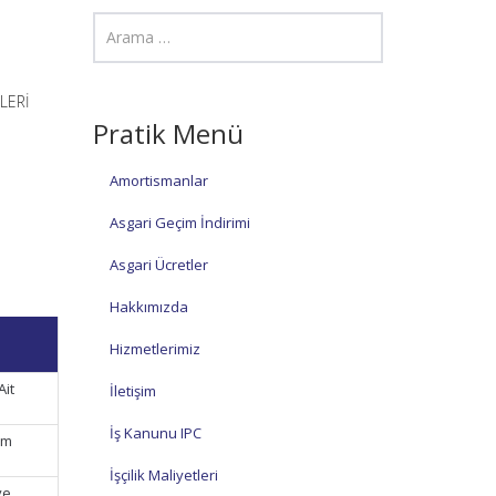
RLERİ
Pratik Menü
Amortismanlar
Asgari Geçim İndirimi
Asgari Ücretler
Hakkımızda
Hizmetlerimiz
Ait
İletişim
İş Kanunu IPC
im
İşçilik Maliyetleri
ve