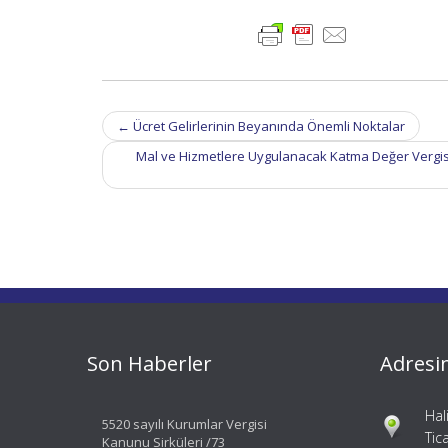
Post
←
Ücret Gelirlerinin Beyanında Önemli Noktalar
navigation
Mal ve Hizmetlere Uygulanacak Katma Değer Vergisi O
Son Haberler
Adresi
Hal
5520 sayılı Kurumlar Vergisi
Tic
Kanunu Sirküleri /73