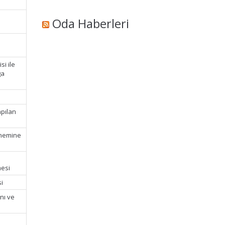
Oda Haberleri
si ile
ga
apılan
önemine
mesi
i
nı ve