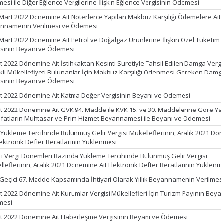
esi ile Diğer Eğlence Vergilerine İlişkin Eğlence Vergisinin Ödemesi
 Mart 2022 Dönemine Ait Noterlerce Yapılan Makbuz Karşılığı Ödemelere Ait
nnamenin Verilmesi ve Ödemesi
 Mart 2022 Dönemine Ait Petrol ve Doğalgaz Ürünlerine İlişkin Özel Tüketim
isinin Beyanı ve Ödemesi
t 2022 Dönemine Ait İstihkaktan Kesinti Suretiyle Tahsil Edilen Damga Vergi
kli Mükellefiyeti Bulunanlar İçin Makbuz Karşılığı Ödenmesi Gereken Dam
isinin Beyanı ve Ödemesi
t 2022 Dönemine Ait Katma Değer Vergisinin Beyanı ve Ödemesi
t 2022 Dönemine Ait GVK 94. Madde ile KVK 15. ve 30. Maddelerine Göre Y
ifatların Muhtasar ve Prim Hizmet Beyannamesi ile Beyanı ve Ödemesi
k Yükleme Tercihinde Bulunmuş Gelir Vergisi Mükelleflerinin, Aralık 2021 D
lektronik Defter Beratlarının Yüklenmesi
ci Vergi Dönemleri Bazında Yükleme Tercihinde Bulunmuş Gelir Vergisi
lleflerinin, Aralık 2021 Dönemine Ait Elektronik Defter Beratlarının Yüklen
Geçici 67. Madde Kapsamında İhtiyari Olarak Yıllık Beyannamenin Verilmes
t 2022 Dönemine Ait Kurumlar Vergisi Mükellefleri İçin Turizm Payının Beya
mesi
t 2022 Dönemine Ait Haberleşme Vergisinin Beyanı ve Ödemesi